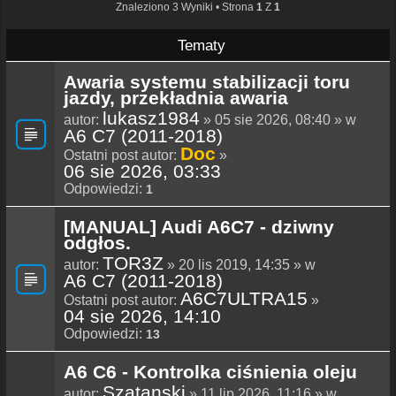
Znaleziono 3 Wyniki • Strona
1
Z
1
Tematy
Awaria systemu stabilizacji toru
jazdy, przekładnia awaria
lukasz1984
autor:
» 05 sie 2026, 08:40 » w
A6 C7 (2011-2018)
Doc
Ostatni post autor:
»
06 sie 2026, 03:33
Odpowiedzi:
1
[MANUAL] Audi A6C7 - dziwny
odgłos.
TOR3Z
autor:
» 20 lis 2019, 14:35 » w
A6 C7 (2011-2018)
A6C7ULTRA15
Ostatni post autor:
»
04 sie 2026, 14:10
Odpowiedzi:
13
A6 C6 - Kontrolka ciśnienia oleju
Szatanski
autor:
» 11 lip 2026, 11:16 » w