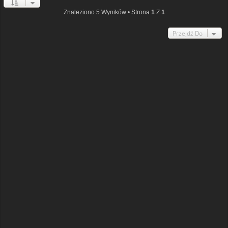
Znaleziono 5 Wyników • Strona
1
Z
1
Przejdź Do