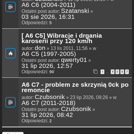
A6 C6 (2004-2011)
Szatanski
Ostatni post autor:
»
03 sie 2026, 16:31
Odpowiedzi:
5
[ A6 C5] Wibracje i drgania
karoserii przy 120 km/h
don
autor:
» 13 lis 2011, 11:56 » w
A6 C5 (1997-2005)
qwerty01
Ostatni post autor:
»
31 lip 2026, 12:57
Odpowiedzi:
90
1
4
5
6
7
…
A6 C7 - problem ze skrzynią 0ck po
remoncie
Czubsonik
autor:
» 23 lip 2026, 09:26 » w
A6 C7 (2011-2018)
Czubsonik
Ostatni post autor:
»
31 lip 2026, 08:42
Odpowiedzi:
2