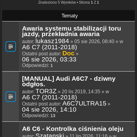
Znaleziono 5 Wyników • Strona
1
Z
1
Tematy
Awaria systemu stabilizacji toru
jazdy, przekładnia awaria
lukasz1984
autor:
» 05 sie 2026, 08:40 » w
A6 C7 (2011-2018)
Doc
Ostatni post autor:
»
06 sie 2026, 03:33
Odpowiedzi:
1
[MANUAL] Audi A6C7 - dziwny
odgłos.
TOR3Z
autor:
» 20 lis 2019, 14:35 » w
A6 C7 (2011-2018)
A6C7ULTRA15
Ostatni post autor:
»
04 sie 2026, 14:10
Odpowiedzi:
13
A6 C6 - Kontrolka ciśnienia oleju
Szatanski
autor:
» 11 lip 2026, 11:16 » w