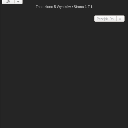
Znaleziono 5 Wyników • Strona
1
Z
1
Przejdź Do