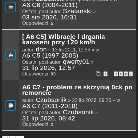
A6 C6 (2004-2011)
Szatanski
Ostatni post autor:
»
03 sie 2026, 16:31
Odpowiedzi:
5
[ A6 C5] Wibracje i drgania
karoserii przy 120 km/h
don
autor:
» 13 lis 2011, 11:56 » w
A6 C5 (1997-2005)
qwerty01
Ostatni post autor:
»
31 lip 2026, 12:57
Odpowiedzi:
90
1
4
5
6
7
…
A6 C7 - problem ze skrzynią 0ck po
remoncie
Czubsonik
autor:
» 23 lip 2026, 09:26 » w
A6 C7 (2011-2018)
Czubsonik
Ostatni post autor:
»
31 lip 2026, 08:42
Odpowiedzi:
2