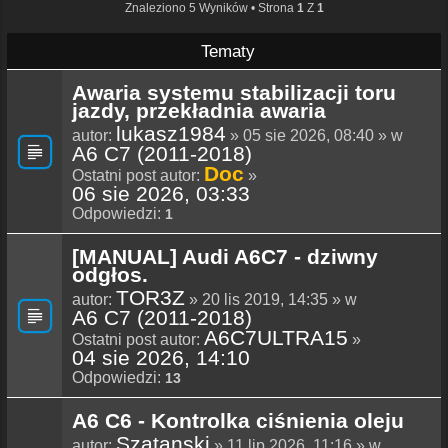
Znaleziono 5 Wyników • Strona
1
Z
1
Tematy
Awaria systemu stabilizacji toru
jazdy, przekładnia awaria
lukasz1984
autor:
» 05 sie 2026, 08:40 » w
A6 C7 (2011-2018)
Doc
Ostatni post autor:
»
06 sie 2026, 03:33
Odpowiedzi:
1
[MANUAL] Audi A6C7 - dziwny
odgłos.
TOR3Z
autor:
» 20 lis 2019, 14:35 » w
A6 C7 (2011-2018)
A6C7ULTRA15
Ostatni post autor:
»
04 sie 2026, 14:10
Odpowiedzi:
13
A6 C6 - Kontrolka ciśnienia oleju
Szatanski
autor:
» 11 lip 2026, 11:16 » w