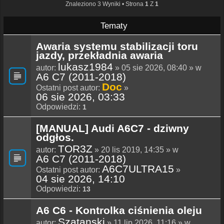
Znaleziono 3 Wyniki • Strona
1
Z
1
Tematy
Awaria systemu stabilizacji toru
jazdy, przekładnia awaria
lukasz1984
autor:
» 05 sie 2026, 08:40 » w
A6 C7 (2011-2018)
Doc
Ostatni post autor:
»
06 sie 2026, 03:33
Odpowiedzi:
1
[MANUAL] Audi A6C7 - dziwny
odgłos.
TOR3Z
autor:
» 20 lis 2019, 14:35 » w
A6 C7 (2011-2018)
A6C7ULTRA15
Ostatni post autor:
»
04 sie 2026, 14:10
Odpowiedzi:
13
A6 C6 - Kontrolka ciśnienia oleju
Szatanski
autor:
» 11 lip 2026, 11:16 » w