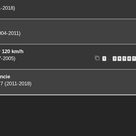
1-2018)
004-2011)
y 120 km/h
7-2005)
1
3
4
5
6
7
…
ncie
7 (2011-2018)