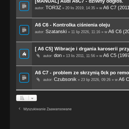
[MANUAL] Audi A6C7 - dziwny odgłos.
TOR3Z
A6 C7 (201
autor:
» 20 lis 2019, 14:35 » w
A6 C6 - Kontrolka ciśnienia oleju
Szatanski
A6 C6 (2
autor:
» 11 lip 2026, 11:16 » w
[ A6 C5] Wibracje i drgania karoserii prz
don
A6 C5 (199
autor:
» 13 lis 2011, 11:56 » w
A6 C7 - problem ze skrzynią 0ck po remo
Czubsonik
A6 C
autor:
» 23 lip 2026, 09:26 » w
Wyszukiwanie Zaawansowane