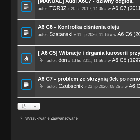
[MANUAL] Audi A6C7 - dziwny odgłos.
TOR3Z
A6 C7 (201
autor:
» 20 lis 2019, 14:35 » w
A6 C6 - Kontrolka ciśnienia oleju
Szatanski
A6 C6 (2
autor:
» 11 lip 2026, 11:16 » w
[ A6 C5] Wibracje i drgania karoserii prz
don
A6 C5 (199
autor:
» 13 lis 2011, 11:56 » w
A6 C7 - problem ze skrzynią 0ck po remo
Czubsonik
A6 C
autor:
» 23 lip 2026, 09:26 » w
Wyszukiwanie Zaawansowane