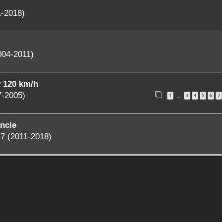
1-2018)
004-2011)
y 120 km/h
7-2005)
1
3
4
5
6
7
…
ncie
7 (2011-2018)