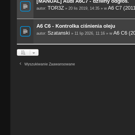
[MANUAL] Audi A6C7 - dziwny odgłos.
TOR3Z
A6 C7 (201
autor:
» 20 lis 2019, 14:35 » w
A6 C6 - Kontrolka ciśnienia oleju
Szatanski
A6 C6 (2
autor:
» 11 lip 2026, 11:16 » w
Wyszukiwanie Zaawansowane