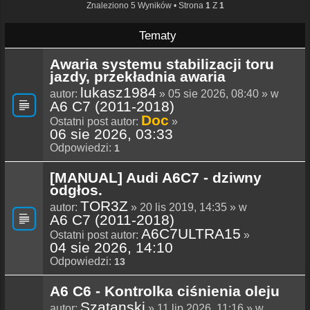
Znaleziono 5 Wyników • Strona
1
Z
1
Tematy
Awaria systemu stabilizacji toru
jazdy, przekładnia awaria
lukasz1984
autor:
» 05 sie 2026, 08:40 » w
A6 C7 (2011-2018)
Doc
Ostatni post autor:
»
06 sie 2026, 03:33
Odpowiedzi:
1
[MANUAL] Audi A6C7 - dziwny
odgłos.
TOR3Z
autor:
» 20 lis 2019, 14:35 » w
A6 C7 (2011-2018)
A6C7ULTRA15
Ostatni post autor:
»
04 sie 2026, 14:10
Odpowiedzi:
13
A6 C6 - Kontrolka ciśnienia oleju
Szatanski
autor:
» 11 lip 2026, 11:16 » w