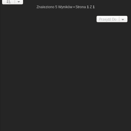
Znaleziono 5 Wyników • Strona
1
Z
1
Przejdź Do