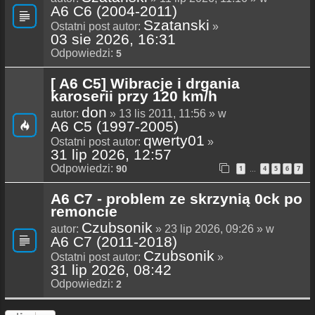
A6 C6 (2004-2011)
Szatanski
Ostatni post autor:
»
03 sie 2026, 16:31
Odpowiedzi:
5
[ A6 C5] Wibracje i drgania
karoserii przy 120 km/h
don
autor:
» 13 lis 2011, 11:56 » w
A6 C5 (1997-2005)
qwerty01
Ostatni post autor:
»
31 lip 2026, 12:57
Odpowiedzi:
90
1
4
5
6
7
…
A6 C7 - problem ze skrzynią 0ck po
remoncie
Czubsonik
autor:
» 23 lip 2026, 09:26 » w
A6 C7 (2011-2018)
Czubsonik
Ostatni post autor:
»
31 lip 2026, 08:42
Odpowiedzi:
2