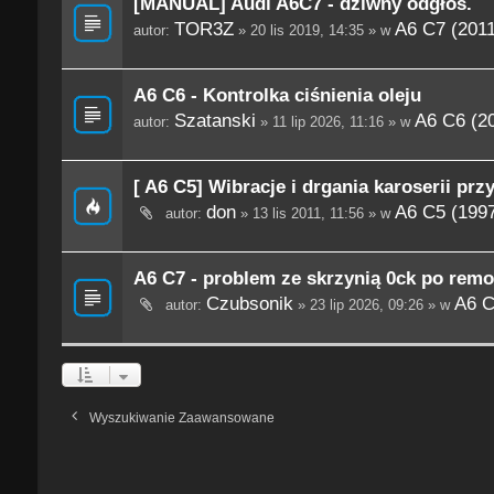
[MANUAL] Audi A6C7 - dziwny odgłos.
TOR3Z
A6 C7 (201
autor:
» 20 lis 2019, 14:35 » w
A6 C6 - Kontrolka ciśnienia oleju
Szatanski
A6 C6 (2
autor:
» 11 lip 2026, 11:16 » w
[ A6 C5] Wibracje i drgania karoserii prz
don
A6 C5 (199
autor:
» 13 lis 2011, 11:56 » w
A6 C7 - problem ze skrzynią 0ck po remo
Czubsonik
A6 C
autor:
» 23 lip 2026, 09:26 » w
Wyszukiwanie Zaawansowane