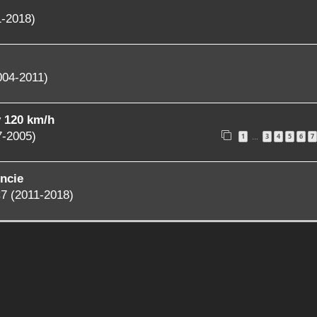
1-2018)
004-2011)
y 120 km/h
7-2005)
1
3
4
5
6
7
…
ncie
7 (2011-2018)