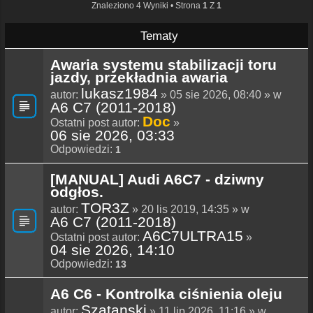
Znaleziono 4 Wyniki • Strona
1
Z
1
Tematy
Awaria systemu stabilizacji toru
jazdy, przekładnia awaria
lukasz1984
autor:
» 05 sie 2026, 08:40 » w
A6 C7 (2011-2018)
Doc
Ostatni post autor:
»
06 sie 2026, 03:33
Odpowiedzi:
1
[MANUAL] Audi A6C7 - dziwny
odgłos.
TOR3Z
autor:
» 20 lis 2019, 14:35 » w
A6 C7 (2011-2018)
A6C7ULTRA15
Ostatni post autor:
»
04 sie 2026, 14:10
Odpowiedzi:
13
A6 C6 - Kontrolka ciśnienia oleju
Szatanski
autor:
» 11 lip 2026, 11:16 » w