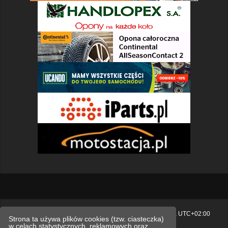
Strona główna
Usuń ciasteczka witryny
Strefa czasowa
UTC+02:00
Strona ta używa plików cookies (tzw. ciasteczka)
w celach statystycznych, reklamowych oraz
Polityka prywatności.