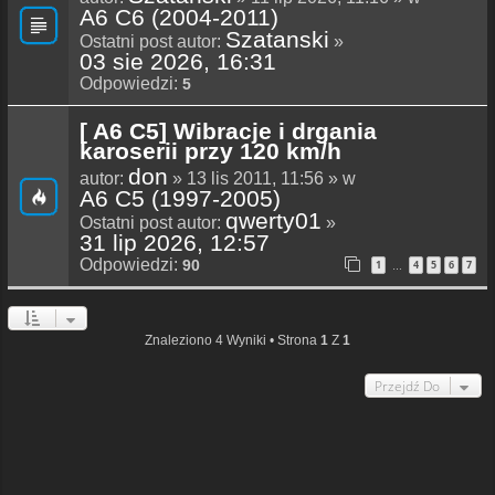
A6 C6 (2004-2011)
Szatanski
Ostatni post autor:
»
03 sie 2026, 16:31
Odpowiedzi:
5
[ A6 C5] Wibracje i drgania
karoserii przy 120 km/h
don
autor:
» 13 lis 2011, 11:56 » w
A6 C5 (1997-2005)
qwerty01
Ostatni post autor:
»
31 lip 2026, 12:57
Odpowiedzi:
90
1
4
5
6
7
…
Znaleziono 4 Wyniki • Strona
1
Z
1
Przejdź Do