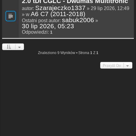
2.0 tDI CGLC - Dwumas Multitronic
Szarajeczko1337
autor:
» 29 lip 2026, 12:49
A6 C7 (2011-2018)
» w
sabuk2006
Ostatni post autor:
»
30 lip 2026, 05:23
Odpowiedzi:
1
Znaleziono 9 Wyników • Strona
1
Z
1
Przejdź Do