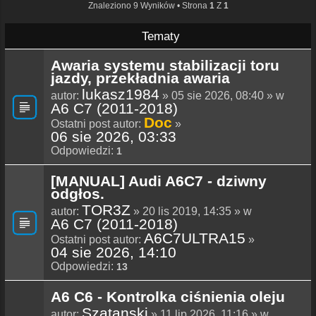
Znaleziono 9 Wyników • Strona
1
Z
1
Tematy
Awaria systemu stabilizacji toru
jazdy, przekładnia awaria
lukasz1984
autor:
» 05 sie 2026, 08:40 » w
A6 C7 (2011-2018)
Doc
Ostatni post autor:
»
06 sie 2026, 03:33
Odpowiedzi:
1
[MANUAL] Audi A6C7 - dziwny
odgłos.
TOR3Z
autor:
» 20 lis 2019, 14:35 » w
A6 C7 (2011-2018)
A6C7ULTRA15
Ostatni post autor:
»
04 sie 2026, 14:10
Odpowiedzi:
13
A6 C6 - Kontrolka ciśnienia oleju
Szatanski
autor:
» 11 lip 2026, 11:16 » w