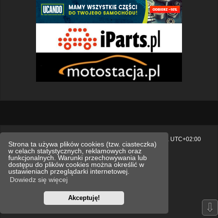
Strona główna
Usuń ciasteczka witryny
Strefa czasowa
UTC+02:00
Strona ta używa plików cookies (tzw. ciasteczka)
w celach statystycznych, reklamowych oraz
Polityka prywatności.
funkcjonalnych. Warunki przechowywania lub
dostępu do plików cookies można określić w
Technologię dostarcza
phpBB
® Forum Software © phpBB Limited
ustawieniach przeglądarki internetowej.
Polski pakiet językowy dostarcza
phpBB.pl
Dowiedz się więcej
Style
we_universal
created by INVENTEA & v12mike
Akceptuję!
Optimized by:
phpBB SEO
⇩
Zasady ochrony danych osobowych
Regulamin