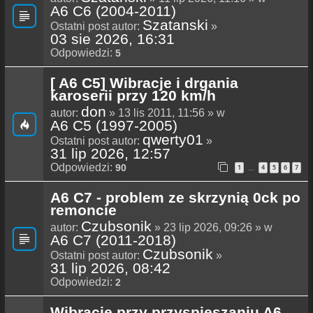
A6 C6 (2004-2011)
Szatanski
Ostatni post autor:
»
03 sie 2026, 16:31
Odpowiedzi:
5
[ A6 C5] Wibracje i drgania
karoserii przy 120 km/h
don
autor:
» 13 lis 2011, 11:56 » w
A6 C5 (1997-2005)
qwerty01
Ostatni post autor:
»
31 lip 2026, 12:57
Odpowiedzi:
90
1
4
5
6
7
…
A6 C7 - problem ze skrzynią 0ck po
remoncie
Czubsonik
autor:
» 23 lip 2026, 09:26 » w
A6 C7 (2011-2018)
Czubsonik
Ostatni post autor:
»
31 lip 2026, 08:42
Odpowiedzi:
2
Wibracje przy przyspieszaniu A6