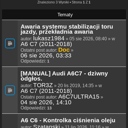
Znaleziono 3 Wyniki • Strona
1
Z
1
Tematy
Awaria systemu stabilizacji toru
jazdy, przekładnia awaria
lukasz1984
autor:
» 05 sie 2026, 08:40 » w
A6 C7 (2011-2018)
Doc
Ostatni post autor:
»
06 sie 2026, 03:33
Odpowiedzi:
1
[MANUAL] Audi A6C7 - dziwny
odgłos.
TOR3Z
autor:
» 20 lis 2019, 14:35 » w
A6 C7 (2011-2018)
A6C7ULTRA15
Ostatni post autor:
»
04 sie 2026, 14:10
Odpowiedzi:
13
A6 C6 - Kontrolka ciśnienia oleju
Szatanski
autor:
» 11 lip 2026, 11:16 » w