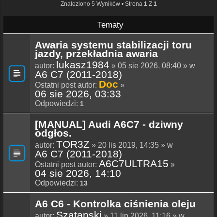
Znaleziono 5 Wyników • Strona
1
Z
1
Tematy
Awaria systemu stabilizacji toru
jazdy, przekładnia awaria
lukasz1984
autor:
» 05 sie 2026, 08:40 » w
A6 C7 (2011-2018)
Doc
Ostatni post autor:
»
06 sie 2026, 03:33
Odpowiedzi:
1
[MANUAL] Audi A6C7 - dziwny
odgłos.
TOR3Z
autor:
» 20 lis 2019, 14:35 » w
A6 C7 (2011-2018)
A6C7ULTRA15
Ostatni post autor:
»
04 sie 2026, 14:10
Odpowiedzi:
13
A6 C6 - Kontrolka ciśnienia oleju
Szatanski
autor:
» 11 lip 2026, 11:16 » w