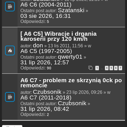
A6 C6 (2004-2011)
Szatanski
Ostatni post autor:
»
03 sie 2026, 16:31
Odpowiedzi:
5
[ A6 C5] Wibracje i drgania
karoserii przy 120 km/h
don
autor:
» 13 lis 2011, 11:56 » w
A6 C5 (1997-2005)
qwerty01
Ostatni post autor:
»
31 lip 2026, 12:57
Odpowiedzi:
90
1
4
5
6
7
…
A6 C7 - problem ze skrzynią 0ck po
remoncie
Czubsonik
autor:
» 23 lip 2026, 09:26 » w
A6 C7 (2011-2018)
Czubsonik
Ostatni post autor:
»
31 lip 2026, 08:42
Odpowiedzi:
2