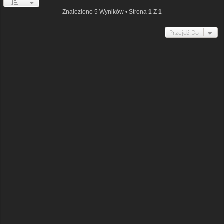
Znaleziono 5 Wyników • Strona
1
Z
1
Przejdź Do