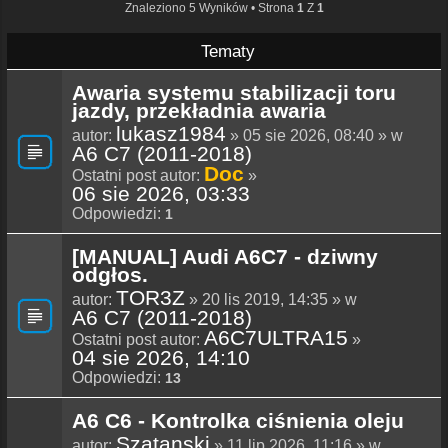
Znaleziono 5 Wyników • Strona
1
Z
1
Tematy
Awaria systemu stabilizacji toru
jazdy, przekładnia awaria
lukasz1984
autor:
» 05 sie 2026, 08:40 » w
A6 C7 (2011-2018)
Doc
Ostatni post autor:
»
06 sie 2026, 03:33
Odpowiedzi:
1
[MANUAL] Audi A6C7 - dziwny
odgłos.
TOR3Z
autor:
» 20 lis 2019, 14:35 » w
A6 C7 (2011-2018)
A6C7ULTRA15
Ostatni post autor:
»
04 sie 2026, 14:10
Odpowiedzi:
13
A6 C6 - Kontrolka ciśnienia oleju
Szatanski
autor:
» 11 lip 2026, 11:16 » w