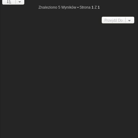
Znaleziono 5 Wyników • Strona
1
Z
1
Przejdź Do