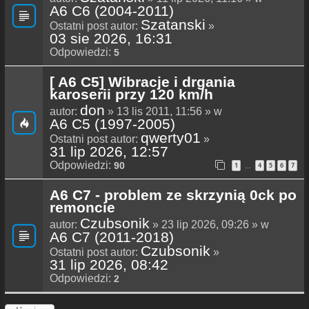
A6 C6 (2004-2011)
Szatanski
Ostatni post autor:
»
03 sie 2026, 16:31
Odpowiedzi:
5
[ A6 C5] Wibracje i drgania
karoserii przy 120 km/h
don
autor:
» 13 lis 2011, 11:56 » w
A6 C5 (1997-2005)
qwerty01
Ostatni post autor:
»
31 lip 2026, 12:57
Odpowiedzi:
90
1
4
5
6
7
…
A6 C7 - problem ze skrzynią 0ck po
remoncie
Czubsonik
autor:
» 23 lip 2026, 09:26 » w
A6 C7 (2011-2018)
Czubsonik
Ostatni post autor:
»
31 lip 2026, 08:42
Odpowiedzi:
2