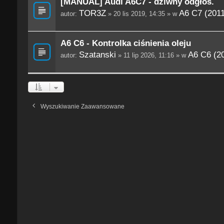
[MANUAL] Audi A6C7 - dziwny odgłos.
TOR3Z
A6 C7 (201
autor:
» 20 lis 2019, 14:35 » w
A6 C6 - Kontrolka ciśnienia oleju
Szatanski
A6 C6 (2
autor:
» 11 lip 2026, 11:16 » w
Wyszukiwanie Zaawansowane