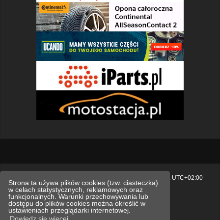
Strona główna
Usuń ciasteczka witryny
Strefa czasowa
UTC+02:00
Strona ta używa plików cookies (tzw. ciasteczka)
w celach statystycznych, reklamowych oraz
Polityka prywatności.
funkcjonalnych. Warunki przechowywania lub
dostępu do plików cookies można określić w
Technologię dostarcza
phpBB
® Forum Software © phpBB Limited
ustawieniach przeglądarki internetowej.
Polski pakiet językowy dostarcza
phpBB.pl
Dowiedz się więcej