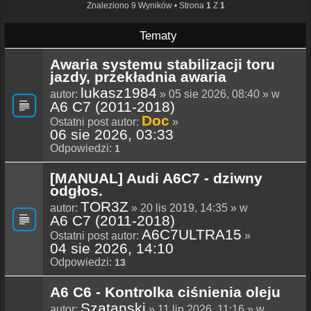
Znaleziono 9 Wyników • Strona
1
Z
1
Tematy
Awaria systemu stabilizacji toru
jazdy, przekładnia awaria
lukasz1984
autor:
» 05 sie 2026, 08:40 » w
A6 C7 (2011-2018)
Doc
Ostatni post autor:
»
06 sie 2026, 03:33
Odpowiedzi:
1
[MANUAL] Audi A6C7 - dziwny
odgłos.
TOR3Z
autor:
» 20 lis 2019, 14:35 » w
A6 C7 (2011-2018)
A6C7ULTRA15
Ostatni post autor:
»
04 sie 2026, 14:10
Odpowiedzi:
13
A6 C6 - Kontrolka ciśnienia oleju
Szatanski
autor:
» 11 lip 2026, 11:16 » w