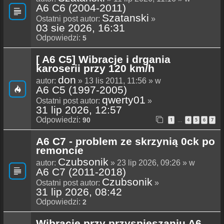
A6 C6 (2004-2011)
Szatanski
Ostatni post autor:
»
03 sie 2026, 16:31
Odpowiedzi:
5
[ A6 C5] Wibracje i drgania
karoserii przy 120 km/h
don
autor:
» 13 lis 2011, 11:56 » w
A6 C5 (1997-2005)
qwerty01
Ostatni post autor:
»
31 lip 2026, 12:57
Odpowiedzi:
90
1
4
5
6
7
…
A6 C7 - problem ze skrzynią 0ck po
remoncie
Czubsonik
autor:
» 23 lip 2026, 09:26 » w
A6 C7 (2011-2018)
Czubsonik
Ostatni post autor:
»
31 lip 2026, 08:42
Odpowiedzi:
2
Wibracje przy przyspieszaniu A6