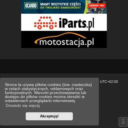
Strona główna
Usuń ciasteczka witryny
Strefa czasowa
UTC+02:00
Strona ta używa plików cookies (tzw. ciasteczka)
w celach statystycznych, reklamowych oraz
Polityka prywatności.
funkcjonalnych. Warunki przechowywania lub
dostępu do plików cookies można określić w
Technologię dostarcza
phpBB
® Forum Software © phpBB Limited
ustawieniach przeglądarki internetowej.
Polski pakiet językowy dostarcza
phpBB.pl
Dowiedz się więcej
Style
we_universal
created by INVENTEA & v12mike
Akceptuję!
Optimized by:
phpBB SEO
⇩
Zasady ochrony danych osobowych
Regulamin