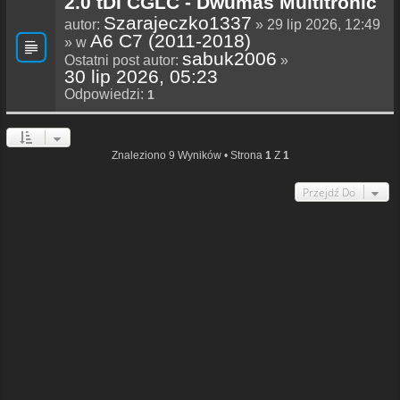
2.0 tDI CGLC - Dwumas Multitronic
Szarajeczko1337
autor:
» 29 lip 2026, 12:49
A6 C7 (2011-2018)
» w
sabuk2006
Ostatni post autor:
»
30 lip 2026, 05:23
Odpowiedzi:
1
Znaleziono 9 Wyników • Strona
1
Z
1
Przejdź Do