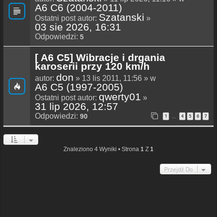
A6 C6 (2004-2011)
Szatanski
Ostatni post autor:
»
03 sie 2026, 16:31
Odpowiedzi:
5
[ A6 C5] Wibracje i drgania
karoserii przy 120 km/h
don
autor:
» 13 lis 2011, 11:56 » w
A6 C5 (1997-2005)
qwerty01
Ostatni post autor:
»
31 lip 2026, 12:57
Odpowiedzi:
90
1
4
5
6
7
…
Znaleziono 4 Wyniki • Strona
1
Z
1
Przejdź Do