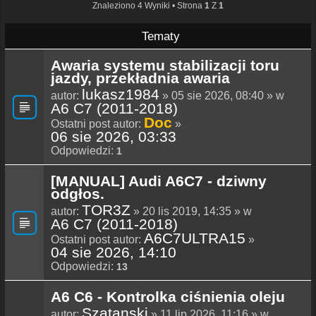
Znaleziono 4 Wyniki • Strona
1
Z
1
Tematy
Awaria systemu stabilizacji toru
jazdy, przekładnia awaria
lukasz1984
autor:
» 05 sie 2026, 08:40 » w
A6 C7 (2011-2018)
Doc
Ostatni post autor:
»
06 sie 2026, 03:33
Odpowiedzi:
1
[MANUAL] Audi A6C7 - dziwny
odgłos.
TOR3Z
autor:
» 20 lis 2019, 14:35 » w
A6 C7 (2011-2018)
A6C7ULTRA15
Ostatni post autor:
»
04 sie 2026, 14:10
Odpowiedzi:
13
A6 C6 - Kontrolka ciśnienia oleju
Szatanski
autor:
» 11 lip 2026, 11:16 » w