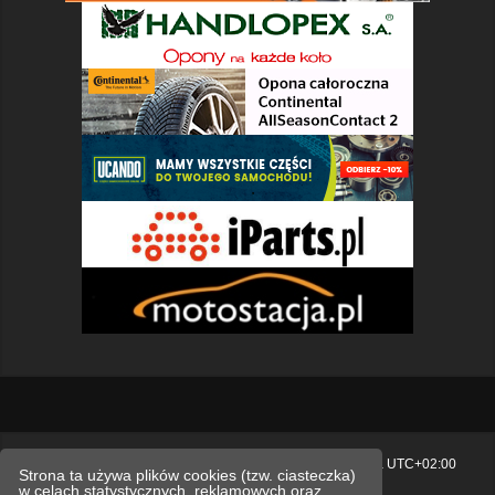
Strona główna
Usuń ciasteczka witryny
Strefa czasowa
UTC+02:00
Strona ta używa plików cookies (tzw. ciasteczka)
w celach statystycznych, reklamowych oraz
Polityka prywatności.