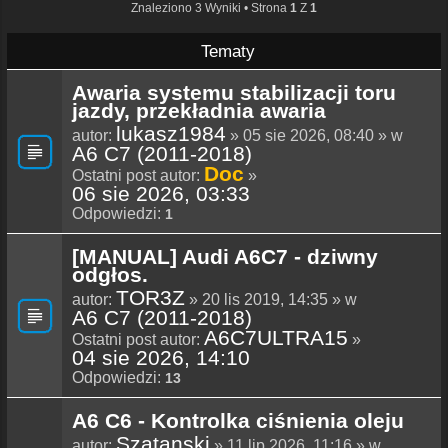
Znaleziono 3 Wyniki • Strona
1
Z
1
Tematy
Awaria systemu stabilizacji toru
jazdy, przekładnia awaria
lukasz1984
autor:
» 05 sie 2026, 08:40 » w
A6 C7 (2011-2018)
Doc
Ostatni post autor:
»
06 sie 2026, 03:33
Odpowiedzi:
1
[MANUAL] Audi A6C7 - dziwny
odgłos.
TOR3Z
autor:
» 20 lis 2019, 14:35 » w
A6 C7 (2011-2018)
A6C7ULTRA15
Ostatni post autor:
»
04 sie 2026, 14:10
Odpowiedzi:
13
A6 C6 - Kontrolka ciśnienia oleju
Szatanski
autor:
» 11 lip 2026, 11:16 » w