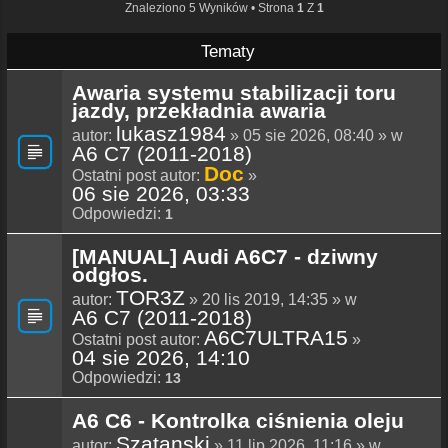
Znaleziono 5 Wyników • Strona
1
Z
1
Tematy
Awaria systemu stabilizacji toru
jazdy, przekładnia awaria
lukasz1984
autor:
» 05 sie 2026, 08:40 » w
A6 C7 (2011-2018)
Doc
Ostatni post autor:
»
06 sie 2026, 03:33
Odpowiedzi:
1
[MANUAL] Audi A6C7 - dziwny
odgłos.
TOR3Z
autor:
» 20 lis 2019, 14:35 » w
A6 C7 (2011-2018)
A6C7ULTRA15
Ostatni post autor:
»
04 sie 2026, 14:10
Odpowiedzi:
13
A6 C6 - Kontrolka ciśnienia oleju
Szatanski
autor:
» 11 lip 2026, 11:16 » w