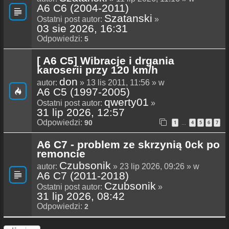
A6 C6 (2004-2011)
Szatanski
Ostatni post autor:
»
03 sie 2026, 16:31
Odpowiedzi:
5
[ A6 C5] Wibracje i drgania
karoserii przy 120 km/h
don
autor:
» 13 lis 2011, 11:56 » w
A6 C5 (1997-2005)
qwerty01
Ostatni post autor:
»
31 lip 2026, 12:57
Odpowiedzi:
90
1
4
5
6
7
…
A6 C7 - problem ze skrzynią 0ck po
remoncie
Czubsonik
autor:
» 23 lip 2026, 09:26 » w
A6 C7 (2011-2018)
Czubsonik
Ostatni post autor:
»
31 lip 2026, 08:42
Odpowiedzi:
2