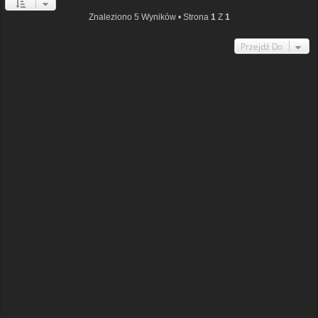
Znaleziono 5 Wyników • Strona
1
Z
1
Przejdź Do