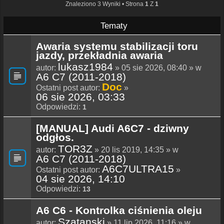
Znaleziono 3 Wyniki • Strona
1
Z
1
Tematy
Awaria systemu stabilizacji toru
jazdy, przekładnia awaria
lukasz1984
autor:
» 05 sie 2026, 08:40 » w
A6 C7 (2011-2018)
Doc
Ostatni post autor:
»
06 sie 2026, 03:33
Odpowiedzi:
1
[MANUAL] Audi A6C7 - dziwny
odgłos.
TOR3Z
autor:
» 20 lis 2019, 14:35 » w
A6 C7 (2011-2018)
A6C7ULTRA15
Ostatni post autor:
»
04 sie 2026, 14:10
Odpowiedzi:
13
A6 C6 - Kontrolka ciśnienia oleju
Szatanski
autor:
» 11 lip 2026, 11:16 » w