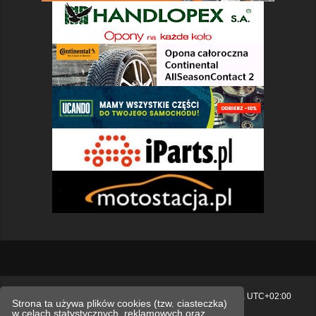
Strona główna
Usuń ciasteczka witryny
Strefa czasowa
UTC+02:00
Strona ta używa plików cookies (tzw. ciasteczka)
w celach statystycznych, reklamowych oraz
Polityka prywatności.