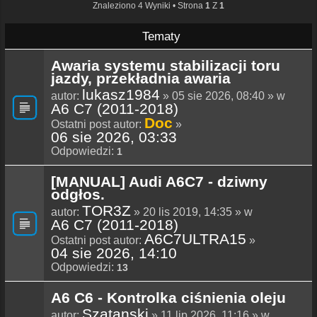
Znaleziono 4 Wyniki • Strona
1
Z
1
Tematy
Awaria systemu stabilizacji toru
jazdy, przekładnia awaria
lukasz1984
autor:
» 05 sie 2026, 08:40 » w
A6 C7 (2011-2018)
Doc
Ostatni post autor:
»
06 sie 2026, 03:33
Odpowiedzi:
1
[MANUAL] Audi A6C7 - dziwny
odgłos.
TOR3Z
autor:
» 20 lis 2019, 14:35 » w
A6 C7 (2011-2018)
A6C7ULTRA15
Ostatni post autor:
»
04 sie 2026, 14:10
Odpowiedzi:
13
A6 C6 - Kontrolka ciśnienia oleju
Szatanski
autor:
» 11 lip 2026, 11:16 » w