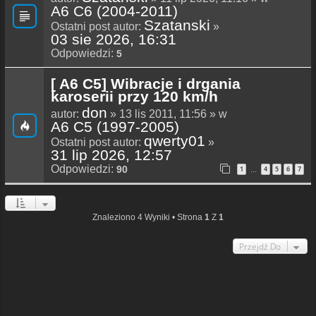
A6 C6 (2004-2011)
Szatanski
Ostatni post autor:
»
03 sie 2026, 16:31
Odpowiedzi:
5
[ A6 C5] Wibracje i drgania
karoserii przy 120 km/h
don
autor:
» 13 lis 2011, 11:56 » w
A6 C5 (1997-2005)
qwerty01
Ostatni post autor:
»
31 lip 2026, 12:57
Odpowiedzi:
90
1
4
5
6
7
…
Znaleziono 4 Wyniki • Strona
1
Z
1
Przejdź Do