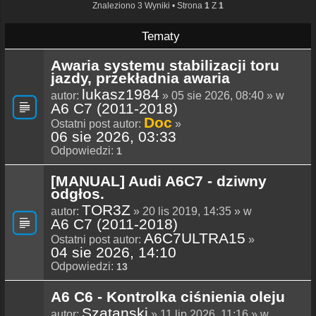
Znaleziono 3 Wyniki • Strona
1
Z
1
Tematy
Awaria systemu stabilizacji toru
jazdy, przekładnia awaria
lukasz1984
autor:
» 05 sie 2026, 08:40 » w
A6 C7 (2011-2018)
Doc
Ostatni post autor:
»
06 sie 2026, 03:33
Odpowiedzi:
1
[MANUAL] Audi A6C7 - dziwny
odgłos.
TOR3Z
autor:
» 20 lis 2019, 14:35 » w
A6 C7 (2011-2018)
A6C7ULTRA15
Ostatni post autor:
»
04 sie 2026, 14:10
Odpowiedzi:
13
A6 C6 - Kontrolka ciśnienia oleju
Szatanski
autor:
» 11 lip 2026, 11:16 » w