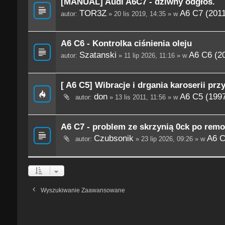
[MANUAL] Audi A6C7 - dziwny odgłos.
TOR3Z
A6 C7 (201
autor:
» 20 lis 2019, 14:35 » w
A6 C6 - Kontrolka ciśnienia oleju
Szatanski
A6 C6 (2
autor:
» 11 lip 2026, 11:16 » w
[ A6 C5] Wibracje i drgania karoserii prz
don
A6 C5 (199
autor:
» 13 lis 2011, 11:56 » w
A6 C7 - problem ze skrzynią 0ck po remo
Czubsonik
A6 C
autor:
» 23 lip 2026, 09:26 » w
Wyszukiwanie Zaawansowane