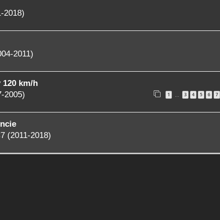
1-2018)
004-2011)
y 120 km/h
7-2005)
1
3
4
5
6
7
…
ncie
7 (2011-2018)