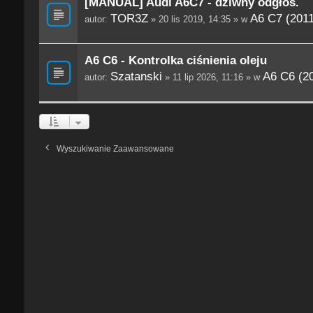
[MANUAL] Audi A6C7 - dziwny odgłos.
TOR3Z
A6 C7 (201
autor:
» 20 lis 2019, 14:35 » w
A6 C6 - Kontrolka ciśnienia oleju
Szatanski
A6 C6 (2
autor:
» 11 lip 2026, 11:16 » w
Wyszukiwanie Zaawansowane