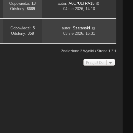
Odpowiedzi:
13
autor:
A6C7ULTRA15
Odsłony:
8689
04 sie 2026, 14:10
Odpowiedzi:
5
autor:
Szatanski
Odsłony:
358
03 sie 2026, 16:31
Znaleziono 3 Wyniki • Strona
1
Z
1
Przejdź Do