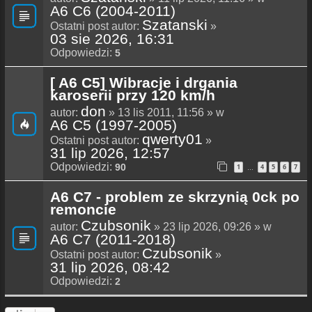
A6 C6 (2004-2011)
Szatanski
Ostatni post autor:
»
03 sie 2026, 16:31
Odpowiedzi:
5
[ A6 C5] Wibracje i drgania
karoserii przy 120 km/h
don
autor:
» 13 lis 2011, 11:56 » w
A6 C5 (1997-2005)
qwerty01
Ostatni post autor:
»
31 lip 2026, 12:57
Odpowiedzi:
90
1
4
5
6
7
…
A6 C7 - problem ze skrzynią 0ck po
remoncie
Czubsonik
autor:
» 23 lip 2026, 09:26 » w
A6 C7 (2011-2018)
Czubsonik
Ostatni post autor:
»
31 lip 2026, 08:42
Odpowiedzi:
2