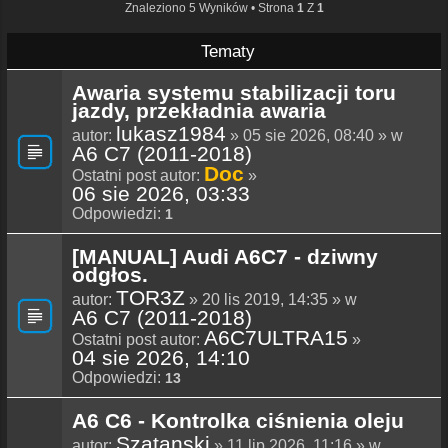
Znaleziono 5 Wyników • Strona
1
Z
1
Tematy
Awaria systemu stabilizacji toru
jazdy, przekładnia awaria
lukasz1984
autor:
» 05 sie 2026, 08:40 » w
A6 C7 (2011-2018)
Doc
Ostatni post autor:
»
06 sie 2026, 03:33
Odpowiedzi:
1
[MANUAL] Audi A6C7 - dziwny
odgłos.
TOR3Z
autor:
» 20 lis 2019, 14:35 » w
A6 C7 (2011-2018)
A6C7ULTRA15
Ostatni post autor:
»
04 sie 2026, 14:10
Odpowiedzi:
13
A6 C6 - Kontrolka ciśnienia oleju
Szatanski
autor:
» 11 lip 2026, 11:16 » w