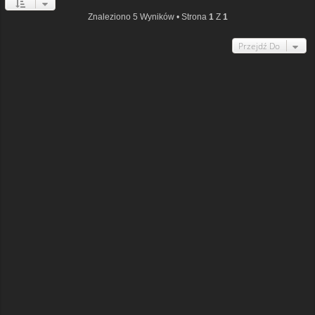
Znaleziono 5 Wyników • Strona
1
Z
1
Przejdź Do