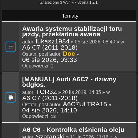
Znaleziono 3 Wyniki • Strona
1
Z
1
Tematy
Awaria systemu stabilizacji toru
jazdy, przekładnia awaria
lukasz1984
autor:
» 05 sie 2026, 08:40 » w
A6 C7 (2011-2018)
Doc
Ostatni post autor:
»
06 sie 2026, 03:33
Odpowiedzi:
1
[MANUAL] Audi A6C7 - dziwny
odgłos.
TOR3Z
autor:
» 20 lis 2019, 14:35 » w
A6 C7 (2011-2018)
A6C7ULTRA15
Ostatni post autor:
»
04 sie 2026, 14:10
Odpowiedzi:
13
A6 C6 - Kontrolka ciśnienia oleju
Szatanski
autor:
» 11 lip 2026, 11:16 » w