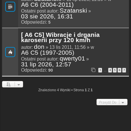
A6 C6 (2004-2011)
Szatanski
Ostatni post autor:
»
03 sie 2026, 16:31
Odpowiedzi:
5
[ A6 C5] Wibracje i drgania
karoserii przy 120 km/h
don
autor:
» 13 lis 2011, 11:56 » w
A6 C5 (1997-2005)
qwerty01
Ostatni post autor:
»
31 lip 2026, 12:57
Odpowiedzi:
90
1
4
5
6
7
…
Znaleziono 4 Wyniki • Strona
1
Z
1
Przejdź Do