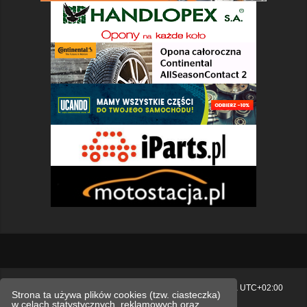
Strona główna
Usuń ciasteczka witryny
Strefa czasowa
UTC+02:00
Strona ta używa plików cookies (tzw. ciasteczka)
w celach statystycznych, reklamowych oraz
Polityka prywatności.