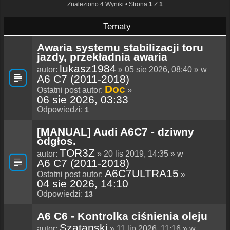
Znaleziono 4 Wyniki • Strona
1
Z
1
Tematy
Awaria systemu stabilizacji toru
jazdy, przekładnia awaria
lukasz1984
autor:
» 05 sie 2026, 08:40 » w
A6 C7 (2011-2018)
Doc
Ostatni post autor:
»
06 sie 2026, 03:33
Odpowiedzi:
1
[MANUAL] Audi A6C7 - dziwny
odgłos.
TOR3Z
autor:
» 20 lis 2019, 14:35 » w
A6 C7 (2011-2018)
A6C7ULTRA15
Ostatni post autor:
»
04 sie 2026, 14:10
Odpowiedzi:
13
A6 C6 - Kontrolka ciśnienia oleju
Szatanski
autor:
» 11 lip 2026, 11:16 » w