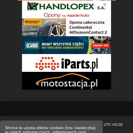
Strona główna
Usuń ciasteczka witryny
Strefa czasowa
UTC+02:00
Strona ta używa plików cookies (tzw. ciasteczka)
w celach statystycznych, reklamowych oraz
Polityka prywatności.