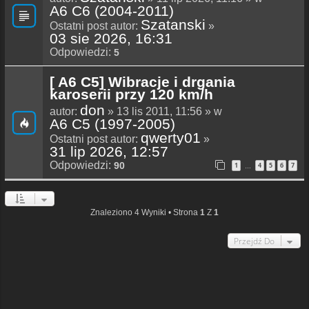
A6 C6 (2004-2011)
Szatanski
Ostatni post autor:
»
03 sie 2026, 16:31
Odpowiedzi:
5
[ A6 C5] Wibracje i drgania
karoserii przy 120 km/h
don
autor:
» 13 lis 2011, 11:56 » w
A6 C5 (1997-2005)
qwerty01
Ostatni post autor:
»
31 lip 2026, 12:57
Odpowiedzi:
90
1
4
5
6
7
…
Znaleziono 4 Wyniki • Strona
1
Z
1
Przejdź Do