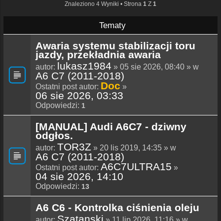
Znaleziono 4 Wyniki • Strona
1
Z
1
Tematy
Awaria systemu stabilizacji toru
jazdy, przekładnia awaria
lukasz1984
autor:
» 05 sie 2026, 08:40 » w
A6 C7 (2011-2018)
Doc
Ostatni post autor:
»
06 sie 2026, 03:33
Odpowiedzi:
1
[MANUAL] Audi A6C7 - dziwny
odgłos.
TOR3Z
autor:
» 20 lis 2019, 14:35 » w
A6 C7 (2011-2018)
A6C7ULTRA15
Ostatni post autor:
»
04 sie 2026, 14:10
Odpowiedzi:
13
A6 C6 - Kontrolka ciśnienia oleju
Szatanski
autor:
» 11 lip 2026, 11:16 » w