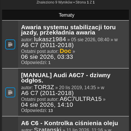
Znaleziono 9 Wyników • Strona
1
Z
1
Tematy
Awaria systemu stabilizacji toru
jazdy, przekładnia awaria
lukasz1984
autor:
» 05 sie 2026, 08:40 » w
A6 C7 (2011-2018)
Doc
Ostatni post autor:
»
06 sie 2026, 03:33
Odpowiedzi:
1
[MANUAL] Audi A6C7 - dziwny
odgłos.
TOR3Z
autor:
» 20 lis 2019, 14:35 » w
A6 C7 (2011-2018)
A6C7ULTRA15
Ostatni post autor:
»
04 sie 2026, 14:10
Odpowiedzi:
13
A6 C6 - Kontrolka ciśnienia oleju
Szatanski
autor:
» 11 lip 2026, 11:16 » w