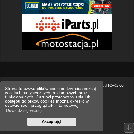
Strona główna
Usuń ciasteczka witryny
Strefa czasowa
UTC+02:00
Strona ta używa plików cookies (tzw. ciasteczka)
w celach statystycznych, reklamowych oraz
Polityka prywatności.
funkcjonalnych. Warunki przechowywania lub
dostępu do plików cookies można określić w
Technologię dostarcza
phpBB
® Forum Software © phpBB Limited
ustawieniach przeglądarki internetowej.
Polski pakiet językowy dostarcza
phpBB.pl
Dowiedz się więcej
Style
we_universal
created by INVENTEA & v12mike
Akceptuję!
Optimized by:
phpBB SEO
⇩
Zasady ochrony danych osobowych
Regulamin