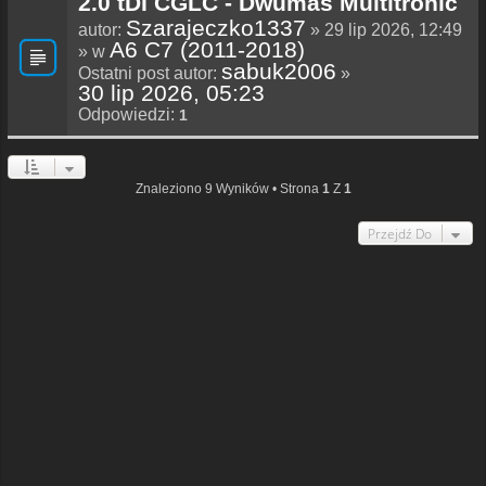
2.0 tDI CGLC - Dwumas Multitronic
Szarajeczko1337
autor:
» 29 lip 2026, 12:49
A6 C7 (2011-2018)
» w
sabuk2006
Ostatni post autor:
»
30 lip 2026, 05:23
Odpowiedzi:
1
Znaleziono 9 Wyników • Strona
1
Z
1
Przejdź Do