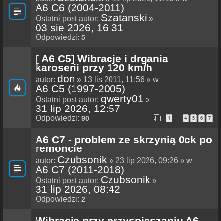
A6 C6 (2004-2011)
Szatanski
Ostatni post autor:
»
03 sie 2026, 16:31
Odpowiedzi:
5
[ A6 C5] Wibracje i drgania
karoserii przy 120 km/h
don
autor:
» 13 lis 2011, 11:56 » w
A6 C5 (1997-2005)
qwerty01
Ostatni post autor:
»
31 lip 2026, 12:57
Odpowiedzi:
90
1
4
5
6
7
…
A6 C7 - problem ze skrzynią 0ck po
remoncie
Czubsonik
autor:
» 23 lip 2026, 09:26 » w
A6 C7 (2011-2018)
Czubsonik
Ostatni post autor:
»
31 lip 2026, 08:42
Odpowiedzi:
2
Wibracje przy przyspieszaniu A6