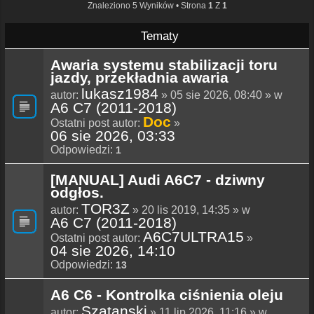
Znaleziono 5 Wyników • Strona
1
Z
1
Tematy
Awaria systemu stabilizacji toru
jazdy, przekładnia awaria
lukasz1984
autor:
» 05 sie 2026, 08:40 » w
A6 C7 (2011-2018)
Doc
Ostatni post autor:
»
06 sie 2026, 03:33
Odpowiedzi:
1
[MANUAL] Audi A6C7 - dziwny
odgłos.
TOR3Z
autor:
» 20 lis 2019, 14:35 » w
A6 C7 (2011-2018)
A6C7ULTRA15
Ostatni post autor:
»
04 sie 2026, 14:10
Odpowiedzi:
13
A6 C6 - Kontrolka ciśnienia oleju
Szatanski
autor:
» 11 lip 2026, 11:16 » w