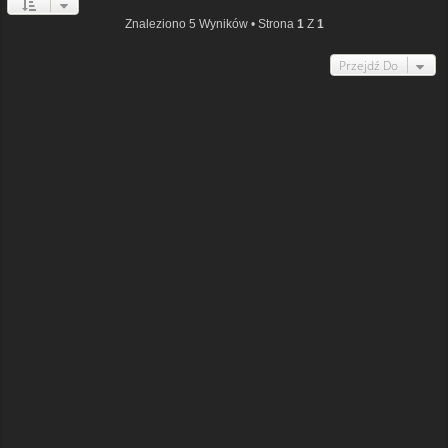
Znaleziono 5 Wyników • Strona
1
Z
1
Przejdź Do