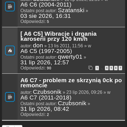
A6 C6 (2004-2011)
Szatanski
Ostatni post autor:
»
03 sie 2026, 16:31
Odpowiedzi:
5
[ A6 C5] Wibracje i drgania
karoserii przy 120 km/h
don
autor:
» 13 lis 2011, 11:56 » w
A6 C5 (1997-2005)
qwerty01
Ostatni post autor:
»
31 lip 2026, 12:57
Odpowiedzi:
90
1
4
5
6
7
…
A6 C7 - problem ze skrzynią 0ck po
remoncie
Czubsonik
autor:
» 23 lip 2026, 09:26 » w
A6 C7 (2011-2018)
Czubsonik
Ostatni post autor:
»
31 lip 2026, 08:42
Odpowiedzi:
2