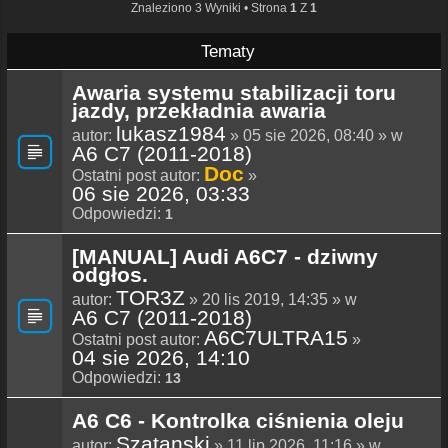
Znaleziono 3 Wyniki • Strona
1
Z
1
Tematy
Awaria systemu stabilizacji toru
jazdy, przekładnia awaria
lukasz1984
autor:
» 05 sie 2026, 08:40 » w
A6 C7 (2011-2018)
Doc
Ostatni post autor:
»
06 sie 2026, 03:33
Odpowiedzi:
1
[MANUAL] Audi A6C7 - dziwny
odgłos.
TOR3Z
autor:
» 20 lis 2019, 14:35 » w
A6 C7 (2011-2018)
A6C7ULTRA15
Ostatni post autor:
»
04 sie 2026, 14:10
Odpowiedzi:
13
A6 C6 - Kontrolka ciśnienia oleju
Szatanski
autor:
» 11 lip 2026, 11:16 » w