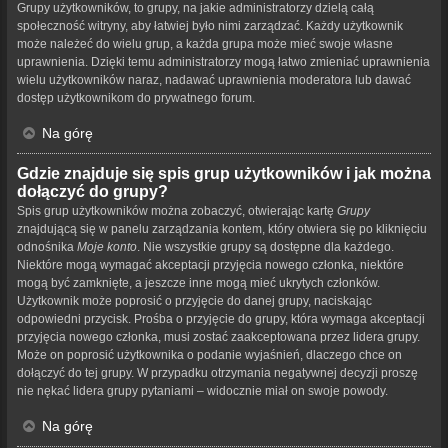
Grupy użytkowników, to grupy, na jakie administratorzy dzielą całą
społeczność witryny, aby łatwiej było nimi zarządzać. Każdy użytkownik
może należeć do wielu grup, a każda grupa może mieć swoje własne
uprawnienia. Dzięki temu administratorzy mogą łatwo zmieniać uprawnienia
wielu użytkowników naraz, nadawać uprawnienia moderatora lub dawać
dostęp użytkownikom do prywatnego forum.
Na górę
Gdzie znajduje się spis grup użytkowników i jak można
dołączyć do grupy?
Spis grup użytkowników można zobaczyć, otwierając kartę
Grupy
znajdującą się w panelu zarządzania kontem, który otwiera się po kliknięciu
odnośnika
Moje konto
. Nie wszystkie grupy są dostępne dla każdego.
Niektóre mogą wymagać akceptacji przyjęcia nowego członka, niektóre
mogą być zamknięte, a jeszcze inne mogą mieć ukrytych członków.
Użytkownik może poprosić o przyjęcie do danej grupy, naciskając
odpowiedni przycisk. Prośba o przyjęcie do grupy, która wymaga akceptacji
przyjęcia nowego członka, musi zostać zaakceptowana przez lidera grupy.
Może on poprosić użytkownika o podanie wyjaśnień, dlaczego chce on
dołączyć do tej grupy. W przypadku otrzymania negatywnej decyzji proszę
nie nękać lidera grupy pytaniami – widocznie miał on swoje powody.
Na górę