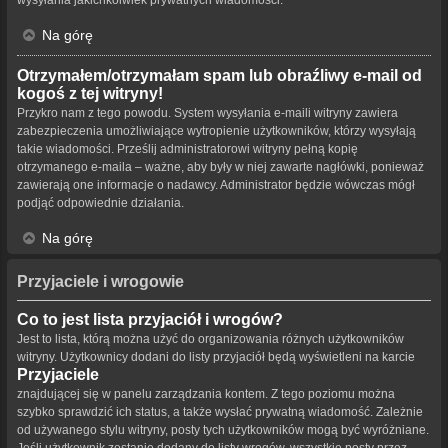
Na górę
Otrzymałem/otrzymałam spam lub obraźliwy e-mail od
kogoś z tej witryny!
Przykro nam z tego powodu. System wysyłania e-maili witryny zawiera
zabezpieczenia umożliwiające wytropienie użytkowników, którzy wysyłają
takie wiadomości. Prześlij administratorowi witryny pełną kopię
otrzymanego e-maila – ważne, aby były w niej zawarte nagłówki, ponieważ
zawierają one informacje o nadawcy. Administrator będzie wówczas mógł
podjąć odpowiednie działania.
Na górę
Przyjaciele i wrogowie
Co to jest lista przyjaciół i wrogów?
Jest to lista, którą można użyć do organizowania różnych użytkowników
witryny. Użytkownicy dodani do listy przyjaciół będą wyświetleni na karcie
Przyjaciele
znajdującej się w panelu zarządzania kontem. Z tego poziomu można
szybko sprawdzić ich status, a także wysłać prywatną wiadomość. Zależnie
od używanego stylu witryny, posty tych użytkowników mogą być wyróżniane.
Jeśli użytkownik zostanie dodany do listy wrogów, wszystkie posty przez