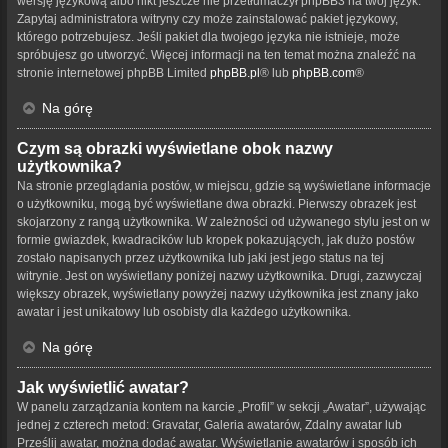
wersję językową albo nikt jeszcze nie przetłumaczył phpBB3 na twój język.
Zapytaj administratora witryny czy może zainstalować pakiet językowy,
którego potrzebujesz. Jeśli pakiet dla twojego języka nie istnieje, może
spróbujesz go utworzyć. Więcej informacji na ten temat można znaleźć na
stronie internetowej phpBB Limited
phpBB.pl
® lub
phpBB.com
®
Na górę
Czym są obrazki wyświetlane obok nazwy
użytkownika?
Na stronie przeglądania postów, w miejscu, gdzie są wyświetlane informacje
o użytkowniku, mogą być wyświetlane dwa obrazki. Pierwszy obrazek jest
skojarzony z rangą użytkownika. W zależności od używanego stylu jest on w
formie gwiazdek, kwadracików lub kropek pokazujących, jak dużo postów
zostało napisanych przez użytkownika lub jaki jest jego status na tej
witrynie. Jest on wyświetlany poniżej nazwy użytkownika. Drugi, zazwyczaj
większy obrazek, wyświetlany powyżej nazwy użytkownika jest znany jako
awatar i jest unikatowy lub osobisty dla każdego użytkownika.
Na górę
Jak wyświetlić awatar?
W panelu zarządzania kontem na karcie „Profil” w sekcji „Awatar”, używając
jednej z czterech metod: Gravatar, Galeria awatarów, Zdalny awatar lub
Prześlij awatar, można dodać awatar. Wyświetlanie awatarów i sposób ich