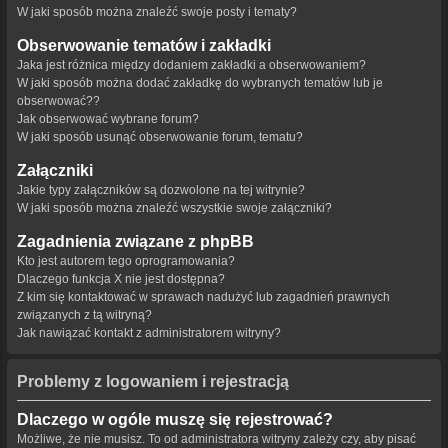
W jaki sposób można znaleźć swoje posty i tematy?
Obserwowanie tematów i zakładki
Jaka jest różnica między dodaniem zakładki a obserwowaniem?
W jaki sposób można dodać zakładkę do wybranych tematów lub je
obserwować??
Jak obserwować wybrane forum?
W jaki sposób usunąć obserwowanie forum, tematu?
Załączniki
Jakie typy załączników są dozwolone na tej witrynie?
W jaki sposób można znaleźć wszystkie swoje załączniki?
Zagadnienia związane z phpBB
Kto jest autorem tego oprogramowania?
Dlaczego funkcja X nie jest dostępna?
Z kim się kontaktować w sprawach nadużyć lub zagadnień prawnych
związanych z tą witryną?
Jak nawiązać kontakt z administratorem witryny?
Problemy z logowaniem i rejestracją
Dlaczego w ogóle muszę się rejestrować?
Możliwe, że nie musisz. To od administratora witryny zależy czy, aby pisać