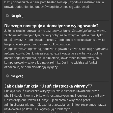
kliknij odnośnik “Nie pamiętam hasła”. Postępuj zgodnie z instrukcjami, a
prawdopodobnie niedługo znów będziesz móc się zalogować.
Na górę
Dlaczego następuje automatyczne wylogowanie?
Jeżeli w czasie logowania nie zaznaczysz funkcji
Zapamiętaj mnie
, witryna
zachowa informację o tym, że twój pobyt na tej witrynie będzie trwał tylko
określony przez administratora czas. Zapobiega to niewłaściwemu użyciu
twojego konta przez kogoś innego. Aby pozostać
zalogowanym/zalogowaną, podczas logowania zaznacz funkcję
Loguj mnie
automatycznie
. Jest to niezalecane, jeżeli korzystasz z witryny z ogólnie
dostępnego komputera, np. w bibliotece, kawiarence internetowej, sali
komputerowej w szkole lub na uczelni itp. Jeśli nie widzisz tej funkcji,
oznacza to, że administrator ją wyłączył.
Na górę
Jak działa funkcja “Usuń ciasteczka witryny”?
Funkcja “Usuń ciasteczka witryny” usuwa ciasteczka utworzone przez
phpBB dzięki, którym użytkownik jest autoryzowany i logowany do witryny.
Dostarczają one również funkcję – jeśli została włączona przez
administratora witryny – śledzenia przeczytanych i nieprzeczytanych przez
użytkownika postów. Jeśli występują problemy z