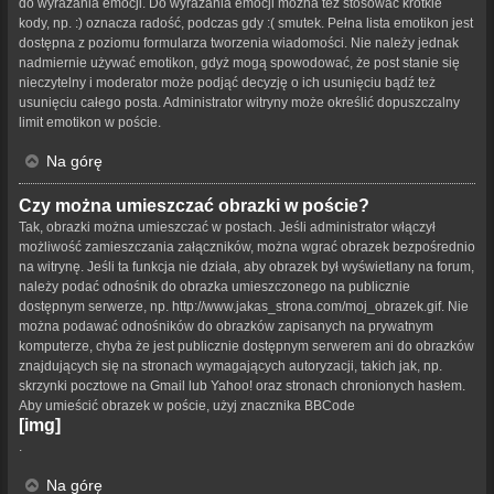
do wyrażania emocji. Do wyrażania emocji można też stosować krótkie
kody, np. :) oznacza radość, podczas gdy :( smutek. Pełna lista emotikon jest
dostępna z poziomu formularza tworzenia wiadomości. Nie należy jednak
nadmiernie używać emotikon, gdyż mogą spowodować, że post stanie się
nieczytelny i moderator może podjąć decyzję o ich usunięciu bądź też
usunięciu całego posta. Administrator witryny może określić dopuszczalny
limit emotikon w poście.
Na górę
Czy można umieszczać obrazki w poście?
Tak, obrazki można umieszczać w postach. Jeśli administrator włączył
możliwość zamieszczania załączników, można wgrać obrazek bezpośrednio
na witrynę. Jeśli ta funkcja nie działa, aby obrazek był wyświetlany na forum,
należy podać odnośnik do obrazka umieszczonego na publicznie
dostępnym serwerze, np. http://www.jakas_strona.com/moj_obrazek.gif. Nie
można podawać odnośników do obrazków zapisanych na prywatnym
komputerze, chyba że jest publicznie dostępnym serwerem ani do obrazków
znajdujących się na stronach wymagających autoryzacji, takich jak, np.
skrzynki pocztowe na Gmail lub Yahoo! oraz stronach chronionych hasłem.
Aby umieścić obrazek w poście, użyj znacznika BBCode
[img]
.
Na górę