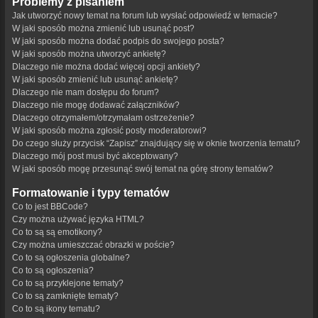
Problemy z pisaniem
Jak utworzyć nowy temat na forum lub wysłać odpowiedź w temacie?
W jaki sposób można zmienić lub usunąć post?
W jaki sposób można dodać podpis do swojego posta?
W jaki sposób można utworzyć ankietę?
Dlaczego nie można dodać więcej opcji ankiety?
W jaki sposób zmienić lub usunąć ankietę?
Dlaczego nie mam dostępu do forum?
Dlaczego nie mogę dodawać załączników?
Dlaczego otrzymałem/otrzymałam ostrzeżenie?
W jaki sposób można zgłosić posty moderatorowi?
Do czego służy przycisk “Zapisz” znajdujący się w oknie tworzenia tematu?
Dlaczego mój post musi być akceptowany?
W jaki sposób mogę przesunąć swój temat na górę strony tematów?
Formatowanie i typy tematów
Co to jest BBCode?
Czy można używać języka HTML?
Co to są są emotikony?
Czy można umieszczać obrazki w poście?
Co to są ogłoszenia globalne?
Co to są ogłoszenia?
Co to są przyklejone tematy?
Co to są zamknięte tematy?
Co to są ikony tematu?