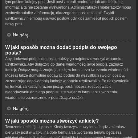
tym postem kolejny post. Jeśli post zmienił moderator lub administrator,
informacja ta nie zostanie wyświetlona. Administratorzy i moderatorzy mogą
zostawić notatkę z informacją, dlaczego ten post zmieniali. Zwykli
użytkownicy nie mogą usuwać postów, gdy ktoś zamieścił pod ich postem
nowy post.
Na górę
W jaki sposób można dodać podpis do swojego
posta?
Aby dodawać podpis do posta, należy go najpierw utworzyć w panelu
użytkownika. Aby dołączyć do danej wiadomości swój podpis, zaznacz
funkcję
Dołącz podpis
znajdującą się w formularzu tworzenia wiadomości.
Możesz także domyślnie dodawać podpis do wszystkich swoich postów,
zaznaczając odpowiednią funkcję w panelu użytkownika. Po uaktywnieniu
tej funkcji, za każdym razem pisząc post, możesz zdecydować o
niedodawaniu do niego podpisu, usuwając w formularzu tworzenia
wiadomości zaznaczenie z pola
Dołącz podpis
.
Na górę
W jaki sposób można utworzyć ankietę?
Tworzenie ankiet jest proste. Kiedy tworzysz nowy temat bądź zmieniasz
pierwszy post w wątku, na dole formularza tworzenia tematu będziesz
widzieć etykietę “Utwórz ankietę”. Kliknij ją i w otworzonym formularzu podaj