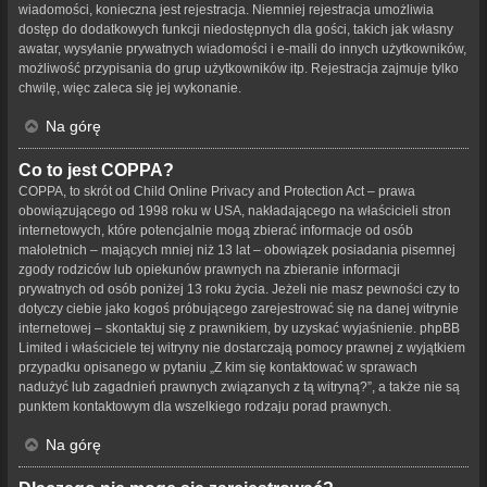
wiadomości, konieczna jest rejestracja. Niemniej rejestracja umożliwia
dostęp do dodatkowych funkcji niedostępnych dla gości, takich jak własny
awatar, wysyłanie prywatnych wiadomości i e-maili do innych użytkowników,
możliwość przypisania do grup użytkowników itp. Rejestracja zajmuje tylko
chwilę, więc zaleca się jej wykonanie.
Na górę
Co to jest COPPA?
COPPA, to skrót od Child Online Privacy and Protection Act – prawa
obowiązującego od 1998 roku w USA, nakładającego na właścicieli stron
internetowych, które potencjalnie mogą zbierać informacje od osób
małoletnich – mających mniej niż 13 lat – obowiązek posiadania pisemnej
zgody rodziców lub opiekunów prawnych na zbieranie informacji
prywatnych od osób poniżej 13 roku życia. Jeżeli nie masz pewności czy to
dotyczy ciebie jako kogoś próbującego zarejestrować się na danej witrynie
internetowej – skontaktuj się z prawnikiem, by uzyskać wyjaśnienie. phpBB
Limited i właściciele tej witryny nie dostarczają pomocy prawnej z wyjątkiem
przypadku opisanego w pytaniu „Z kim się kontaktować w sprawach
nadużyć lub zagadnień prawnych związanych z tą witryną?”, a także nie są
punktem kontaktowym dla wszelkiego rodzaju porad prawnych.
Na górę