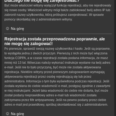
Dlaczego nie mogę się zarejestrować?
Być może właściciel witryny wyłączył funkcję rejestracji, aby nie rejestrowały
się nowe osoby. Właściciel witryny mógł także zablokować twój adres IP lub
zabronił nazwy użytkownika, którą próbujesz zarejestrować. W sprawie
pomocy skontaktuj się z administratorem witryny.
Na górę
Rejestracja została przeprowadzona poprawnie, ale
nie mogę się zalogować!
Po pierwsze, sprawdź swoją nazwę użytkownika i hasło. Jeśli są poprawne,
to wystąpiła jedna z dwóch przyczyn. Pierwszą z nich może być włączona
funkcja COPPA, a w czasie rejestracji została podana informacja, że masz
mniej niż 13 lat. Wówczas należy wykonać instrukcje wysłane na twój adres
e-mail. Jeśli nie to było przyczyną, być może nie została aktywowana
rejestracja. Niektóre witryny przed pierwszym zalogowaniem wymagają
aktywowania rejestracji przez osobę rejestrującą się lub przez
administratora. Informacja o tym była wyświetlona podczas rejestracji. Jeśli
została wysłana do ciebie wiadomość e-mail, postępuj zgodnie z zawartymi
w niej instrukcjami. Jeżeli taka wiadomość do ciebie nie dotarła, być może
został podany nieprawidłowy adres e-mail lub wiadomość została
zatrzymana przez filtr antyspamowy. Jeśli na pewno podany przez ciebie
adres e-mail jest prawidłowy, spróbuj skontaktować się z administratorem.
Na górę