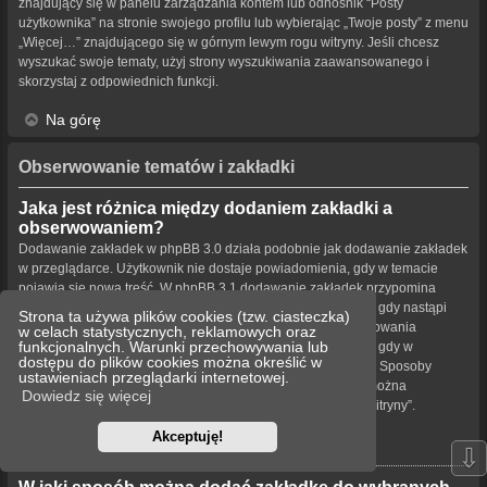
znajdujący się w panelu zarządzania kontem lub odnośnik “Posty
użytkownika” na stronie swojego profilu lub wybierając „Twoje posty” z menu
„Więcej…” znajdującego się w górnym lewym rogu witryny. Jeśli chcesz
wyszukać swoje tematy, użyj strony wyszukiwania zaawansowanego i
skorzystaj z odpowiednich funkcji.
Na górę
Obserwowanie tematów i zakładki
Jaka jest różnica między dodaniem zakładki a
obserwowaniem?
Dodawanie zakładek w phpBB 3.0 działa podobnie jak dodawanie zakładek
w przeglądarce. Użytkownik nie dostaje powiadomienia, gdy w temacie
pojawia się nowa treść. W phpBB 3.1 dodawanie zakładek przypomina
obserwowanie tematu. Użytkownik może być powiadamiany, gdy nastąpi
Strona ta używa plików cookies (tzw. ciasteczka)
aktualizacja tematu oznaczonego zakładką. Funkcja obserwowania
w celach statystycznych, reklamowych oraz
funkcjonalnych. Warunki przechowywania lub
powiadamia użytkownika – w wybrany przez niego sposób – gdy w
dostępu do plików cookies można określić w
obserwowanym temacie bądź forum pojawiła się nowa treść. Sposoby
ustawieniach przeglądarki internetowej.
powiadamiania dla zakładek i obserwowanych elementów można
Dowiedz się więcej
konfigurować w panelu użytkownika na karcie „Ustawienia witryny”.
Akceptuję!
Na górę
⇩