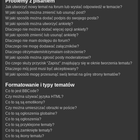
Problemy z pisaniem
Jak utworzyć nowy temat na forum lub wysłać odpowiedź w temacie?
W jaki sposób można zmienić lub usunąć post?
W jaki sposób można dodać podpis do swojego posta?
W jaki sposób można utworzyć ankietę?
Dlaczego nie można dodać więcej opcji ankiety?
W jaki sposób zmienić lub usunąć ankietę?
Dlaczego nie mam dostępu do forum?
Dlaczego nie mogę dodawać załączników?
Dlaczego otrzymałem/otrzymałam ostrzeżenie?
W jaki sposób można zgłosić posty moderatorowi?
Do czego służy przycisk “Zapisz” znajdujący się w oknie tworzenia tematu?
Dlaczego mój post musi być akceptowany?
W jaki sposób mogę przesunąć swój temat na górę strony tematów?
Formatowanie i typy tematów
Co to jest BBCode?
Czy można używać języka HTML?
Co to są są emotikony?
Czy można umieszczać obrazki w poście?
Co to są ogłoszenia globalne?
Co to są ogłoszenia?
Co to są przyklejone tematy?
Co to są zamknięte tematy?
Co to są ikony tematu?