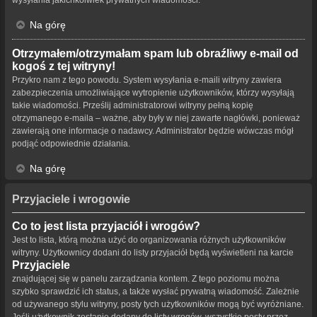
Na górę
Otrzymałem/otrzymałam spam lub obraźliwy e-mail od
kogoś z tej witryny!
Przykro nam z tego powodu. System wysyłania e-maili witryny zawiera
zabezpieczenia umożliwiające wytropienie użytkowników, którzy wysyłają
takie wiadomości. Prześlij administratorowi witryny pełną kopię
otrzymanego e-maila – ważne, aby były w niej zawarte nagłówki, ponieważ
zawierają one informacje o nadawcy. Administrator będzie wówczas mógł
podjąć odpowiednie działania.
Na górę
Przyjaciele i wrogowie
Co to jest lista przyjaciół i wrogów?
Jest to lista, którą można użyć do organizowania różnych użytkowników
witryny. Użytkownicy dodani do listy przyjaciół będą wyświetleni na karcie
Przyjaciele
znajdującej się w panelu zarządzania kontem. Z tego poziomu można
szybko sprawdzić ich status, a także wysłać prywatną wiadomość. Zależnie
od używanego stylu witryny, posty tych użytkowników mogą być wyróżniane.
Jeśli użytkownik zostanie dodany do listy wrogów, wszystkie posty przez