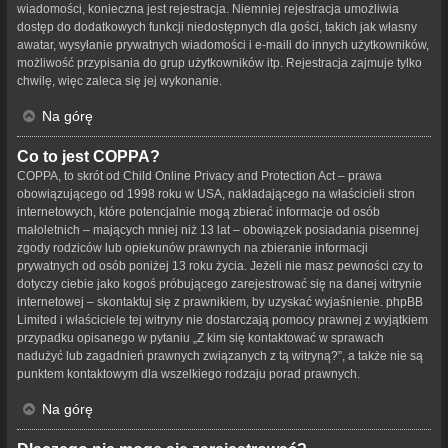
wiadomości, konieczna jest rejestracja. Niemniej rejestracja umożliwia
dostęp do dodatkowych funkcji niedostępnych dla gości, takich jak własny
awatar, wysyłanie prywatnych wiadomości i e-maili do innych użytkowników,
możliwość przypisania do grup użytkowników itp. Rejestracja zajmuje tylko
chwilę, więc zaleca się jej wykonanie.
Na górę
Co to jest COPPA?
COPPA, to skrót od Child Online Privacy and Protection Act – prawa
obowiązującego od 1998 roku w USA, nakładającego na właścicieli stron
internetowych, które potencjalnie mogą zbierać informacje od osób
małoletnich – mających mniej niż 13 lat – obowiązek posiadania pisemnej
zgody rodziców lub opiekunów prawnych na zbieranie informacji
prywatnych od osób poniżej 13 roku życia. Jeżeli nie masz pewności czy to
dotyczy ciebie jako kogoś próbującego zarejestrować się na danej witrynie
internetowej – skontaktuj się z prawnikiem, by uzyskać wyjaśnienie. phpBB
Limited i właściciele tej witryny nie dostarczają pomocy prawnej z wyjątkiem
przypadku opisanego w pytaniu „Z kim się kontaktować w sprawach
nadużyć lub zagadnień prawnych związanych z tą witryną?”, a także nie są
punktem kontaktowym dla wszelkiego rodzaju porad prawnych.
Na górę