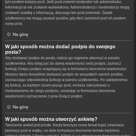
tym postem kolejny post. Jeśli post zmienił moderator lub administrator,
informacja ta nie zostanie wyświetlona. Administratorzy i moderatorzy mogą
zostawić notatkę z informacją, dlaczego ten post zmieniali. Zwykli
użytkownicy nie mogą usuwać postów, gdy ktoś zamieścił pod ich postem
nowy post.
Na górę
W jaki sposób można dodać podpis do swojego
posta?
Aby dodawać podpis do posta, należy go najpierw utworzyć w panelu
użytkownika. Aby dołączyć do danej wiadomości swój podpis, zaznacz
funkcję
Dołącz podpis
znajdującą się w formularzu tworzenia wiadomości.
Możesz także domyślnie dodawać podpis do wszystkich swoich postów,
zaznaczając odpowiednią funkcję w panelu użytkownika. Po uaktywnieniu
tej funkcji, za każdym razem pisząc post, możesz zdecydować o
niedodawaniu do niego podpisu, usuwając w formularzu tworzenia
wiadomości zaznaczenie z pola
Dołącz podpis
.
Na górę
W jaki sposób można utworzyć ankietę?
Tworzenie ankiet jest proste. Kiedy tworzysz nowy temat bądź zmieniasz
pierwszy post w wątku, na dole formularza tworzenia tematu będziesz
widzieć etykietę “Utwórz ankietę”. Kliknij ją i w otworzonym formularzu podaj