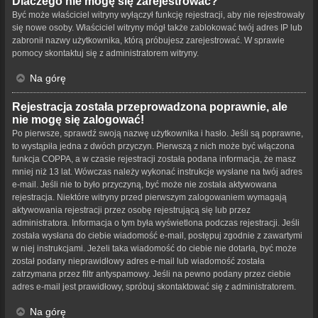
Dlaczego nie mogę się zarejestrować?
Być może właściciel witryny wyłączył funkcję rejestracji, aby nie rejestrowały
się nowe osoby. Właściciel witryny mógł także zablokować twój adres IP lub
zabronił nazwy użytkownika, którą próbujesz zarejestrować. W sprawie
pomocy skontaktuj się z administratorem witryny.
Na górę
Rejestracja została przeprowadzona poprawnie, ale
nie mogę się zalogować!
Po pierwsze, sprawdź swoją nazwę użytkownika i hasło. Jeśli są poprawne,
to wystąpiła jedna z dwóch przyczyn. Pierwszą z nich może być włączona
funkcja COPPA, a w czasie rejestracji została podana informacja, że masz
mniej niż 13 lat. Wówczas należy wykonać instrukcje wysłane na twój adres
e-mail. Jeśli nie to było przyczyną, być może nie została aktywowana
rejestracja. Niektóre witryny przed pierwszym zalogowaniem wymagają
aktywowania rejestracji przez osobę rejestrującą się lub przez
administratora. Informacja o tym była wyświetlona podczas rejestracji. Jeśli
została wysłana do ciebie wiadomość e-mail, postępuj zgodnie z zawartymi
w niej instrukcjami. Jeżeli taka wiadomość do ciebie nie dotarła, być może
został podany nieprawidłowy adres e-mail lub wiadomość została
zatrzymana przez filtr antyspamowy. Jeśli na pewno podany przez ciebie
adres e-mail jest prawidłowy, spróbuj skontaktować się z administratorem.
Na górę