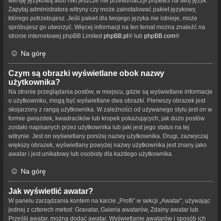
wersję językową albo nikt jeszcze nie przetłumaczył phpBB3 na twój język.
Zapytaj administratora witryny czy może zainstalować pakiet językowy,
którego potrzebujesz. Jeśli pakiet dla twojego języka nie istnieje, może
spróbujesz go utworzyć. Więcej informacji na ten temat można znaleźć na
stronie internetowej phpBB Limited
phpBB.pl
® lub
phpBB.com
®
Na górę
Czym są obrazki wyświetlane obok nazwy
użytkownika?
Na stronie przeglądania postów, w miejscu, gdzie są wyświetlane informacje
o użytkowniku, mogą być wyświetlane dwa obrazki. Pierwszy obrazek jest
skojarzony z rangą użytkownika. W zależności od używanego stylu jest on w
formie gwiazdek, kwadracików lub kropek pokazujących, jak dużo postów
zostało napisanych przez użytkownika lub jaki jest jego status na tej
witrynie. Jest on wyświetlany poniżej nazwy użytkownika. Drugi, zazwyczaj
większy obrazek, wyświetlany powyżej nazwy użytkownika jest znany jako
awatar i jest unikatowy lub osobisty dla każdego użytkownika.
Na górę
Jak wyświetlić awatar?
W panelu zarządzania kontem na karcie „Profil” w sekcji „Awatar”, używając
jednej z czterech metod: Gravatar, Galeria awatarów, Zdalny awatar lub
Prześlij awatar, można dodać awatar. Wyświetlanie awatarów i sposób ich