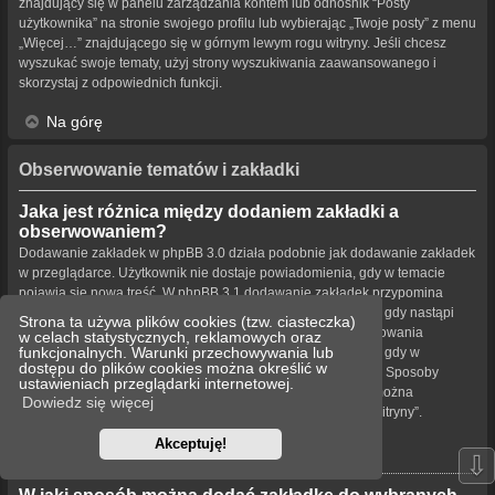
znajdujący się w panelu zarządzania kontem lub odnośnik “Posty
użytkownika” na stronie swojego profilu lub wybierając „Twoje posty” z menu
„Więcej…” znajdującego się w górnym lewym rogu witryny. Jeśli chcesz
wyszukać swoje tematy, użyj strony wyszukiwania zaawansowanego i
skorzystaj z odpowiednich funkcji.
Na górę
Obserwowanie tematów i zakładki
Jaka jest różnica między dodaniem zakładki a
obserwowaniem?
Dodawanie zakładek w phpBB 3.0 działa podobnie jak dodawanie zakładek
w przeglądarce. Użytkownik nie dostaje powiadomienia, gdy w temacie
pojawia się nowa treść. W phpBB 3.1 dodawanie zakładek przypomina
obserwowanie tematu. Użytkownik może być powiadamiany, gdy nastąpi
Strona ta używa plików cookies (tzw. ciasteczka)
aktualizacja tematu oznaczonego zakładką. Funkcja obserwowania
w celach statystycznych, reklamowych oraz
funkcjonalnych. Warunki przechowywania lub
powiadamia użytkownika – w wybrany przez niego sposób – gdy w
dostępu do plików cookies można określić w
obserwowanym temacie bądź forum pojawiła się nowa treść. Sposoby
ustawieniach przeglądarki internetowej.
powiadamiania dla zakładek i obserwowanych elementów można
Dowiedz się więcej
konfigurować w panelu użytkownika na karcie „Ustawienia witryny”.
Akceptuję!
Na górę
⇩