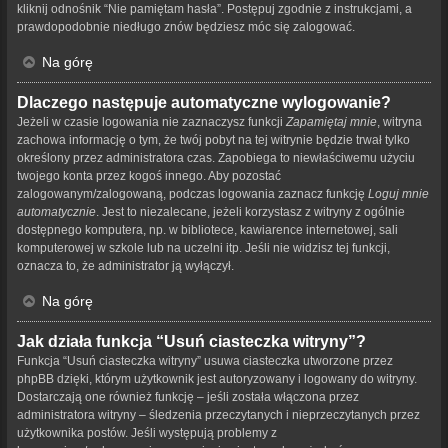
kliknij odnośnik “Nie pamiętam hasła”. Postępuj zgodnie z instrukcjami, a
prawdopodobnie niedługo znów będziesz móc się zalogować.
Na górę
Dlaczego następuje automatyczne wylogowanie?
Jeżeli w czasie logowania nie zaznaczysz funkcji
Zapamiętaj mnie
, witryna
zachowa informację o tym, że twój pobyt na tej witrynie będzie trwał tylko
określony przez administratora czas. Zapobiega to niewłaściwemu użyciu
twojego konta przez kogoś innego. Aby pozostać
zalogowanym/zalogowaną, podczas logowania zaznacz funkcję
Loguj mnie
automatycznie
. Jest to niezalecane, jeżeli korzystasz z witryny z ogólnie
dostępnego komputera, np. w bibliotece, kawiarence internetowej, sali
komputerowej w szkole lub na uczelni itp. Jeśli nie widzisz tej funkcji,
oznacza to, że administrator ją wyłączył.
Na górę
Jak działa funkcja “Usuń ciasteczka witryny”?
Funkcja “Usuń ciasteczka witryny” usuwa ciasteczka utworzone przez
phpBB dzięki, którym użytkownik jest autoryzowany i logowany do witryny.
Dostarczają one również funkcję – jeśli została włączona przez
administratora witryny – śledzenia przeczytanych i nieprzeczytanych przez
użytkownika postów. Jeśli występują problemy z