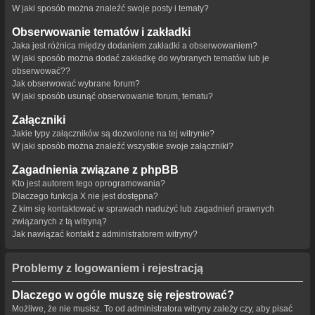
W jaki sposób można znaleźć swoje posty i tematy?
Obserwowanie tematów i zakładki
Jaka jest różnica między dodaniem zakładki a obserwowaniem?
W jaki sposób można dodać zakładkę do wybranych tematów lub je
obserwować??
Jak obserwować wybrane forum?
W jaki sposób usunąć obserwowanie forum, tematu?
Załączniki
Jakie typy załączników są dozwolone na tej witrynie?
W jaki sposób można znaleźć wszystkie swoje załączniki?
Zagadnienia związane z phpBB
Kto jest autorem tego oprogramowania?
Dlaczego funkcja X nie jest dostępna?
Z kim się kontaktować w sprawach nadużyć lub zagadnień prawnych
związanych z tą witryną?
Jak nawiązać kontakt z administratorem witryny?
Problemy z logowaniem i rejestracją
Dlaczego w ogóle muszę się rejestrować?
Możliwe, że nie musisz. To od administratora witryny zależy czy, aby pisać