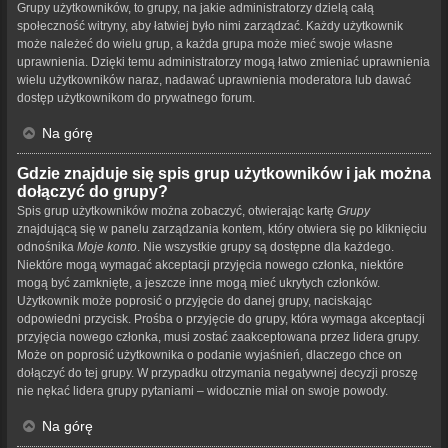
Grupy użytkowników, to grupy, na jakie administratorzy dzielą całą
społeczność witryny, aby łatwiej było nimi zarządzać. Każdy użytkownik
może należeć do wielu grup, a każda grupa może mieć swoje własne
uprawnienia. Dzięki temu administratorzy mogą łatwo zmieniać uprawnienia
wielu użytkowników naraz, nadawać uprawnienia moderatora lub dawać
dostęp użytkownikom do prywatnego forum.
Na górę
Gdzie znajduje się spis grup użytkowników i jak można
dołączyć do grupy?
Spis grup użytkowników można zobaczyć, otwierając kartę
Grupy
znajdującą się w panelu zarządzania kontem, który otwiera się po kliknięciu
odnośnika
Moje konto
. Nie wszystkie grupy są dostępne dla każdego.
Niektóre mogą wymagać akceptacji przyjęcia nowego członka, niektóre
mogą być zamknięte, a jeszcze inne mogą mieć ukrytych członków.
Użytkownik może poprosić o przyjęcie do danej grupy, naciskając
odpowiedni przycisk. Prośba o przyjęcie do grupy, która wymaga akceptacji
przyjęcia nowego członka, musi zostać zaakceptowana przez lidera grupy.
Może on poprosić użytkownika o podanie wyjaśnień, dlaczego chce on
dołączyć do tej grupy. W przypadku otrzymania negatywnej decyzji proszę
nie nękać lidera grupy pytaniami – widocznie miał on swoje powody.
Na górę