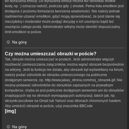
do wyrażania emocji. Do wyrażania emocji można też stosować krótkie
kody, np. :) oznacza radość, podczas gdy :( smutek. Pełna lista emotikon jest
dostępna z poziomu formularza tworzenia wiadomości. Nie należy jednak
nadmiernie używać emotikon, gdyż mogą spowodować, że post stanie się
nieczytelny i moderator może podjąć decyzję o ich usunięciu bądź też
usunięciu całego posta. Administrator witryny może określić dopuszczalny
limit emotikon w poście.
Na górę
Czy można umieszczać obrazki w poście?
Tak, obrazki można umieszczać w postach. Jeśli administrator włączył
możliwość zamieszczania załączników, można wgrać obrazek bezpośrednio
na witrynę. Jeśli ta funkcja nie działa, aby obrazek był wyświetlany na forum,
należy podać odnośnik do obrazka umieszczonego na publicznie
dostępnym serwerze, np. http://www.jakas_strona.com/moj_obrazek.gif. Nie
można podawać odnośników do obrazków zapisanych na prywatnym
komputerze, chyba że jest publicznie dostępnym serwerem ani do obrazków
znajdujących się na stronach wymagających autoryzacji, takich jak, np.
skrzynki pocztowe na Gmail lub Yahoo! oraz stronach chronionych hasłem.
Aby umieścić obrazek w poście, użyj znacznika BBCode
[img]
.
Na górę