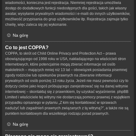
wiadomości, konieczna jest rejestracja. Niemniej rejestracja umożliwia
dostęp do dodatkowych funkcji niedostępnych dla gości, takich jak własny
awatar, wysyłanie prywatnych wiadomości i e-maili do innych użytkowników,
możliwość przypisania do grup użytkowników itp. Rejestracja zajmuje tylko
chwilę, więc zaleca się jej wykonanie.
Na górę
Co to jest COPPA?
COPPA, to skrót od Child Online Privacy and Protection Act – prawa
obowiązującego od 1998 roku w USA, nakładającego na właścicieli stron
internetowych, które potencjalnie mogą zbierać informacje od osób
małoletnich – mających mniej niż 13 lat – obowiązek posiadania pisemnej
zgody rodziców lub opiekunów prawnych na zbieranie informacji
prywatnych od osób poniżej 13 roku życia. Jeżeli nie masz pewności czy to
dotyczy ciebie jako kogoś próbującego zarejestrować się na danej witrynie
internetowej – skontaktuj się z prawnikiem, by uzyskać wyjaśnienie. phpBB
Limited i właściciele tej witryny nie dostarczają pomocy prawnej z wyjątkiem
przypadku opisanego w pytaniu „Z kim się kontaktować w sprawach
nadużyć lub zagadnień prawnych związanych z tą witryną?”, a także nie są
punktem kontaktowym dla wszelkiego rodzaju porad prawnych.
Na górę