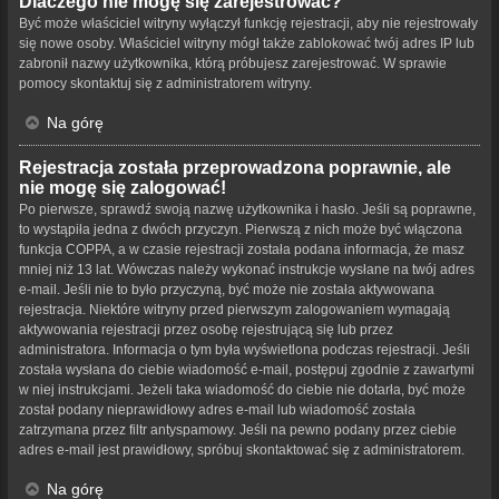
Dlaczego nie mogę się zarejestrować?
Być może właściciel witryny wyłączył funkcję rejestracji, aby nie rejestrowały
się nowe osoby. Właściciel witryny mógł także zablokować twój adres IP lub
zabronił nazwy użytkownika, którą próbujesz zarejestrować. W sprawie
pomocy skontaktuj się z administratorem witryny.
Na górę
Rejestracja została przeprowadzona poprawnie, ale
nie mogę się zalogować!
Po pierwsze, sprawdź swoją nazwę użytkownika i hasło. Jeśli są poprawne,
to wystąpiła jedna z dwóch przyczyn. Pierwszą z nich może być włączona
funkcja COPPA, a w czasie rejestracji została podana informacja, że masz
mniej niż 13 lat. Wówczas należy wykonać instrukcje wysłane na twój adres
e-mail. Jeśli nie to było przyczyną, być może nie została aktywowana
rejestracja. Niektóre witryny przed pierwszym zalogowaniem wymagają
aktywowania rejestracji przez osobę rejestrującą się lub przez
administratora. Informacja o tym była wyświetlona podczas rejestracji. Jeśli
została wysłana do ciebie wiadomość e-mail, postępuj zgodnie z zawartymi
w niej instrukcjami. Jeżeli taka wiadomość do ciebie nie dotarła, być może
został podany nieprawidłowy adres e-mail lub wiadomość została
zatrzymana przez filtr antyspamowy. Jeśli na pewno podany przez ciebie
adres e-mail jest prawidłowy, spróbuj skontaktować się z administratorem.
Na górę