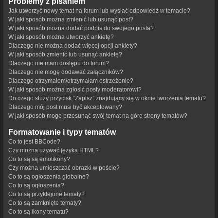
Problemy z pisaniem
Jak utworzyć nowy temat na forum lub wysłać odpowiedź w temacie?
W jaki sposób można zmienić lub usunąć post?
W jaki sposób można dodać podpis do swojego posta?
W jaki sposób można utworzyć ankietę?
Dlaczego nie można dodać więcej opcji ankiety?
W jaki sposób zmienić lub usunąć ankietę?
Dlaczego nie mam dostępu do forum?
Dlaczego nie mogę dodawać załączników?
Dlaczego otrzymałem/otrzymałam ostrzeżenie?
W jaki sposób można zgłosić posty moderatorowi?
Do czego służy przycisk “Zapisz” znajdujący się w oknie tworzenia tematu?
Dlaczego mój post musi być akceptowany?
W jaki sposób mogę przesunąć swój temat na górę strony tematów?
Formatowanie i typy tematów
Co to jest BBCode?
Czy można używać języka HTML?
Co to są są emotikony?
Czy można umieszczać obrazki w poście?
Co to są ogłoszenia globalne?
Co to są ogłoszenia?
Co to są przyklejone tematy?
Co to są zamknięte tematy?
Co to są ikony tematu?