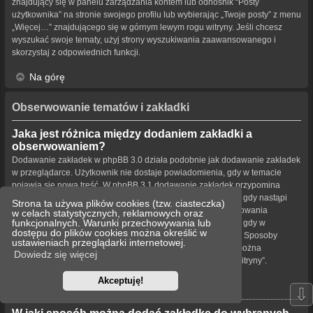
znajdujący się w panelu zarządzania kontem lub odnośnik “Posty
użytkownika” na stronie swojego profilu lub wybierając „Twoje posty” z menu
„Więcej…” znajdującego się w górnym lewym rogu witryny. Jeśli chcesz
wyszukać swoje tematy, użyj strony wyszukiwania zaawansowanego i
skorzystaj z odpowiednich funkcji.
Na górę
Obserwowanie tematów i zakładki
Jaka jest różnica między dodaniem zakładki a
obserwowaniem?
Dodawanie zakładek w phpBB 3.0 działa podobnie jak dodawanie zakładek
w przeglądarce. Użytkownik nie dostaje powiadomienia, gdy w temacie
pojawia się nowa treść. W phpBB 3.1 dodawanie zakładek przypomina
obserwowanie tematu. Użytkownik może być powiadamiany, gdy nastąpi
Strona ta używa plików cookies (tzw. ciasteczka)
aktualizacja tematu oznaczonego zakładką. Funkcja obserwowania
w celach statystycznych, reklamowych oraz
funkcjonalnych. Warunki przechowywania lub
powiadamia użytkownika – w wybrany przez niego sposób – gdy w
dostępu do plików cookies można określić w
obserwowanym temacie bądź forum pojawiła się nowa treść. Sposoby
ustawieniach przeglądarki internetowej.
powiadamiania dla zakładek i obserwowanych elementów można
Dowiedz się więcej
konfigurować w panelu użytkownika na karcie „Ustawienia witryny”.
Akceptuję!
Na górę
⇩