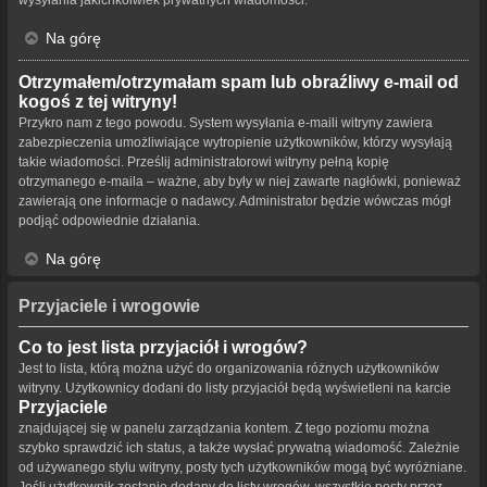
Na górę
Otrzymałem/otrzymałam spam lub obraźliwy e-mail od
kogoś z tej witryny!
Przykro nam z tego powodu. System wysyłania e-maili witryny zawiera
zabezpieczenia umożliwiające wytropienie użytkowników, którzy wysyłają
takie wiadomości. Prześlij administratorowi witryny pełną kopię
otrzymanego e-maila – ważne, aby były w niej zawarte nagłówki, ponieważ
zawierają one informacje o nadawcy. Administrator będzie wówczas mógł
podjąć odpowiednie działania.
Na górę
Przyjaciele i wrogowie
Co to jest lista przyjaciół i wrogów?
Jest to lista, którą można użyć do organizowania różnych użytkowników
witryny. Użytkownicy dodani do listy przyjaciół będą wyświetleni na karcie
Przyjaciele
znajdującej się w panelu zarządzania kontem. Z tego poziomu można
szybko sprawdzić ich status, a także wysłać prywatną wiadomość. Zależnie
od używanego stylu witryny, posty tych użytkowników mogą być wyróżniane.
Jeśli użytkownik zostanie dodany do listy wrogów, wszystkie posty przez