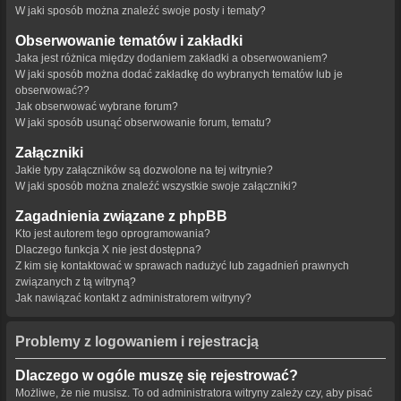
W jaki sposób można znaleźć swoje posty i tematy?
Obserwowanie tematów i zakładki
Jaka jest różnica między dodaniem zakładki a obserwowaniem?
W jaki sposób można dodać zakładkę do wybranych tematów lub je
obserwować??
Jak obserwować wybrane forum?
W jaki sposób usunąć obserwowanie forum, tematu?
Załączniki
Jakie typy załączników są dozwolone na tej witrynie?
W jaki sposób można znaleźć wszystkie swoje załączniki?
Zagadnienia związane z phpBB
Kto jest autorem tego oprogramowania?
Dlaczego funkcja X nie jest dostępna?
Z kim się kontaktować w sprawach nadużyć lub zagadnień prawnych
związanych z tą witryną?
Jak nawiązać kontakt z administratorem witryny?
Problemy z logowaniem i rejestracją
Dlaczego w ogóle muszę się rejestrować?
Możliwe, że nie musisz. To od administratora witryny zależy czy, aby pisać