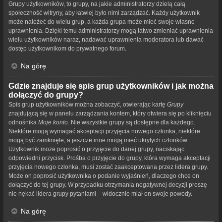
Grupy użytkowników, to grupy, na jakie administratorzy dzielą całą
społeczność witryny, aby łatwiej było nimi zarządzać. Każdy użytkownik
może należeć do wielu grup, a każda grupa może mieć swoje własne
uprawnienia. Dzięki temu administratorzy mogą łatwo zmieniać uprawnienia
wielu użytkowników naraz, nadawać uprawnienia moderatora lub dawać
dostęp użytkownikom do prywatnego forum.
Na górę
Gdzie znajduje się spis grup użytkowników i jak można
dołączyć do grupy?
Spis grup użytkowników można zobaczyć, otwierając kartę
Grupy
znajdującą się w panelu zarządzania kontem, który otwiera się po kliknięciu
odnośnika
Moje konto
. Nie wszystkie grupy są dostępne dla każdego.
Niektóre mogą wymagać akceptacji przyjęcia nowego członka, niektóre
mogą być zamknięte, a jeszcze inne mogą mieć ukrytych członków.
Użytkownik może poprosić o przyjęcie do danej grupy, naciskając
odpowiedni przycisk. Prośba o przyjęcie do grupy, która wymaga akceptacji
przyjęcia nowego członka, musi zostać zaakceptowana przez lidera grupy.
Może on poprosić użytkownika o podanie wyjaśnień, dlaczego chce on
dołączyć do tej grupy. W przypadku otrzymania negatywnej decyzji proszę
nie nękać lidera grupy pytaniami – widocznie miał on swoje powody.
Na górę