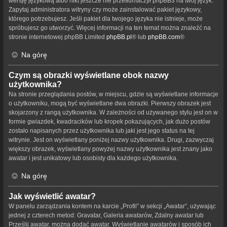
wersję językową albo nikt jeszcze nie przetłumaczył phpBB3 na twój język.
Zapytaj administratora witryny czy może zainstalować pakiet językowy,
którego potrzebujesz. Jeśli pakiet dla twojego języka nie istnieje, może
spróbujesz go utworzyć. Więcej informacji na ten temat można znaleźć na
stronie internetowej phpBB Limited
phpBB.pl
® lub
phpBB.com
®
Na górę
Czym są obrazki wyświetlane obok nazwy
użytkownika?
Na stronie przeglądania postów, w miejscu, gdzie są wyświetlane informacje
o użytkowniku, mogą być wyświetlane dwa obrazki. Pierwszy obrazek jest
skojarzony z rangą użytkownika. W zależności od używanego stylu jest on w
formie gwiazdek, kwadracików lub kropek pokazujących, jak dużo postów
zostało napisanych przez użytkownika lub jaki jest jego status na tej
witrynie. Jest on wyświetlany poniżej nazwy użytkownika. Drugi, zazwyczaj
większy obrazek, wyświetlany powyżej nazwy użytkownika jest znany jako
awatar i jest unikatowy lub osobisty dla każdego użytkownika.
Na górę
Jak wyświetlić awatar?
W panelu zarządzania kontem na karcie „Profil” w sekcji „Awatar”, używając
jednej z czterech metod: Gravatar, Galeria awatarów, Zdalny awatar lub
Prześlij awatar, można dodać awatar. Wyświetlanie awatarów i sposób ich