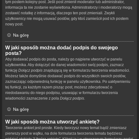
tym postem kolejny post. Jeśli post zmienił moderator lub administrator,
informacja ta nie zostanie wyświetlona. Administratorzy i moderatorzy mogą
zostawić notatkę z informacją, dlaczego ten post zmieniali. Zwykli
użytkownicy nie mogą usuwać postów, gdy ktoś zamieścił pod ich postem
nowy post.
Na górę
W jaki sposób można dodać podpis do swojego
posta?
Aby dodawać podpis do posta, należy go najpierw utworzyć w panelu
użytkownika. Aby dołączyć do danej wiadomości swój podpis, zaznacz
funkcję
Dołącz podpis
znajdującą się w formularzu tworzenia wiadomości.
Możesz także domyślnie dodawać podpis do wszystkich swoich postów,
zaznaczając odpowiednią funkcję w panelu użytkownika. Po uaktywnieniu
tej funkcji, za każdym razem pisząc post, możesz zdecydować o
niedodawaniu do niego podpisu, usuwając w formularzu tworzenia
wiadomości zaznaczenie z pola
Dołącz podpis
.
Na górę
W jaki sposób można utworzyć ankietę?
Tworzenie ankiet jest proste. Kiedy tworzysz nowy temat bądź zmieniasz
pierwszy post w wątku, na dole formularza tworzenia tematu będziesz
widzieć etykietę “Utwórz ankietę”. Kliknij ją i w otworzonym formularzu podaj