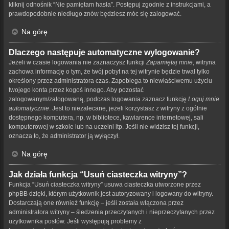
kliknij odnośnik “Nie pamiętam hasła”. Postępuj zgodnie z instrukcjami, a
prawdopodobnie niedługo znów będziesz móc się zalogować.
Na górę
Dlaczego następuje automatyczne wylogowanie?
Jeżeli w czasie logowania nie zaznaczysz funkcji
Zapamiętaj mnie
, witryna
zachowa informację o tym, że twój pobyt na tej witrynie będzie trwał tylko
określony przez administratora czas. Zapobiega to niewłaściwemu użyciu
twojego konta przez kogoś innego. Aby pozostać
zalogowanym/zalogowaną, podczas logowania zaznacz funkcję
Loguj mnie
automatycznie
. Jest to niezalecane, jeżeli korzystasz z witryny z ogólnie
dostępnego komputera, np. w bibliotece, kawiarence internetowej, sali
komputerowej w szkole lub na uczelni itp. Jeśli nie widzisz tej funkcji,
oznacza to, że administrator ją wyłączył.
Na górę
Jak działa funkcja “Usuń ciasteczka witryny”?
Funkcja “Usuń ciasteczka witryny” usuwa ciasteczka utworzone przez
phpBB dzięki, którym użytkownik jest autoryzowany i logowany do witryny.
Dostarczają one również funkcję – jeśli została włączona przez
administratora witryny – śledzenia przeczytanych i nieprzeczytanych przez
użytkownika postów. Jeśli występują problemy z