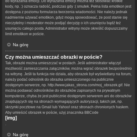
do wyrażania emocji. Do wyrażania emocji można też stosować krótkie
kody, np. :) oznacza radość, podczas gdy :( smutek. Pełna lista emotikon jest
dostępna z poziomu formularza tworzenia wiadomości. Nie należy jednak
nadmiernie używać emotikon, gdyż mogą spowodować, że post stanie się
nieczytelny i moderator może podjąć decyzję o ich usunięciu bądź też
usunięciu całego posta. Administrator witryny może określić dopuszczalny
limit emotikon w poście.
Na górę
Czy można umieszczać obrazki w poście?
Tak, obrazki można umieszczać w postach. Jeśli administrator włączył
możliwość zamieszczania załączników, można wgrać obrazek bezpośrednio
na witrynę. Jeśli ta funkcja nie działa, aby obrazek był wyświetlany na forum,
należy podać odnośnik do obrazka umieszczonego na publicznie
dostępnym serwerze, np. http://www.jakas_strona.com/moj_obrazek.gif. Nie
można podawać odnośników do obrazków zapisanych na prywatnym
komputerze, chyba że jest publicznie dostępnym serwerem ani do obrazków
znajdujących się na stronach wymagających autoryzacji, takich jak, np.
skrzynki pocztowe na Gmail lub Yahoo! oraz stronach chronionych hasłem.
Aby umieścić obrazek w poście, użyj znacznika BBCode
[img]
.
Na górę