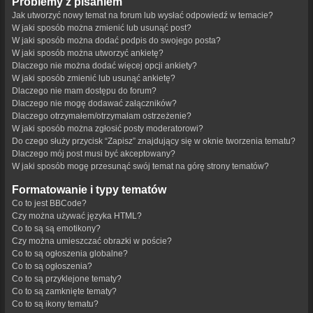
Problemy z pisaniem
Jak utworzyć nowy temat na forum lub wysłać odpowiedź w temacie?
W jaki sposób można zmienić lub usunąć post?
W jaki sposób można dodać podpis do swojego posta?
W jaki sposób można utworzyć ankietę?
Dlaczego nie można dodać więcej opcji ankiety?
W jaki sposób zmienić lub usunąć ankietę?
Dlaczego nie mam dostępu do forum?
Dlaczego nie mogę dodawać załączników?
Dlaczego otrzymałem/otrzymałam ostrzeżenie?
W jaki sposób można zgłosić posty moderatorowi?
Do czego służy przycisk “Zapisz” znajdujący się w oknie tworzenia tematu?
Dlaczego mój post musi być akceptowany?
W jaki sposób mogę przesunąć swój temat na górę strony tematów?
Formatowanie i typy tematów
Co to jest BBCode?
Czy można używać języka HTML?
Co to są są emotikony?
Czy można umieszczać obrazki w poście?
Co to są ogłoszenia globalne?
Co to są ogłoszenia?
Co to są przyklejone tematy?
Co to są zamknięte tematy?
Co to są ikony tematu?