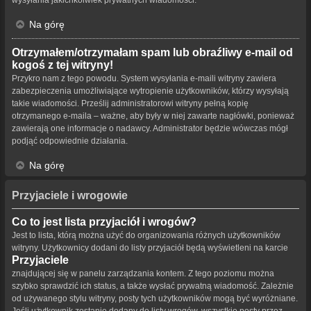
Na górę
Otrzymałem/otrzymałam spam lub obraźliwy e-mail od
kogoś z tej witryny!
Przykro nam z tego powodu. System wysyłania e-maili witryny zawiera
zabezpieczenia umożliwiające wytropienie użytkowników, którzy wysyłają
takie wiadomości. Prześlij administratorowi witryny pełną kopię
otrzymanego e-maila – ważne, aby były w niej zawarte nagłówki, ponieważ
zawierają one informacje o nadawcy. Administrator będzie wówczas mógł
podjąć odpowiednie działania.
Na górę
Przyjaciele i wrogowie
Co to jest lista przyjaciół i wrogów?
Jest to lista, którą można użyć do organizowania różnych użytkowników
witryny. Użytkownicy dodani do listy przyjaciół będą wyświetleni na karcie
Przyjaciele
znajdującej się w panelu zarządzania kontem. Z tego poziomu można
szybko sprawdzić ich status, a także wysłać prywatną wiadomość. Zależnie
od używanego stylu witryny, posty tych użytkowników mogą być wyróżniane.
Jeśli użytkownik zostanie dodany do listy wrogów, wszystkie posty przez