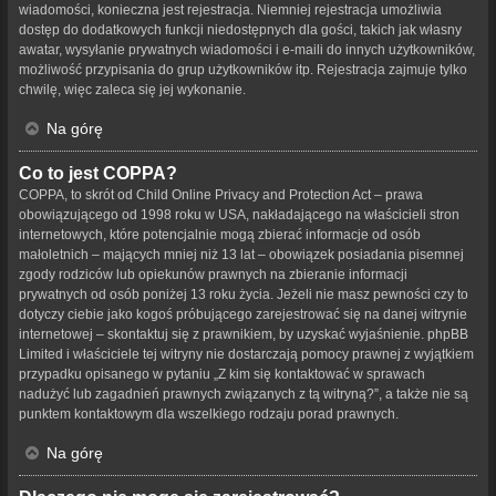
wiadomości, konieczna jest rejestracja. Niemniej rejestracja umożliwia
dostęp do dodatkowych funkcji niedostępnych dla gości, takich jak własny
awatar, wysyłanie prywatnych wiadomości i e-maili do innych użytkowników,
możliwość przypisania do grup użytkowników itp. Rejestracja zajmuje tylko
chwilę, więc zaleca się jej wykonanie.
Na górę
Co to jest COPPA?
COPPA, to skrót od Child Online Privacy and Protection Act – prawa
obowiązującego od 1998 roku w USA, nakładającego na właścicieli stron
internetowych, które potencjalnie mogą zbierać informacje od osób
małoletnich – mających mniej niż 13 lat – obowiązek posiadania pisemnej
zgody rodziców lub opiekunów prawnych na zbieranie informacji
prywatnych od osób poniżej 13 roku życia. Jeżeli nie masz pewności czy to
dotyczy ciebie jako kogoś próbującego zarejestrować się na danej witrynie
internetowej – skontaktuj się z prawnikiem, by uzyskać wyjaśnienie. phpBB
Limited i właściciele tej witryny nie dostarczają pomocy prawnej z wyjątkiem
przypadku opisanego w pytaniu „Z kim się kontaktować w sprawach
nadużyć lub zagadnień prawnych związanych z tą witryną?”, a także nie są
punktem kontaktowym dla wszelkiego rodzaju porad prawnych.
Na górę