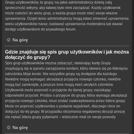
Grupy użytkowników, to grupy, na jakie administratorzy dzielą całą
społeczność witryny, aby łatwiej było nimi zarządzać. Każdy użytkownik
może należeć do wielu grup, a każda grupa może mieć swoje własne
uprawnienia. Dzięki temu administratorzy mogą łatwo zmieniać uprawnienia
wielu użytkowników naraz, nadawać uprawnienia moderatora lub dawać
dostęp użytkownikom do prywatnego forum.
Na górę
Gdzie znajduje się spis grup użytkowników i jak można
dołączyć do grupy?
Spis grup użytkowników można zobaczyć, otwierając kartę
Grupy
znajdującą się w panelu zarządzania kontem, który otwiera się po kliknięciu
odnośnika
Moje konto
. Nie wszystkie grupy są dostępne dla każdego.
Niektóre mogą wymagać akceptacji przyjęcia nowego członka, niektóre
mogą być zamknięte, a jeszcze inne mogą mieć ukrytych członków.
Użytkownik może poprosić o przyjęcie do danej grupy, naciskając
odpowiedni przycisk. Prośba o przyjęcie do grupy, która wymaga akceptacji
przyjęcia nowego członka, musi zostać zaakceptowana przez lidera grupy.
Może on poprosić użytkownika o podanie wyjaśnień, dlaczego chce on
dołączyć do tej grupy. W przypadku otrzymania negatywnej decyzji proszę
nie nękać lidera grupy pytaniami – widocznie miał on swoje powody.
Na górę