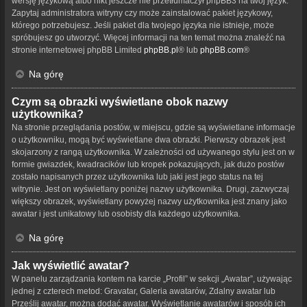
wersję językową albo nikt jeszcze nie przetłumaczył phpBB3 na twój język.
Zapytaj administratora witryny czy może zainstalować pakiet językowy,
którego potrzebujesz. Jeśli pakiet dla twojego języka nie istnieje, może
spróbujesz go utworzyć. Więcej informacji na ten temat można znaleźć na
stronie internetowej phpBB Limited
phpBB.pl
® lub
phpBB.com
®
Na górę
Czym są obrazki wyświetlane obok nazwy
użytkownika?
Na stronie przeglądania postów, w miejscu, gdzie są wyświetlane informacje
o użytkowniku, mogą być wyświetlane dwa obrazki. Pierwszy obrazek jest
skojarzony z rangą użytkownika. W zależności od używanego stylu jest on w
formie gwiazdek, kwadracików lub kropek pokazujących, jak dużo postów
zostało napisanych przez użytkownika lub jaki jest jego status na tej
witrynie. Jest on wyświetlany poniżej nazwy użytkownika. Drugi, zazwyczaj
większy obrazek, wyświetlany powyżej nazwy użytkownika jest znany jako
awatar i jest unikatowy lub osobisty dla każdego użytkownika.
Na górę
Jak wyświetlić awatar?
W panelu zarządzania kontem na karcie „Profil” w sekcji „Awatar”, używając
jednej z czterech metod: Gravatar, Galeria awatarów, Zdalny awatar lub
Prześlij awatar, można dodać awatar. Wyświetlanie awatarów i sposób ich