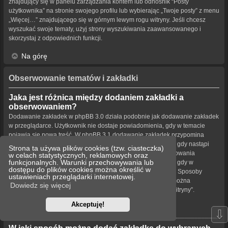
znajdujący się w panelu zarządzania kontem lub odnośnik “Posty
użytkownika” na stronie swojego profilu lub wybierając „Twoje posty” z menu
„Więcej…” znajdującego się w górnym lewym rogu witryny. Jeśli chcesz
wyszukać swoje tematy, użyj strony wyszukiwania zaawansowanego i
skorzystaj z odpowiednich funkcji.
Na górę
Obserwowanie tematów i zakładki
Jaka jest różnica między dodaniem zakładki a
obserwowaniem?
Dodawanie zakładek w phpBB 3.0 działa podobnie jak dodawanie zakładek
w przeglądarce. Użytkownik nie dostaje powiadomienia, gdy w temacie
pojawia się nowa treść. W phpBB 3.1 dodawanie zakładek przypomina
obserwowanie tematu. Użytkownik może być powiadamiany, gdy nastąpi
Strona ta używa plików cookies (tzw. ciasteczka)
aktualizacja tematu oznaczonego zakładką. Funkcja obserwowania
w celach statystycznych, reklamowych oraz
funkcjonalnych. Warunki przechowywania lub
powiadamia użytkownika – w wybrany przez niego sposób – gdy w
dostępu do plików cookies można określić w
obserwowanym temacie bądź forum pojawiła się nowa treść. Sposoby
ustawieniach przeglądarki internetowej.
powiadamiania dla zakładek i obserwowanych elementów można
Dowiedz się więcej
konfigurować w panelu użytkownika na karcie „Ustawienia witryny”.
Akceptuję!
Na górę
⇩