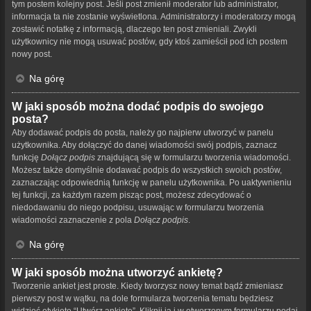
tym postem kolejny post. Jeśli post zmienił moderator lub administrator,
informacja ta nie zostanie wyświetlona. Administratorzy i moderatorzy mogą
zostawić notatkę z informacją, dlaczego ten post zmieniali. Zwykli
użytkownicy nie mogą usuwać postów, gdy ktoś zamieścił pod ich postem
nowy post.
Na górę
W jaki sposób można dodać podpis do swojego
posta?
Aby dodawać podpis do posta, należy go najpierw utworzyć w panelu
użytkownika. Aby dołączyć do danej wiadomości swój podpis, zaznacz
funkcję
Dołącz podpis
znajdującą się w formularzu tworzenia wiadomości.
Możesz także domyślnie dodawać podpis do wszystkich swoich postów,
zaznaczając odpowiednią funkcję w panelu użytkownika. Po uaktywnieniu
tej funkcji, za każdym razem pisząc post, możesz zdecydować o
niedodawaniu do niego podpisu, usuwając w formularzu tworzenia
wiadomości zaznaczenie z pola
Dołącz podpis
.
Na górę
W jaki sposób można utworzyć ankietę?
Tworzenie ankiet jest proste. Kiedy tworzysz nowy temat bądź zmieniasz
pierwszy post w wątku, na dole formularza tworzenia tematu będziesz
widzieć etykietę “Utwórz ankietę”. Kliknij ją i w otworzonym formularzu podaj