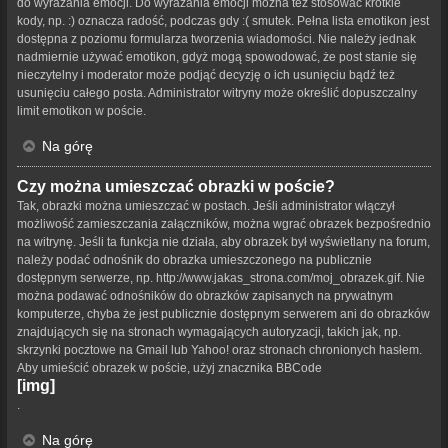
do wyrażania emocji. Do wyrażania emocji można też stosować krótkie
kody, np. :) oznacza radość, podczas gdy :( smutek. Pełna lista emotikon jest
dostępna z poziomu formularza tworzenia wiadomości. Nie należy jednak
nadmiernie używać emotikon, gdyż mogą spowodować, że post stanie się
nieczytelny i moderator może podjąć decyzję o ich usunięciu bądź też
usunięciu całego posta. Administrator witryny może określić dopuszczalny
limit emotikon w poście.
Na górę
Czy można umieszczać obrazki w poście?
Tak, obrazki można umieszczać w postach. Jeśli administrator włączył
możliwość zamieszczania załączników, można wgrać obrazek bezpośrednio
na witrynę. Jeśli ta funkcja nie działa, aby obrazek był wyświetlany na forum,
należy podać odnośnik do obrazka umieszczonego na publicznie
dostępnym serwerze, np. http://www.jakas_strona.com/moj_obrazek.gif. Nie
można podawać odnośników do obrazków zapisanych na prywatnym
komputerze, chyba że jest publicznie dostępnym serwerem ani do obrazków
znajdujących się na stronach wymagających autoryzacji, takich jak, np.
skrzynki pocztowe na Gmail lub Yahoo! oraz stronach chronionych hasłem.
Aby umieścić obrazek w poście, użyj znacznika BBCode
[img]
.
Na górę