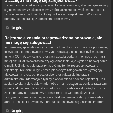
Dlaczego nie mogę się zarejestrować?
Być może właściciel witryny wyłączył funkcję rejestracji, aby nie rejestrowały
się nowe osoby. Właściciel witryny mógł także zablokować twój adres IP lub
zabronił nazwy użytkownika, którą próbujesz zarejestrować. W sprawie
pomocy skontaktuj się z administratorem witryny.
Na górę
Rejestracja została przeprowadzona poprawnie, ale
nie mogę się zalogować!
Po pierwsze, sprawdź swoją nazwę użytkownika i hasło. Jeśli są poprawne,
to wystąpiła jedna z dwóch przyczyn. Pierwszą z nich może być włączona
funkcja COPPA, a w czasie rejestracji została podana informacja, że masz
mniej niż 13 lat. Wówczas należy wykonać instrukcje wysłane na twój adres
e-mail. Jeśli nie to było przyczyną, być może nie została aktywowana
rejestracja. Niektóre witryny przed pierwszym zalogowaniem wymagają
aktywowania rejestracji przez osobę rejestrującą się lub przez
administratora. Informacja o tym była wyświetlona podczas rejestracji. Jeśli
została wysłana do ciebie wiadomość e-mail, postępuj zgodnie z zawartymi
w niej instrukcjami. Jeżeli taka wiadomość do ciebie nie dotarła, być może
został podany nieprawidłowy adres e-mail lub wiadomość została
zatrzymana przez filtr antyspamowy. Jeśli na pewno podany przez ciebie
adres e-mail jest prawidłowy, spróbuj skontaktować się z administratorem.
Na górę