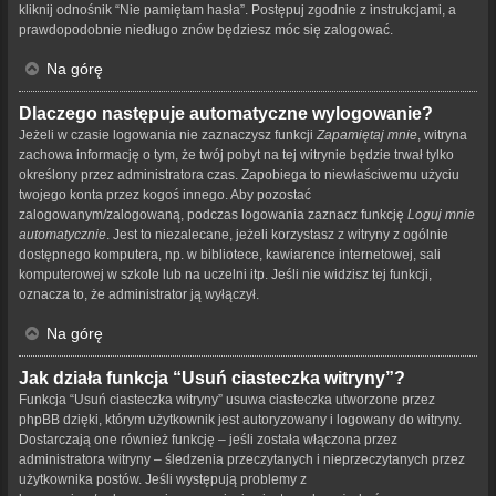
kliknij odnośnik “Nie pamiętam hasła”. Postępuj zgodnie z instrukcjami, a
prawdopodobnie niedługo znów będziesz móc się zalogować.
Na górę
Dlaczego następuje automatyczne wylogowanie?
Jeżeli w czasie logowania nie zaznaczysz funkcji
Zapamiętaj mnie
, witryna
zachowa informację o tym, że twój pobyt na tej witrynie będzie trwał tylko
określony przez administratora czas. Zapobiega to niewłaściwemu użyciu
twojego konta przez kogoś innego. Aby pozostać
zalogowanym/zalogowaną, podczas logowania zaznacz funkcję
Loguj mnie
automatycznie
. Jest to niezalecane, jeżeli korzystasz z witryny z ogólnie
dostępnego komputera, np. w bibliotece, kawiarence internetowej, sali
komputerowej w szkole lub na uczelni itp. Jeśli nie widzisz tej funkcji,
oznacza to, że administrator ją wyłączył.
Na górę
Jak działa funkcja “Usuń ciasteczka witryny”?
Funkcja “Usuń ciasteczka witryny” usuwa ciasteczka utworzone przez
phpBB dzięki, którym użytkownik jest autoryzowany i logowany do witryny.
Dostarczają one również funkcję – jeśli została włączona przez
administratora witryny – śledzenia przeczytanych i nieprzeczytanych przez
użytkownika postów. Jeśli występują problemy z