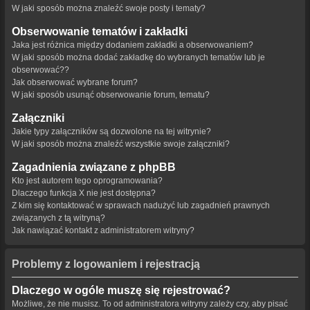
W jaki sposób można znaleźć swoje posty i tematy?
Obserwowanie tematów i zakładki
Jaka jest różnica między dodaniem zakładki a obserwowaniem?
W jaki sposób można dodać zakładkę do wybranych tematów lub je
obserwować??
Jak obserwować wybrane forum?
W jaki sposób usunąć obserwowanie forum, tematu?
Załączniki
Jakie typy załączników są dozwolone na tej witrynie?
W jaki sposób można znaleźć wszystkie swoje załączniki?
Zagadnienia związane z phpBB
Kto jest autorem tego oprogramowania?
Dlaczego funkcja X nie jest dostępna?
Z kim się kontaktować w sprawach nadużyć lub zagadnień prawnych
związanych z tą witryną?
Jak nawiązać kontakt z administratorem witryny?
Problemy z logowaniem i rejestracją
Dlaczego w ogóle muszę się rejestrować?
Możliwe, że nie musisz. To od administratora witryny zależy czy, aby pisać