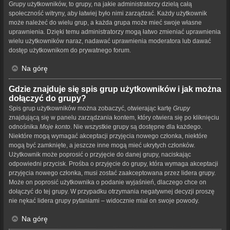
Grupy użytkowników, to grupy, na jakie administratorzy dzielą całą
społeczność witryny, aby łatwiej było nimi zarządzać. Każdy użytkownik
może należeć do wielu grup, a każda grupa może mieć swoje własne
uprawnienia. Dzięki temu administratorzy mogą łatwo zmieniać uprawnienia
wielu użytkowników naraz, nadawać uprawnienia moderatora lub dawać
dostęp użytkownikom do prywatnego forum.
Na górę
Gdzie znajduje się spis grup użytkowników i jak można
dołączyć do grupy?
Spis grup użytkowników można zobaczyć, otwierając kartę
Grupy
znajdującą się w panelu zarządzania kontem, który otwiera się po kliknięciu
odnośnika
Moje konto
. Nie wszystkie grupy są dostępne dla każdego.
Niektóre mogą wymagać akceptacji przyjęcia nowego członka, niektóre
mogą być zamknięte, a jeszcze inne mogą mieć ukrytych członków.
Użytkownik może poprosić o przyjęcie do danej grupy, naciskając
odpowiedni przycisk. Prośba o przyjęcie do grupy, która wymaga akceptacji
przyjęcia nowego członka, musi zostać zaakceptowana przez lidera grupy.
Może on poprosić użytkownika o podanie wyjaśnień, dlaczego chce on
dołączyć do tej grupy. W przypadku otrzymania negatywnej decyzji proszę
nie nękać lidera grupy pytaniami – widocznie miał on swoje powody.
Na górę