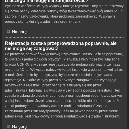
Dlaczego nie mogę się zarejestrować?
Być może właściciel witryny wyłączył funkcję rejestracji, aby nie rejestrowały
się nowe osoby. Właściciel witryny mógł także zablokować twój adres IP lub
zabronił nazwy użytkownika, którą próbujesz zarejestrować. W sprawie
pomocy skontaktuj się z administratorem witryny.
Na górę
Rejestracja została przeprowadzona poprawnie, ale
nie mogę się zalogować!
Po pierwsze, sprawdź swoją nazwę użytkownika i hasło. Jeśli są poprawne,
to wystąpiła jedna z dwóch przyczyn. Pierwszą z nich może być włączona
funkcja COPPA, a w czasie rejestracji została podana informacja, że masz
mniej niż 13 lat. Wówczas należy wykonać instrukcje wysłane na twój adres
e-mail. Jeśli nie to było przyczyną, być może nie została aktywowana
rejestracja. Niektóre witryny przed pierwszym zalogowaniem wymagają
aktywowania rejestracji przez osobę rejestrującą się lub przez
administratora. Informacja o tym była wyświetlona podczas rejestracji. Jeśli
została wysłana do ciebie wiadomość e-mail, postępuj zgodnie z zawartymi
w niej instrukcjami. Jeżeli taka wiadomość do ciebie nie dotarła, być może
został podany nieprawidłowy adres e-mail lub wiadomość została
zatrzymana przez filtr antyspamowy. Jeśli na pewno podany przez ciebie
adres e-mail jest prawidłowy, spróbuj skontaktować się z administratorem.
Na górę