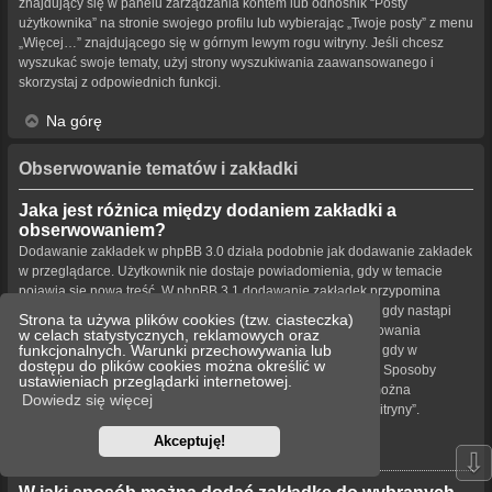
znajdujący się w panelu zarządzania kontem lub odnośnik “Posty
użytkownika” na stronie swojego profilu lub wybierając „Twoje posty” z menu
„Więcej…” znajdującego się w górnym lewym rogu witryny. Jeśli chcesz
wyszukać swoje tematy, użyj strony wyszukiwania zaawansowanego i
skorzystaj z odpowiednich funkcji.
Na górę
Obserwowanie tematów i zakładki
Jaka jest różnica między dodaniem zakładki a
obserwowaniem?
Dodawanie zakładek w phpBB 3.0 działa podobnie jak dodawanie zakładek
w przeglądarce. Użytkownik nie dostaje powiadomienia, gdy w temacie
pojawia się nowa treść. W phpBB 3.1 dodawanie zakładek przypomina
obserwowanie tematu. Użytkownik może być powiadamiany, gdy nastąpi
Strona ta używa plików cookies (tzw. ciasteczka)
aktualizacja tematu oznaczonego zakładką. Funkcja obserwowania
w celach statystycznych, reklamowych oraz
funkcjonalnych. Warunki przechowywania lub
powiadamia użytkownika – w wybrany przez niego sposób – gdy w
dostępu do plików cookies można określić w
obserwowanym temacie bądź forum pojawiła się nowa treść. Sposoby
ustawieniach przeglądarki internetowej.
powiadamiania dla zakładek i obserwowanych elementów można
Dowiedz się więcej
konfigurować w panelu użytkownika na karcie „Ustawienia witryny”.
Akceptuję!
Na górę
⇩