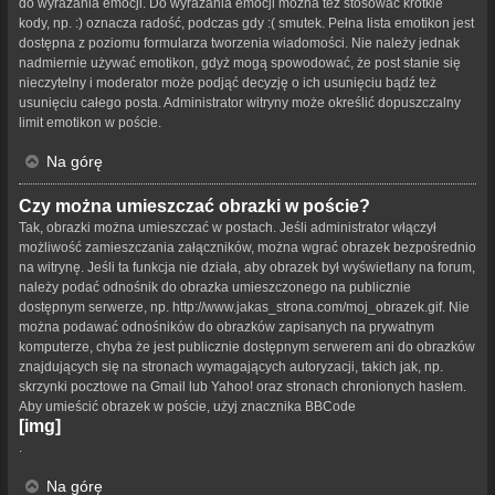
do wyrażania emocji. Do wyrażania emocji można też stosować krótkie
kody, np. :) oznacza radość, podczas gdy :( smutek. Pełna lista emotikon jest
dostępna z poziomu formularza tworzenia wiadomości. Nie należy jednak
nadmiernie używać emotikon, gdyż mogą spowodować, że post stanie się
nieczytelny i moderator może podjąć decyzję o ich usunięciu bądź też
usunięciu całego posta. Administrator witryny może określić dopuszczalny
limit emotikon w poście.
Na górę
Czy można umieszczać obrazki w poście?
Tak, obrazki można umieszczać w postach. Jeśli administrator włączył
możliwość zamieszczania załączników, można wgrać obrazek bezpośrednio
na witrynę. Jeśli ta funkcja nie działa, aby obrazek był wyświetlany na forum,
należy podać odnośnik do obrazka umieszczonego na publicznie
dostępnym serwerze, np. http://www.jakas_strona.com/moj_obrazek.gif. Nie
można podawać odnośników do obrazków zapisanych na prywatnym
komputerze, chyba że jest publicznie dostępnym serwerem ani do obrazków
znajdujących się na stronach wymagających autoryzacji, takich jak, np.
skrzynki pocztowe na Gmail lub Yahoo! oraz stronach chronionych hasłem.
Aby umieścić obrazek w poście, użyj znacznika BBCode
[img]
.
Na górę