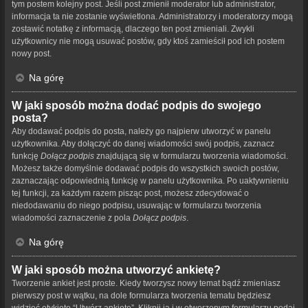
tym postem kolejny post. Jeśli post zmienił moderator lub administrator,
informacja ta nie zostanie wyświetlona. Administratorzy i moderatorzy mogą
zostawić notatkę z informacją, dlaczego ten post zmieniali. Zwykli
użytkownicy nie mogą usuwać postów, gdy ktoś zamieścił pod ich postem
nowy post.
Na górę
W jaki sposób można dodać podpis do swojego
posta?
Aby dodawać podpis do posta, należy go najpierw utworzyć w panelu
użytkownika. Aby dołączyć do danej wiadomości swój podpis, zaznacz
funkcję
Dołącz podpis
znajdującą się w formularzu tworzenia wiadomości.
Możesz także domyślnie dodawać podpis do wszystkich swoich postów,
zaznaczając odpowiednią funkcję w panelu użytkownika. Po uaktywnieniu
tej funkcji, za każdym razem pisząc post, możesz zdecydować o
niedodawaniu do niego podpisu, usuwając w formularzu tworzenia
wiadomości zaznaczenie z pola
Dołącz podpis
.
Na górę
W jaki sposób można utworzyć ankietę?
Tworzenie ankiet jest proste. Kiedy tworzysz nowy temat bądź zmieniasz
pierwszy post w wątku, na dole formularza tworzenia tematu będziesz
widzieć etykietę “Utwórz ankietę”. Kliknij ją i w otworzonym formularzu podaj