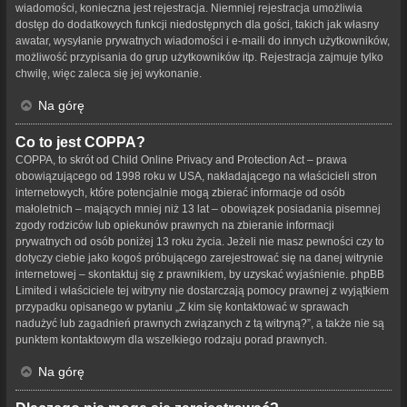
wiadomości, konieczna jest rejestracja. Niemniej rejestracja umożliwia
dostęp do dodatkowych funkcji niedostępnych dla gości, takich jak własny
awatar, wysyłanie prywatnych wiadomości i e-maili do innych użytkowników,
możliwość przypisania do grup użytkowników itp. Rejestracja zajmuje tylko
chwilę, więc zaleca się jej wykonanie.
Na górę
Co to jest COPPA?
COPPA, to skrót od Child Online Privacy and Protection Act – prawa
obowiązującego od 1998 roku w USA, nakładającego na właścicieli stron
internetowych, które potencjalnie mogą zbierać informacje od osób
małoletnich – mających mniej niż 13 lat – obowiązek posiadania pisemnej
zgody rodziców lub opiekunów prawnych na zbieranie informacji
prywatnych od osób poniżej 13 roku życia. Jeżeli nie masz pewności czy to
dotyczy ciebie jako kogoś próbującego zarejestrować się na danej witrynie
internetowej – skontaktuj się z prawnikiem, by uzyskać wyjaśnienie. phpBB
Limited i właściciele tej witryny nie dostarczają pomocy prawnej z wyjątkiem
przypadku opisanego w pytaniu „Z kim się kontaktować w sprawach
nadużyć lub zagadnień prawnych związanych z tą witryną?”, a także nie są
punktem kontaktowym dla wszelkiego rodzaju porad prawnych.
Na górę