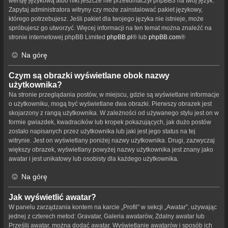
wersję językową albo nikt jeszcze nie przetłumaczył phpBB3 na twój język.
Zapytaj administratora witryny czy może zainstalować pakiet językowy,
którego potrzebujesz. Jeśli pakiet dla twojego języka nie istnieje, może
spróbujesz go utworzyć. Więcej informacji na ten temat można znaleźć na
stronie internetowej phpBB Limited
phpBB.pl
® lub
phpBB.com
®
Na górę
Czym są obrazki wyświetlane obok nazwy
użytkownika?
Na stronie przeglądania postów, w miejscu, gdzie są wyświetlane informacje
o użytkowniku, mogą być wyświetlane dwa obrazki. Pierwszy obrazek jest
skojarzony z rangą użytkownika. W zależności od używanego stylu jest on w
formie gwiazdek, kwadracików lub kropek pokazujących, jak dużo postów
zostało napisanych przez użytkownika lub jaki jest jego status na tej
witrynie. Jest on wyświetlany poniżej nazwy użytkownika. Drugi, zazwyczaj
większy obrazek, wyświetlany powyżej nazwy użytkownika jest znany jako
awatar i jest unikatowy lub osobisty dla każdego użytkownika.
Na górę
Jak wyświetlić awatar?
W panelu zarządzania kontem na karcie „Profil” w sekcji „Awatar”, używając
jednej z czterech metod: Gravatar, Galeria awatarów, Zdalny awatar lub
Prześlij awatar, można dodać awatar. Wyświetlanie awatarów i sposób ich