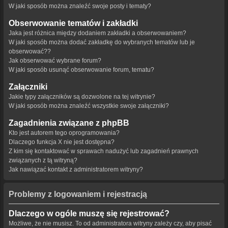
W jaki sposób można znaleźć swoje posty i tematy?
Obserwowanie tematów i zakładki
Jaka jest różnica między dodaniem zakładki a obserwowaniem?
W jaki sposób można dodać zakładkę do wybranych tematów lub je
obserwować??
Jak obserwować wybrane forum?
W jaki sposób usunąć obserwowanie forum, tematu?
Załączniki
Jakie typy załączników są dozwolone na tej witrynie?
W jaki sposób można znaleźć wszystkie swoje załączniki?
Zagadnienia związane z phpBB
Kto jest autorem tego oprogramowania?
Dlaczego funkcja X nie jest dostępna?
Z kim się kontaktować w sprawach nadużyć lub zagadnień prawnych
związanych z tą witryną?
Jak nawiązać kontakt z administratorem witryny?
Problemy z logowaniem i rejestracją
Dlaczego w ogóle muszę się rejestrować?
Możliwe, że nie musisz. To od administratora witryny zależy czy, aby pisać