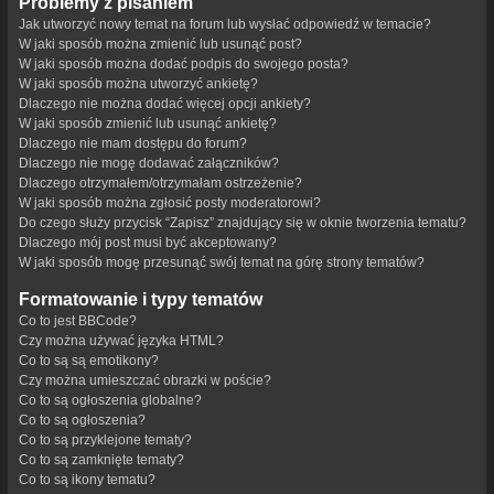
Problemy z pisaniem
Jak utworzyć nowy temat na forum lub wysłać odpowiedź w temacie?
W jaki sposób można zmienić lub usunąć post?
W jaki sposób można dodać podpis do swojego posta?
W jaki sposób można utworzyć ankietę?
Dlaczego nie można dodać więcej opcji ankiety?
W jaki sposób zmienić lub usunąć ankietę?
Dlaczego nie mam dostępu do forum?
Dlaczego nie mogę dodawać załączników?
Dlaczego otrzymałem/otrzymałam ostrzeżenie?
W jaki sposób można zgłosić posty moderatorowi?
Do czego służy przycisk “Zapisz” znajdujący się w oknie tworzenia tematu?
Dlaczego mój post musi być akceptowany?
W jaki sposób mogę przesunąć swój temat na górę strony tematów?
Formatowanie i typy tematów
Co to jest BBCode?
Czy można używać języka HTML?
Co to są są emotikony?
Czy można umieszczać obrazki w poście?
Co to są ogłoszenia globalne?
Co to są ogłoszenia?
Co to są przyklejone tematy?
Co to są zamknięte tematy?
Co to są ikony tematu?