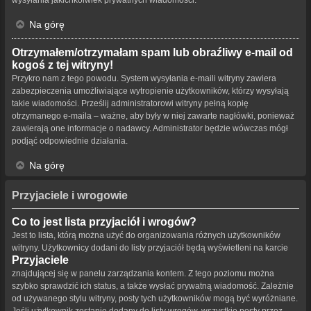
Na górę
Otrzymałem/otrzymałam spam lub obraźliwy e-mail od
kogoś z tej witryny!
Przykro nam z tego powodu. System wysyłania e-maili witryny zawiera
zabezpieczenia umożliwiające wytropienie użytkowników, którzy wysyłają
takie wiadomości. Prześlij administratorowi witryny pełną kopię
otrzymanego e-maila – ważne, aby były w niej zawarte nagłówki, ponieważ
zawierają one informacje o nadawcy. Administrator będzie wówczas mógł
podjąć odpowiednie działania.
Na górę
Przyjaciele i wrogowie
Co to jest lista przyjaciół i wrogów?
Jest to lista, którą można użyć do organizowania różnych użytkowników
witryny. Użytkownicy dodani do listy przyjaciół będą wyświetleni na karcie
Przyjaciele
znajdującej się w panelu zarządzania kontem. Z tego poziomu można
szybko sprawdzić ich status, a także wysłać prywatną wiadomość. Zależnie
od używanego stylu witryny, posty tych użytkowników mogą być wyróżniane.
Jeśli użytkownik zostanie dodany do listy wrogów, wszystkie posty przez