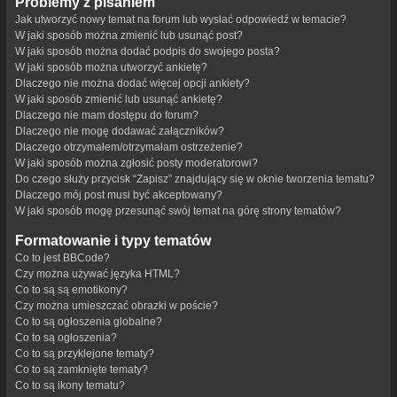
Problemy z pisaniem
Jak utworzyć nowy temat na forum lub wysłać odpowiedź w temacie?
W jaki sposób można zmienić lub usunąć post?
W jaki sposób można dodać podpis do swojego posta?
W jaki sposób można utworzyć ankietę?
Dlaczego nie można dodać więcej opcji ankiety?
W jaki sposób zmienić lub usunąć ankietę?
Dlaczego nie mam dostępu do forum?
Dlaczego nie mogę dodawać załączników?
Dlaczego otrzymałem/otrzymałam ostrzeżenie?
W jaki sposób można zgłosić posty moderatorowi?
Do czego służy przycisk “Zapisz” znajdujący się w oknie tworzenia tematu?
Dlaczego mój post musi być akceptowany?
W jaki sposób mogę przesunąć swój temat na górę strony tematów?
Formatowanie i typy tematów
Co to jest BBCode?
Czy można używać języka HTML?
Co to są są emotikony?
Czy można umieszczać obrazki w poście?
Co to są ogłoszenia globalne?
Co to są ogłoszenia?
Co to są przyklejone tematy?
Co to są zamknięte tematy?
Co to są ikony tematu?