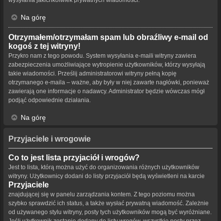
Na górę
Otrzymałem/otrzymałam spam lub obraźliwy e-mail od
kogoś z tej witryny!
Przykro nam z tego powodu. System wysyłania e-maili witryny zawiera
zabezpieczenia umożliwiające wytropienie użytkowników, którzy wysyłają
takie wiadomości. Prześlij administratorowi witryny pełną kopię
otrzymanego e-maila – ważne, aby były w niej zawarte nagłówki, ponieważ
zawierają one informacje o nadawcy. Administrator będzie wówczas mógł
podjąć odpowiednie działania.
Na górę
Przyjaciele i wrogowie
Co to jest lista przyjaciół i wrogów?
Jest to lista, którą można użyć do organizowania różnych użytkowników
witryny. Użytkownicy dodani do listy przyjaciół będą wyświetleni na karcie
Przyjaciele
znajdującej się w panelu zarządzania kontem. Z tego poziomu można
szybko sprawdzić ich status, a także wysłać prywatną wiadomość. Zależnie
od używanego stylu witryny, posty tych użytkowników mogą być wyróżniane.
Jeśli użytkownik zostanie dodany do listy wrogów, wszystkie posty przez