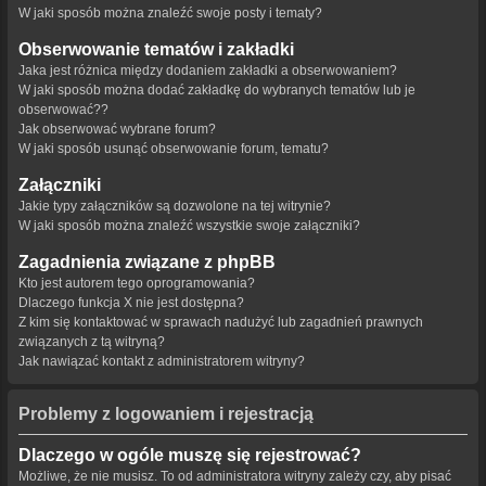
W jaki sposób można znaleźć swoje posty i tematy?
Obserwowanie tematów i zakładki
Jaka jest różnica między dodaniem zakładki a obserwowaniem?
W jaki sposób można dodać zakładkę do wybranych tematów lub je
obserwować??
Jak obserwować wybrane forum?
W jaki sposób usunąć obserwowanie forum, tematu?
Załączniki
Jakie typy załączników są dozwolone na tej witrynie?
W jaki sposób można znaleźć wszystkie swoje załączniki?
Zagadnienia związane z phpBB
Kto jest autorem tego oprogramowania?
Dlaczego funkcja X nie jest dostępna?
Z kim się kontaktować w sprawach nadużyć lub zagadnień prawnych
związanych z tą witryną?
Jak nawiązać kontakt z administratorem witryny?
Problemy z logowaniem i rejestracją
Dlaczego w ogóle muszę się rejestrować?
Możliwe, że nie musisz. To od administratora witryny zależy czy, aby pisać