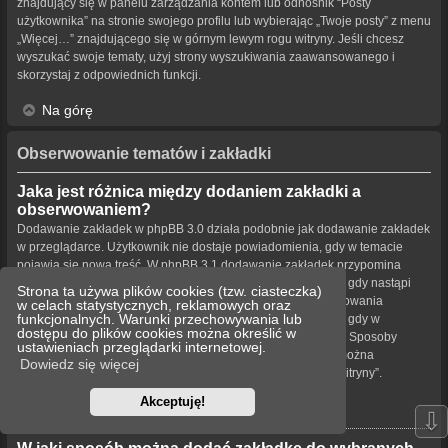
znajdujący się w panelu zarządzania kontem lub odnośnik “Posty
użytkownika” na stronie swojego profilu lub wybierając „Twoje posty” z menu
„Więcej…” znajdującego się w górnym lewym rogu witryny. Jeśli chcesz
wyszukać swoje tematy, użyj strony wyszukiwania zaawansowanego i
skorzystaj z odpowiednich funkcji.
Na górę
Obserwowanie tematów i zakładki
Jaka jest różnica między dodaniem zakładki a
obserwowaniem?
Dodawanie zakładek w phpBB 3.0 działa podobnie jak dodawanie zakładek
w przeglądarce. Użytkownik nie dostaje powiadomienia, gdy w temacie
pojawia się nowa treść. W phpBB 3.1 dodawanie zakładek przypomina
obserwowanie tematu. Użytkownik może być powiadamiany, gdy nastąpi
Strona ta używa plików cookies (tzw. ciasteczka)
aktualizacja tematu oznaczonego zakładką. Funkcja obserwowania
w celach statystycznych, reklamowych oraz
funkcjonalnych. Warunki przechowywania lub
powiadamia użytkownika – w wybrany przez niego sposób – gdy w
dostępu do plików cookies można określić w
obserwowanym temacie bądź forum pojawiła się nowa treść. Sposoby
ustawieniach przeglądarki internetowej.
powiadamiania dla zakładek i obserwowanych elementów można
Dowiedz się więcej
konfigurować w panelu użytkownika na karcie „Ustawienia witryny”.
Akceptuję!
Na górę
⇩