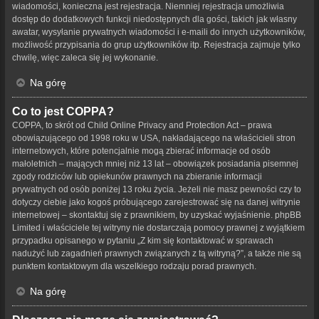
wiadomości, konieczna jest rejestracja. Niemniej rejestracja umożliwia
dostęp do dodatkowych funkcji niedostępnych dla gości, takich jak własny
awatar, wysyłanie prywatnych wiadomości i e-maili do innych użytkowników,
możliwość przypisania do grup użytkowników itp. Rejestracja zajmuje tylko
chwilę, więc zaleca się jej wykonanie.
Na górę
Co to jest COPPA?
COPPA, to skrót od Child Online Privacy and Protection Act – prawa
obowiązującego od 1998 roku w USA, nakładającego na właścicieli stron
internetowych, które potencjalnie mogą zbierać informacje od osób
małoletnich – mających mniej niż 13 lat – obowiązek posiadania pisemnej
zgody rodziców lub opiekunów prawnych na zbieranie informacji
prywatnych od osób poniżej 13 roku życia. Jeżeli nie masz pewności czy to
dotyczy ciebie jako kogoś próbującego zarejestrować się na danej witrynie
internetowej – skontaktuj się z prawnikiem, by uzyskać wyjaśnienie. phpBB
Limited i właściciele tej witryny nie dostarczają pomocy prawnej z wyjątkiem
przypadku opisanego w pytaniu „Z kim się kontaktować w sprawach
nadużyć lub zagadnień prawnych związanych z tą witryną?”, a także nie są
punktem kontaktowym dla wszelkiego rodzaju porad prawnych.
Na górę