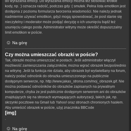
do wyrażania emocji. Do wyrażania emocji można też stosować krótkie
kody, np. :) oznacza radość, podczas gdy :( smutek. Pełna lista emotikon jest
dostępna z poziomu formularza tworzenia wiadomości. Nie należy jednak
nadmiernie używać emotikon, gdyż mogą spowodować, że post stanie się
nieczytelny i moderator może podjąć decyzję o ich usunięciu bądź też
usunięciu całego posta. Administrator witryny może określić dopuszczalny
limit emotikon w poście.
Na górę
Czy można umieszczać obrazki w poście?
Tak, obrazki można umieszczać w postach. Jeśli administrator włączył
możliwość zamieszczania załączników, można wgrać obrazek bezpośrednio
na witrynę. Jeśli ta funkcja nie działa, aby obrazek był wyświetlany na forum,
należy podać odnośnik do obrazka umieszczonego na publicznie
dostępnym serwerze, np. http://www.jakas_strona.com/moj_obrazek.gif. Nie
można podawać odnośników do obrazków zapisanych na prywatnym
komputerze, chyba że jest publicznie dostępnym serwerem ani do obrazków
znajdujących się na stronach wymagających autoryzacji, takich jak, np.
skrzynki pocztowe na Gmail lub Yahoo! oraz stronach chronionych hasłem.
Aby umieścić obrazek w poście, użyj znacznika BBCode
[img]
.
Na górę