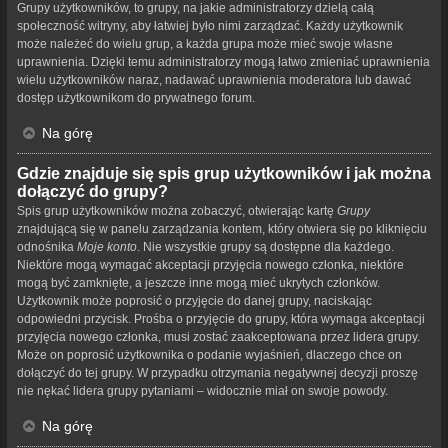
Grupy użytkowników, to grupy, na jakie administratorzy dzielą całą
społeczność witryny, aby łatwiej było nimi zarządzać. Każdy użytkownik
może należeć do wielu grup, a każda grupa może mieć swoje własne
uprawnienia. Dzięki temu administratorzy mogą łatwo zmieniać uprawnienia
wielu użytkowników naraz, nadawać uprawnienia moderatora lub dawać
dostęp użytkownikom do prywatnego forum.
Na górę
Gdzie znajduje się spis grup użytkowników i jak można
dołączyć do grupy?
Spis grup użytkowników można zobaczyć, otwierając kartę
Grupy
znajdującą się w panelu zarządzania kontem, który otwiera się po kliknięciu
odnośnika
Moje konto
. Nie wszystkie grupy są dostępne dla każdego.
Niektóre mogą wymagać akceptacji przyjęcia nowego członka, niektóre
mogą być zamknięte, a jeszcze inne mogą mieć ukrytych członków.
Użytkownik może poprosić o przyjęcie do danej grupy, naciskając
odpowiedni przycisk. Prośba o przyjęcie do grupy, która wymaga akceptacji
przyjęcia nowego członka, musi zostać zaakceptowana przez lidera grupy.
Może on poprosić użytkownika o podanie wyjaśnień, dlaczego chce on
dołączyć do tej grupy. W przypadku otrzymania negatywnej decyzji proszę
nie nękać lidera grupy pytaniami – widocznie miał on swoje powody.
Na górę