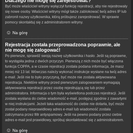
Dlaczego nie mogę się zarejestrować?
Być może właściciel witryny wyłączył funkcję rejestracji, aby nie rejestrowały
się nowe osoby. Właściciel witryny mógł także zablokować twój adres IP lub
zabronił nazwy użytkownika, którą próbujesz zarejestrować. W sprawie
pomocy skontaktuj się z administratorem witryny.
Na górę
Rejestracja została przeprowadzona poprawnie, ale
nie mogę się zalogować!
Po pierwsze, sprawdź swoją nazwę użytkownika i hasło. Jeśli są poprawne,
to wystąpiła jedna z dwóch przyczyn. Pierwszą z nich może być włączona
funkcja COPPA, a w czasie rejestracji została podana informacja, że masz
mniej niż 13 lat. Wówczas należy wykonać instrukcje wysłane na twój adres
e-mail. Jeśli nie to było przyczyną, być może nie została aktywowana
rejestracja. Niektóre witryny przed pierwszym zalogowaniem wymagają
aktywowania rejestracji przez osobę rejestrującą się lub przez
administratora. Informacja o tym była wyświetlona podczas rejestracji. Jeśli
została wysłana do ciebie wiadomość e-mail, postępuj zgodnie z zawartymi
w niej instrukcjami. Jeżeli taka wiadomość do ciebie nie dotarła, być może
został podany nieprawidłowy adres e-mail lub wiadomość została
zatrzymana przez filtr antyspamowy. Jeśli na pewno podany przez ciebie
adres e-mail jest prawidłowy, spróbuj skontaktować się z administratorem.
Na górę