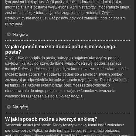
tym postem kolejny post. Jeśli post zmienił moderator lub administrator,
informacja ta nie zostanie wyświetlona. Administratorzy i moderatorzy mogą
zostawić notatkę z informacją, dlaczego ten post zmieniali. Zwykli
użytkownicy nie mogą usuwać postów, gdy ktoś zamieścił pod ich postem
nowy post.
Na górę
W jaki sposób można dodać podpis do swojego
posta?
Aby dodawać podpis do posta, należy go najpierw utworzyć w panelu
użytkownika. Aby dołączyć do danej wiadomości swój podpis, zaznacz
funkcję
Dołącz podpis
znajdującą się w formularzu tworzenia wiadomości.
Możesz także domyślnie dodawać podpis do wszystkich swoich postów,
zaznaczając odpowiednią funkcję w panelu użytkownika. Po uaktywnieniu
tej funkcji, za każdym razem pisząc post, możesz zdecydować o
niedodawaniu do niego podpisu, usuwając w formularzu tworzenia
wiadomości zaznaczenie z pola
Dołącz podpis
.
Na górę
W jaki sposób można utworzyć ankietę?
Tworzenie ankiet jest proste. Kiedy tworzysz nowy temat bądź zmieniasz
pierwszy post w wątku, na dole formularza tworzenia tematu będziesz
widzieć etykietę “Utwórz ankietę”. Kliknij ją i w otworzonym formularzu podaj