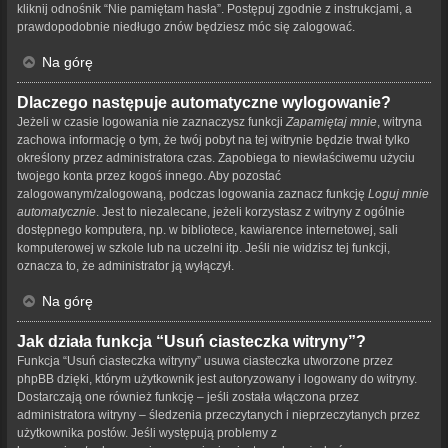
kliknij odnośnik “Nie pamiętam hasła”. Postępuj zgodnie z instrukcjami, a
prawdopodobnie niedługo znów będziesz móc się zalogować.
Na górę
Dlaczego następuje automatyczne wylogowanie?
Jeżeli w czasie logowania nie zaznaczysz funkcji
Zapamiętaj mnie
, witryna
zachowa informację o tym, że twój pobyt na tej witrynie będzie trwał tylko
określony przez administratora czas. Zapobiega to niewłaściwemu użyciu
twojego konta przez kogoś innego. Aby pozostać
zalogowanym/zalogowaną, podczas logowania zaznacz funkcję
Loguj mnie
automatycznie
. Jest to niezalecane, jeżeli korzystasz z witryny z ogólnie
dostępnego komputera, np. w bibliotece, kawiarence internetowej, sali
komputerowej w szkole lub na uczelni itp. Jeśli nie widzisz tej funkcji,
oznacza to, że administrator ją wyłączył.
Na górę
Jak działa funkcja “Usuń ciasteczka witryny”?
Funkcja “Usuń ciasteczka witryny” usuwa ciasteczka utworzone przez
phpBB dzięki, którym użytkownik jest autoryzowany i logowany do witryny.
Dostarczają one również funkcję – jeśli została włączona przez
administratora witryny – śledzenia przeczytanych i nieprzeczytanych przez
użytkownika postów. Jeśli występują problemy z