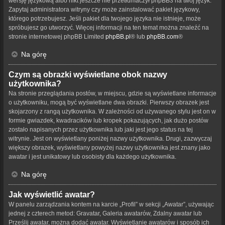
wersję językową albo nikt jeszcze nie przetłumaczył phpBB3 na twój język.
Zapytaj administratora witryny czy może zainstalować pakiet językowy,
którego potrzebujesz. Jeśli pakiet dla twojego języka nie istnieje, może
spróbujesz go utworzyć. Więcej informacji na ten temat można znaleźć na
stronie internetowej phpBB Limited
phpBB.pl
® lub
phpBB.com
®
Na górę
Czym są obrazki wyświetlane obok nazwy
użytkownika?
Na stronie przeglądania postów, w miejscu, gdzie są wyświetlane informacje
o użytkowniku, mogą być wyświetlane dwa obrazki. Pierwszy obrazek jest
skojarzony z rangą użytkownika. W zależności od używanego stylu jest on w
formie gwiazdek, kwadracików lub kropek pokazujących, jak dużo postów
zostało napisanych przez użytkownika lub jaki jest jego status na tej
witrynie. Jest on wyświetlany poniżej nazwy użytkownika. Drugi, zazwyczaj
większy obrazek, wyświetlany powyżej nazwy użytkownika jest znany jako
awatar i jest unikatowy lub osobisty dla każdego użytkownika.
Na górę
Jak wyświetlić awatar?
W panelu zarządzania kontem na karcie „Profil” w sekcji „Awatar”, używając
jednej z czterech metod: Gravatar, Galeria awatarów, Zdalny awatar lub
Prześlij awatar, można dodać awatar. Wyświetlanie awatarów i sposób ich