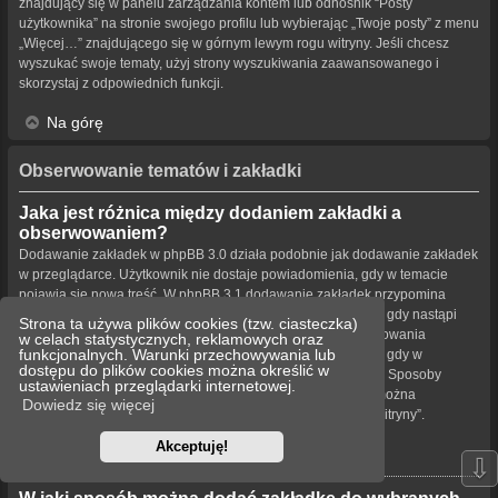
znajdujący się w panelu zarządzania kontem lub odnośnik “Posty
użytkownika” na stronie swojego profilu lub wybierając „Twoje posty” z menu
„Więcej…” znajdującego się w górnym lewym rogu witryny. Jeśli chcesz
wyszukać swoje tematy, użyj strony wyszukiwania zaawansowanego i
skorzystaj z odpowiednich funkcji.
Na górę
Obserwowanie tematów i zakładki
Jaka jest różnica między dodaniem zakładki a
obserwowaniem?
Dodawanie zakładek w phpBB 3.0 działa podobnie jak dodawanie zakładek
w przeglądarce. Użytkownik nie dostaje powiadomienia, gdy w temacie
pojawia się nowa treść. W phpBB 3.1 dodawanie zakładek przypomina
obserwowanie tematu. Użytkownik może być powiadamiany, gdy nastąpi
Strona ta używa plików cookies (tzw. ciasteczka)
aktualizacja tematu oznaczonego zakładką. Funkcja obserwowania
w celach statystycznych, reklamowych oraz
funkcjonalnych. Warunki przechowywania lub
powiadamia użytkownika – w wybrany przez niego sposób – gdy w
dostępu do plików cookies można określić w
obserwowanym temacie bądź forum pojawiła się nowa treść. Sposoby
ustawieniach przeglądarki internetowej.
powiadamiania dla zakładek i obserwowanych elementów można
Dowiedz się więcej
konfigurować w panelu użytkownika na karcie „Ustawienia witryny”.
Akceptuję!
Na górę
⇩