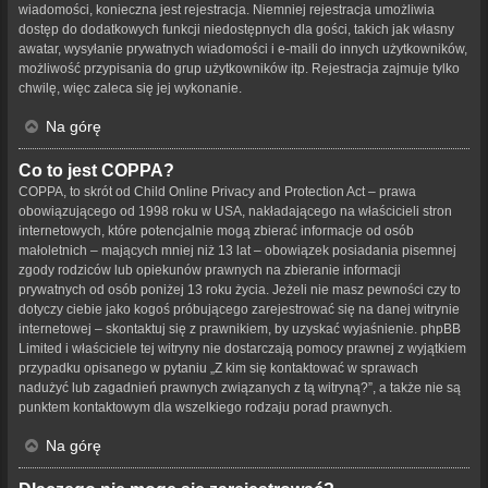
wiadomości, konieczna jest rejestracja. Niemniej rejestracja umożliwia
dostęp do dodatkowych funkcji niedostępnych dla gości, takich jak własny
awatar, wysyłanie prywatnych wiadomości i e-maili do innych użytkowników,
możliwość przypisania do grup użytkowników itp. Rejestracja zajmuje tylko
chwilę, więc zaleca się jej wykonanie.
Na górę
Co to jest COPPA?
COPPA, to skrót od Child Online Privacy and Protection Act – prawa
obowiązującego od 1998 roku w USA, nakładającego na właścicieli stron
internetowych, które potencjalnie mogą zbierać informacje od osób
małoletnich – mających mniej niż 13 lat – obowiązek posiadania pisemnej
zgody rodziców lub opiekunów prawnych na zbieranie informacji
prywatnych od osób poniżej 13 roku życia. Jeżeli nie masz pewności czy to
dotyczy ciebie jako kogoś próbującego zarejestrować się na danej witrynie
internetowej – skontaktuj się z prawnikiem, by uzyskać wyjaśnienie. phpBB
Limited i właściciele tej witryny nie dostarczają pomocy prawnej z wyjątkiem
przypadku opisanego w pytaniu „Z kim się kontaktować w sprawach
nadużyć lub zagadnień prawnych związanych z tą witryną?”, a także nie są
punktem kontaktowym dla wszelkiego rodzaju porad prawnych.
Na górę