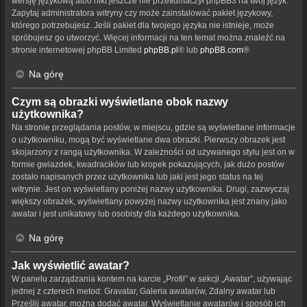
wersję językową albo nikt jeszcze nie przetłumaczył phpBB3 na twój język.
Zapytaj administratora witryny czy może zainstalować pakiet językowy,
którego potrzebujesz. Jeśli pakiet dla twojego języka nie istnieje, może
spróbujesz go utworzyć. Więcej informacji na ten temat można znaleźć na
stronie internetowej phpBB Limited
phpBB.pl
® lub
phpBB.com
®
Na górę
Czym są obrazki wyświetlane obok nazwy
użytkownika?
Na stronie przeglądania postów, w miejscu, gdzie są wyświetlane informacje
o użytkowniku, mogą być wyświetlane dwa obrazki. Pierwszy obrazek jest
skojarzony z rangą użytkownika. W zależności od używanego stylu jest on w
formie gwiazdek, kwadracików lub kropek pokazujących, jak dużo postów
zostało napisanych przez użytkownika lub jaki jest jego status na tej
witrynie. Jest on wyświetlany poniżej nazwy użytkownika. Drugi, zazwyczaj
większy obrazek, wyświetlany powyżej nazwy użytkownika jest znany jako
awatar i jest unikatowy lub osobisty dla każdego użytkownika.
Na górę
Jak wyświetlić awatar?
W panelu zarządzania kontem na karcie „Profil” w sekcji „Awatar”, używając
jednej z czterech metod: Gravatar, Galeria awatarów, Zdalny awatar lub
Prześlij awatar, można dodać awatar. Wyświetlanie awatarów i sposób ich