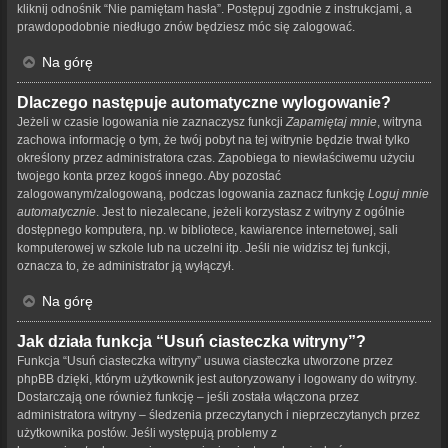
kliknij odnośnik “Nie pamiętam hasła”. Postępuj zgodnie z instrukcjami, a
prawdopodobnie niedługo znów będziesz móc się zalogować.
Na górę
Dlaczego następuje automatyczne wylogowanie?
Jeżeli w czasie logowania nie zaznaczysz funkcji
Zapamiętaj mnie
, witryna
zachowa informację o tym, że twój pobyt na tej witrynie będzie trwał tylko
określony przez administratora czas. Zapobiega to niewłaściwemu użyciu
twojego konta przez kogoś innego. Aby pozostać
zalogowanym/zalogowaną, podczas logowania zaznacz funkcję
Loguj mnie
automatycznie
. Jest to niezalecane, jeżeli korzystasz z witryny z ogólnie
dostępnego komputera, np. w bibliotece, kawiarence internetowej, sali
komputerowej w szkole lub na uczelni itp. Jeśli nie widzisz tej funkcji,
oznacza to, że administrator ją wyłączył.
Na górę
Jak działa funkcja “Usuń ciasteczka witryny”?
Funkcja “Usuń ciasteczka witryny” usuwa ciasteczka utworzone przez
phpBB dzięki, którym użytkownik jest autoryzowany i logowany do witryny.
Dostarczają one również funkcję – jeśli została włączona przez
administratora witryny – śledzenia przeczytanych i nieprzeczytanych przez
użytkownika postów. Jeśli występują problemy z