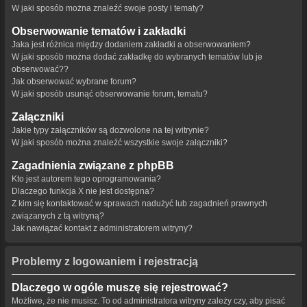
W jaki sposób można znaleźć swoje posty i tematy?
Obserwowanie tematów i zakładki
Jaka jest różnica między dodaniem zakładki a obserwowaniem?
W jaki sposób można dodać zakładkę do wybranych tematów lub je
obserwować??
Jak obserwować wybrane forum?
W jaki sposób usunąć obserwowanie forum, tematu?
Załączniki
Jakie typy załączników są dozwolone na tej witrynie?
W jaki sposób można znaleźć wszystkie swoje załączniki?
Zagadnienia związane z phpBB
Kto jest autorem tego oprogramowania?
Dlaczego funkcja X nie jest dostępna?
Z kim się kontaktować w sprawach nadużyć lub zagadnień prawnych
związanych z tą witryną?
Jak nawiązać kontakt z administratorem witryny?
Problemy z logowaniem i rejestracją
Dlaczego w ogóle muszę się rejestrować?
Możliwe, że nie musisz. To od administratora witryny zależy czy, aby pisać