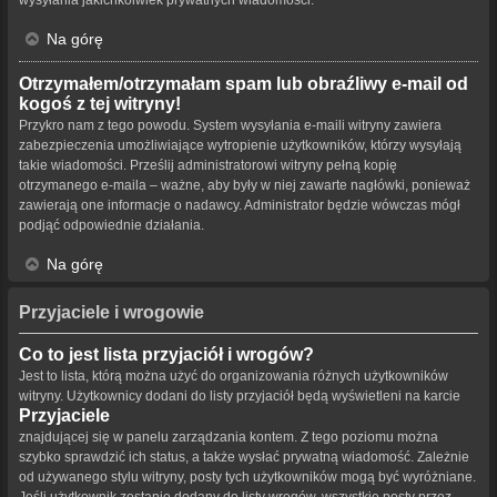
Na górę
Otrzymałem/otrzymałam spam lub obraźliwy e-mail od
kogoś z tej witryny!
Przykro nam z tego powodu. System wysyłania e-maili witryny zawiera
zabezpieczenia umożliwiające wytropienie użytkowników, którzy wysyłają
takie wiadomości. Prześlij administratorowi witryny pełną kopię
otrzymanego e-maila – ważne, aby były w niej zawarte nagłówki, ponieważ
zawierają one informacje o nadawcy. Administrator będzie wówczas mógł
podjąć odpowiednie działania.
Na górę
Przyjaciele i wrogowie
Co to jest lista przyjaciół i wrogów?
Jest to lista, którą można użyć do organizowania różnych użytkowników
witryny. Użytkownicy dodani do listy przyjaciół będą wyświetleni na karcie
Przyjaciele
znajdującej się w panelu zarządzania kontem. Z tego poziomu można
szybko sprawdzić ich status, a także wysłać prywatną wiadomość. Zależnie
od używanego stylu witryny, posty tych użytkowników mogą być wyróżniane.
Jeśli użytkownik zostanie dodany do listy wrogów, wszystkie posty przez