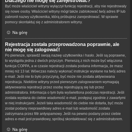
Dlaczego nie mogę się zarejestrować?
Być może właściciel witryny wyłączył funkcję rejestracji, aby nie rejestrowały
się nowe osoby. Właściciel witryny mógł także zablokować twój adres IP lub
zabronił nazwy użytkownika, którą próbujesz zarejestrować. W sprawie
pomocy skontaktuj się z administratorem witryny.
Na górę
Rejestracja została przeprowadzona poprawnie, ale
nie mogę się zalogować!
Po pierwsze, sprawdź swoją nazwę użytkownika i hasło. Jeśli są poprawne,
to wystąpiła jedna z dwóch przyczyn. Pierwszą z nich może być włączona
funkcja COPPA, a w czasie rejestracji została podana informacja, że masz
mniej niż 13 lat. Wówczas należy wykonać instrukcje wysłane na twój adres
e-mail. Jeśli nie to było przyczyną, być może nie została aktywowana
rejestracja. Niektóre witryny przed pierwszym zalogowaniem wymagają
aktywowania rejestracji przez osobę rejestrującą się lub przez
administratora. Informacja o tym była wyświetlona podczas rejestracji. Jeśli
została wysłana do ciebie wiadomość e-mail, postępuj zgodnie z zawartymi
w niej instrukcjami. Jeżeli taka wiadomość do ciebie nie dotarła, być może
został podany nieprawidłowy adres e-mail lub wiadomość została
zatrzymana przez filtr antyspamowy. Jeśli na pewno podany przez ciebie
adres e-mail jest prawidłowy, spróbuj skontaktować się z administratorem.
Na górę