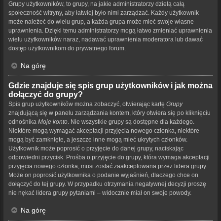
Grupy użytkowników, to grupy, na jakie administratorzy dzielą całą
społeczność witryny, aby łatwiej było nimi zarządzać. Każdy użytkownik
może należeć do wielu grup, a każda grupa może mieć swoje własne
uprawnienia. Dzięki temu administratorzy mogą łatwo zmieniać uprawnienia
wielu użytkowników naraz, nadawać uprawnienia moderatora lub dawać
dostęp użytkownikom do prywatnego forum.
Na górę
Gdzie znajduje się spis grup użytkowników i jak można
dołączyć do grupy?
Spis grup użytkowników można zobaczyć, otwierając kartę
Grupy
znajdującą się w panelu zarządzania kontem, który otwiera się po kliknięciu
odnośnika
Moje konto
. Nie wszystkie grupy są dostępne dla każdego.
Niektóre mogą wymagać akceptacji przyjęcia nowego członka, niektóre
mogą być zamknięte, a jeszcze inne mogą mieć ukrytych członków.
Użytkownik może poprosić o przyjęcie do danej grupy, naciskając
odpowiedni przycisk. Prośba o przyjęcie do grupy, która wymaga akceptacji
przyjęcia nowego członka, musi zostać zaakceptowana przez lidera grupy.
Może on poprosić użytkownika o podanie wyjaśnień, dlaczego chce on
dołączyć do tej grupy. W przypadku otrzymania negatywnej decyzji proszę
nie nękać lidera grupy pytaniami – widocznie miał on swoje powody.
Na górę