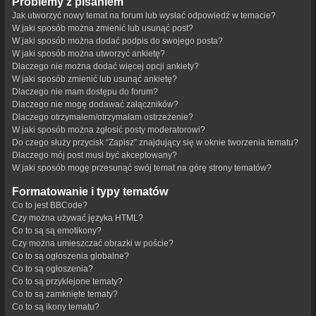
Problemy z pisaniem
Jak utworzyć nowy temat na forum lub wysłać odpowiedź w temacie?
W jaki sposób można zmienić lub usunąć post?
W jaki sposób można dodać podpis do swojego posta?
W jaki sposób można utworzyć ankietę?
Dlaczego nie można dodać więcej opcji ankiety?
W jaki sposób zmienić lub usunąć ankietę?
Dlaczego nie mam dostępu do forum?
Dlaczego nie mogę dodawać załączników?
Dlaczego otrzymałem/otrzymałam ostrzeżenie?
W jaki sposób można zgłosić posty moderatorowi?
Do czego służy przycisk “Zapisz” znajdujący się w oknie tworzenia tematu?
Dlaczego mój post musi być akceptowany?
W jaki sposób mogę przesunąć swój temat na górę strony tematów?
Formatowanie i typy tematów
Co to jest BBCode?
Czy można używać języka HTML?
Co to są są emotikony?
Czy można umieszczać obrazki w poście?
Co to są ogłoszenia globalne?
Co to są ogłoszenia?
Co to są przyklejone tematy?
Co to są zamknięte tematy?
Co to są ikony tematu?