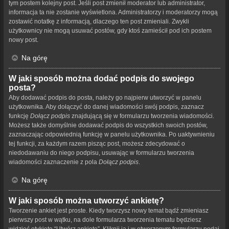
tym postem kolejny post. Jeśli post zmienił moderator lub administrator,
informacja ta nie zostanie wyświetlona. Administratorzy i moderatorzy mogą
zostawić notatkę z informacją, dlaczego ten post zmieniali. Zwykli
użytkownicy nie mogą usuwać postów, gdy ktoś zamieścił pod ich postem
nowy post.
Na górę
W jaki sposób można dodać podpis do swojego
posta?
Aby dodawać podpis do posta, należy go najpierw utworzyć w panelu
użytkownika. Aby dołączyć do danej wiadomości swój podpis, zaznacz
funkcję
Dołącz podpis
znajdującą się w formularzu tworzenia wiadomości.
Możesz także domyślnie dodawać podpis do wszystkich swoich postów,
zaznaczając odpowiednią funkcję w panelu użytkownika. Po uaktywnieniu
tej funkcji, za każdym razem pisząc post, możesz zdecydować o
niedodawaniu do niego podpisu, usuwając w formularzu tworzenia
wiadomości zaznaczenie z pola
Dołącz podpis
.
Na górę
W jaki sposób można utworzyć ankietę?
Tworzenie ankiet jest proste. Kiedy tworzysz nowy temat bądź zmieniasz
pierwszy post w wątku, na dole formularza tworzenia tematu będziesz
widzieć etykietę “Utwórz ankietę”. Kliknij ją i w otworzonym formularzu podaj