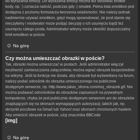
do wyrażania emocji. Do wyrażania emocji można też stosować krótkie
kody, np. :) oznacza radość, podczas gdy :( smutek. Pełna lista emotikon jest
dostępna z poziomu formularza tworzenia wiadomości. Nie należy jednak
nadmiernie używać emotikon, gdyż mogą spowodować, że post stanie się
nieczytelny i moderator może podjąć decyzję o ich usunięciu bądź też
usunięciu całego posta. Administrator witryny może określić dopuszczalny
limit emotikon w poście.
Na górę
Czy można umieszczać obrazki w poście?
Tak, obrazki można umieszczać w postach. Jeśli administrator włączył
możliwość zamieszczania załączników, można wgrać obrazek bezpośrednio
na witrynę. Jeśli ta funkcja nie działa, aby obrazek był wyświetlany na forum,
należy podać odnośnik do obrazka umieszczonego na publicznie
dostępnym serwerze, np. http://www.jakas_strona.com/moj_obrazek.gif. Nie
można podawać odnośników do obrazków zapisanych na prywatnym
komputerze, chyba że jest publicznie dostępnym serwerem ani do obrazków
znajdujących się na stronach wymagających autoryzacji, takich jak, np.
skrzynki pocztowe na Gmail lub Yahoo! oraz stronach chronionych hasłem.
Aby umieścić obrazek w poście, użyj znacznika BBCode
[img]
.
Na górę