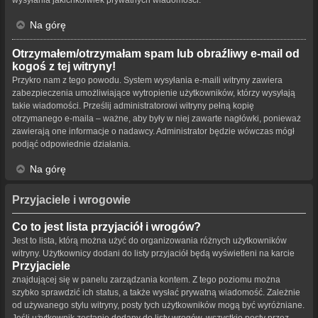
Na górę
Otrzymałem/otrzymałam spam lub obraźliwy e-mail od
kogoś z tej witryny!
Przykro nam z tego powodu. System wysyłania e-maili witryny zawiera
zabezpieczenia umożliwiające wytropienie użytkowników, którzy wysyłają
takie wiadomości. Prześlij administratorowi witryny pełną kopię
otrzymanego e-maila – ważne, aby były w niej zawarte nagłówki, ponieważ
zawierają one informacje o nadawcy. Administrator będzie wówczas mógł
podjąć odpowiednie działania.
Na górę
Przyjaciele i wrogowie
Co to jest lista przyjaciół i wrogów?
Jest to lista, którą można użyć do organizowania różnych użytkowników
witryny. Użytkownicy dodani do listy przyjaciół będą wyświetleni na karcie
Przyjaciele
znajdującej się w panelu zarządzania kontem. Z tego poziomu można
szybko sprawdzić ich status, a także wysłać prywatną wiadomość. Zależnie
od używanego stylu witryny, posty tych użytkowników mogą być wyróżniane.
Jeśli użytkownik zostanie dodany do listy wrogów, wszystkie posty przez