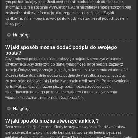
tym postem kolejny post. Jeśli post zmienił moderator lub administrator,
informacja ta nie zostanie wyświetlona. Administratorzy i moderatorzy mogą
zostawić notatkę z informacją, dlaczego ten post zmieniali. Zwykli
użytkownicy nie mogą usuwać postów, gdy ktoś zamieścił pod ich postem
nowy post.
Na górę
W jaki sposób można dodać podpis do swojego
posta?
Aby dodawać podpis do posta, należy go najpierw utworzyć w panelu
użytkownika. Aby dołączyć do danej wiadomości swój podpis, zaznacz
funkcję
Dołącz podpis
znajdującą się w formularzu tworzenia wiadomości.
Możesz także domyślnie dodawać podpis do wszystkich swoich postów,
zaznaczając odpowiednią funkcję w panelu użytkownika. Po uaktywnieniu
tej funkcji, za każdym razem pisząc post, możesz zdecydować o
niedodawaniu do niego podpisu, usuwając w formularzu tworzenia
wiadomości zaznaczenie z pola
Dołącz podpis
.
Na górę
W jaki sposób można utworzyć ankietę?
Tworzenie ankiet jest proste. Kiedy tworzysz nowy temat bądź zmieniasz
pierwszy post w wątku, na dole formularza tworzenia tematu będziesz
widzieć etykietę “Utwórz ankietę”. Kliknij ją i w otworzonym formularzu podaj