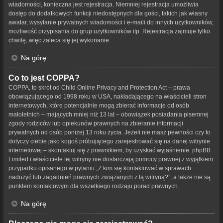
wiadomości, konieczna jest rejestracja. Niemniej rejestracja umożliwia
dostęp do dodatkowych funkcji niedostępnych dla gości, takich jak własny
awatar, wysyłanie prywatnych wiadomości i e-maili do innych użytkowników,
możliwość przypisania do grup użytkowników itp. Rejestracja zajmuje tylko
chwilę, więc zaleca się jej wykonanie.
Na górę
Co to jest COPPA?
COPPA, to skrót od Child Online Privacy and Protection Act – prawa
obowiązującego od 1998 roku w USA, nakładającego na właścicieli stron
internetowych, które potencjalnie mogą zbierać informacje od osób
małoletnich – mających mniej niż 13 lat – obowiązek posiadania pisemnej
zgody rodziców lub opiekunów prawnych na zbieranie informacji
prywatnych od osób poniżej 13 roku życia. Jeżeli nie masz pewności czy to
dotyczy ciebie jako kogoś próbującego zarejestrować się na danej witrynie
internetowej – skontaktuj się z prawnikiem, by uzyskać wyjaśnienie. phpBB
Limited i właściciele tej witryny nie dostarczają pomocy prawnej z wyjątkiem
przypadku opisanego w pytaniu „Z kim się kontaktować w sprawach
nadużyć lub zagadnień prawnych związanych z tą witryną?”, a także nie są
punktem kontaktowym dla wszelkiego rodzaju porad prawnych.
Na górę