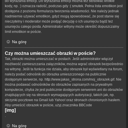
do wyrażania emocji. Do wyrażania emocji można też stosować krótkie
kody, np. :) oznacza radość, podczas gdy :( smutek. Pełna lista emotikon jest
dostępna z poziomu formularza tworzenia wiadomości. Nie należy jednak
nadmiernie używać emotikon, gdyż mogą spowodować, że post stanie się
nieczytelny i moderator może podjąć decyzję o ich usunięciu bądź też
usunięciu całego posta. Administrator witryny może określić dopuszczalny
limit emotikon w poście.
Na górę
Czy można umieszczać obrazki w poście?
Tak, obrazki można umieszczać w postach. Jeśli administrator włączył
możliwość zamieszczania załączników, można wgrać obrazek bezpośrednio
na witrynę. Jeśli ta funkcja nie działa, aby obrazek był wyświetlany na forum,
należy podać odnośnik do obrazka umieszczonego na publicznie
dostępnym serwerze, np. http://www.jakas_strona.com/moj_obrazek.gif. Nie
można podawać odnośników do obrazków zapisanych na prywatnym
komputerze, chyba że jest publicznie dostępnym serwerem ani do obrazków
znajdujących się na stronach wymagających autoryzacji, takich jak, np.
skrzynki pocztowe na Gmail lub Yahoo! oraz stronach chronionych hasłem.
Aby umieścić obrazek w poście, użyj znacznika BBCode
[img]
.
Na górę