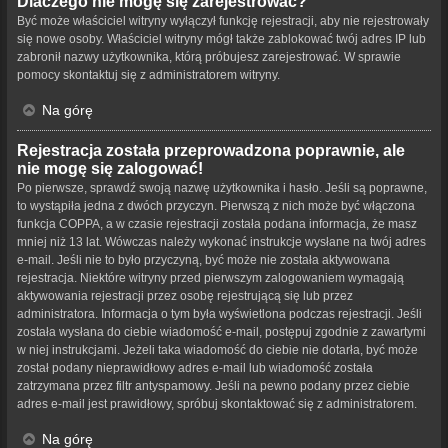
Dlaczego nie mogę się zarejestrować?
Być może właściciel witryny wyłączył funkcję rejestracji, aby nie rejestrowały
się nowe osoby. Właściciel witryny mógł także zablokować twój adres IP lub
zabronił nazwy użytkownika, którą próbujesz zarejestrować. W sprawie
pomocy skontaktuj się z administratorem witryny.
Na górę
Rejestracja została przeprowadzona poprawnie, ale
nie mogę się zalogować!
Po pierwsze, sprawdź swoją nazwę użytkownika i hasło. Jeśli są poprawne,
to wystąpiła jedna z dwóch przyczyn. Pierwszą z nich może być włączona
funkcja COPPA, a w czasie rejestracji została podana informacja, że masz
mniej niż 13 lat. Wówczas należy wykonać instrukcje wysłane na twój adres
e-mail. Jeśli nie to było przyczyną, być może nie została aktywowana
rejestracja. Niektóre witryny przed pierwszym zalogowaniem wymagają
aktywowania rejestracji przez osobę rejestrującą się lub przez
administratora. Informacja o tym była wyświetlona podczas rejestracji. Jeśli
została wysłana do ciebie wiadomość e-mail, postępuj zgodnie z zawartymi
w niej instrukcjami. Jeżeli taka wiadomość do ciebie nie dotarła, być może
został podany nieprawidłowy adres e-mail lub wiadomość została
zatrzymana przez filtr antyspamowy. Jeśli na pewno podany przez ciebie
adres e-mail jest prawidłowy, spróbuj skontaktować się z administratorem.
Na górę