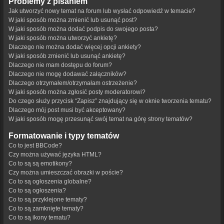
Problemy z pisaniem
Jak utworzyć nowy temat na forum lub wysłać odpowiedź w temacie?
W jaki sposób można zmienić lub usunąć post?
W jaki sposób można dodać podpis do swojego posta?
W jaki sposób można utworzyć ankietę?
Dlaczego nie można dodać więcej opcji ankiety?
W jaki sposób zmienić lub usunąć ankietę?
Dlaczego nie mam dostępu do forum?
Dlaczego nie mogę dodawać załączników?
Dlaczego otrzymałem/otrzymałam ostrzeżenie?
W jaki sposób można zgłosić posty moderatorowi?
Do czego służy przycisk “Zapisz” znajdujący się w oknie tworzenia tematu?
Dlaczego mój post musi być akceptowany?
W jaki sposób mogę przesunąć swój temat na górę strony tematów?
Formatowanie i typy tematów
Co to jest BBCode?
Czy można używać języka HTML?
Co to są są emotikony?
Czy można umieszczać obrazki w poście?
Co to są ogłoszenia globalne?
Co to są ogłoszenia?
Co to są przyklejone tematy?
Co to są zamknięte tematy?
Co to są ikony tematu?