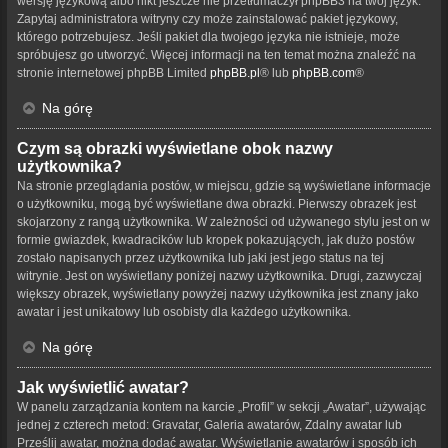
wersję językową albo nikt jeszcze nie przetłumaczył phpBB3 na twój język.
Zapytaj administratora witryny czy może zainstalować pakiet językowy,
którego potrzebujesz. Jeśli pakiet dla twojego języka nie istnieje, może
spróbujesz go utworzyć. Więcej informacji na ten temat można znaleźć na
stronie internetowej phpBB Limited
phpBB.pl
® lub
phpBB.com
®
Na górę
Czym są obrazki wyświetlane obok nazwy
użytkownika?
Na stronie przeglądania postów, w miejscu, gdzie są wyświetlane informacje
o użytkowniku, mogą być wyświetlane dwa obrazki. Pierwszy obrazek jest
skojarzony z rangą użytkownika. W zależności od używanego stylu jest on w
formie gwiazdek, kwadracików lub kropek pokazujących, jak dużo postów
zostało napisanych przez użytkownika lub jaki jest jego status na tej
witrynie. Jest on wyświetlany poniżej nazwy użytkownika. Drugi, zazwyczaj
większy obrazek, wyświetlany powyżej nazwy użytkownika jest znany jako
awatar i jest unikatowy lub osobisty dla każdego użytkownika.
Na górę
Jak wyświetlić awatar?
W panelu zarządzania kontem na karcie „Profil” w sekcji „Awatar”, używając
jednej z czterech metod: Gravatar, Galeria awatarów, Zdalny awatar lub
Prześlij awatar, można dodać awatar. Wyświetlanie awatarów i sposób ich