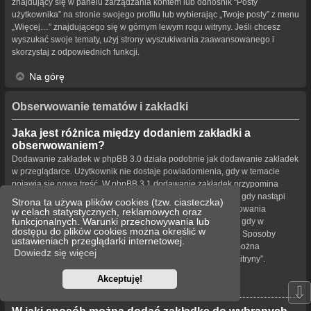
znajdujący się w panelu zarządzania kontem lub odnośnik “Posty
użytkownika” na stronie swojego profilu lub wybierając „Twoje posty” z menu
„Więcej…” znajdującego się w górnym lewym rogu witryny. Jeśli chcesz
wyszukać swoje tematy, użyj strony wyszukiwania zaawansowanego i
skorzystaj z odpowiednich funkcji.
Na górę
Obserwowanie tematów i zakładki
Jaka jest różnica między dodaniem zakładki a
obserwowaniem?
Dodawanie zakładek w phpBB 3.0 działa podobnie jak dodawanie zakładek
w przeglądarce. Użytkownik nie dostaje powiadomienia, gdy w temacie
pojawia się nowa treść. W phpBB 3.1 dodawanie zakładek przypomina
obserwowanie tematu. Użytkownik może być powiadamiany, gdy nastąpi
Strona ta używa plików cookies (tzw. ciasteczka)
aktualizacja tematu oznaczonego zakładką. Funkcja obserwowania
w celach statystycznych, reklamowych oraz
funkcjonalnych. Warunki przechowywania lub
powiadamia użytkownika – w wybrany przez niego sposób – gdy w
dostępu do plików cookies można określić w
obserwowanym temacie bądź forum pojawiła się nowa treść. Sposoby
ustawieniach przeglądarki internetowej.
powiadamiania dla zakładek i obserwowanych elementów można
Dowiedz się więcej
konfigurować w panelu użytkownika na karcie „Ustawienia witryny”.
Akceptuję!
Na górę
⇩