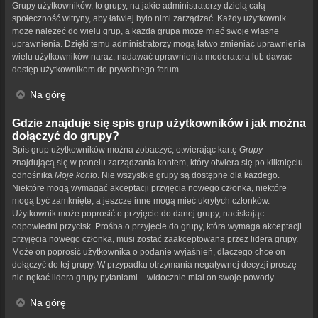
Grupy użytkowników, to grupy, na jakie administratorzy dzielą całą
społeczność witryny, aby łatwiej było nimi zarządzać. Każdy użytkownik
może należeć do wielu grup, a każda grupa może mieć swoje własne
uprawnienia. Dzięki temu administratorzy mogą łatwo zmieniać uprawnienia
wielu użytkowników naraz, nadawać uprawnienia moderatora lub dawać
dostęp użytkownikom do prywatnego forum.
Na górę
Gdzie znajduje się spis grup użytkowników i jak można
dołączyć do grupy?
Spis grup użytkowników można zobaczyć, otwierając kartę
Grupy
znajdującą się w panelu zarządzania kontem, który otwiera się po kliknięciu
odnośnika
Moje konto
. Nie wszystkie grupy są dostępne dla każdego.
Niektóre mogą wymagać akceptacji przyjęcia nowego członka, niektóre
mogą być zamknięte, a jeszcze inne mogą mieć ukrytych członków.
Użytkownik może poprosić o przyjęcie do danej grupy, naciskając
odpowiedni przycisk. Prośba o przyjęcie do grupy, która wymaga akceptacji
przyjęcia nowego członka, musi zostać zaakceptowana przez lidera grupy.
Może on poprosić użytkownika o podanie wyjaśnień, dlaczego chce on
dołączyć do tej grupy. W przypadku otrzymania negatywnej decyzji proszę
nie nękać lidera grupy pytaniami – widocznie miał on swoje powody.
Na górę