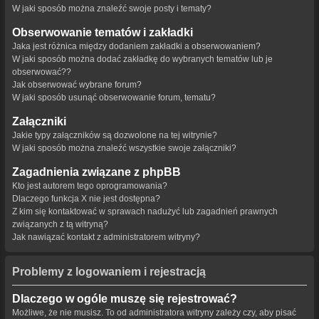
W jaki sposób można znaleźć swoje posty i tematy?
Obserwowanie tematów i zakładki
Jaka jest różnica między dodaniem zakładki a obserwowaniem?
W jaki sposób można dodać zakładkę do wybranych tematów lub je
obserwować??
Jak obserwować wybrane forum?
W jaki sposób usunąć obserwowanie forum, tematu?
Załączniki
Jakie typy załączników są dozwolone na tej witrynie?
W jaki sposób można znaleźć wszystkie swoje załączniki?
Zagadnienia związane z phpBB
Kto jest autorem tego oprogramowania?
Dlaczego funkcja X nie jest dostępna?
Z kim się kontaktować w sprawach nadużyć lub zagadnień prawnych
związanych z tą witryną?
Jak nawiązać kontakt z administratorem witryny?
Problemy z logowaniem i rejestracją
Dlaczego w ogóle muszę się rejestrować?
Możliwe, że nie musisz. To od administratora witryny zależy czy, aby pisać