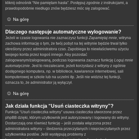
kliknij odnośnik “Nie pamiętam hasła”. Postępuj zgodnie z instrukcjami, a
prawdopodobnie niedługo znów będziesz móc się zalogować.
Na górę
Dlaczego następuje automatyczne wylogowanie?
Jeżeli w czasie logowania nie zaznaczysz funkcji
Zapamiętaj mnie
, witryna
zachowa informację o tym, że twój pobyt na tej witrynie będzie trwał tylko
określony przez administratora czas. Zapobiega to niewłaściwemu użyciu
twojego konta przez kogoś innego. Aby pozostać
zalogowanym/zalogowaną, podczas logowania zaznacz funkcję
Loguj mnie
automatycznie
. Jest to niezalecane, jeżeli korzystasz z witryny z ogólnie
dostępnego komputera, np. w bibliotece, kawiarence internetowej, sali
komputerowej w szkole lub na uczelni itp. Jeśli nie widzisz tej funkcji,
oznacza to, że administrator ją wyłączył.
Na górę
Jak działa funkcja “Usuń ciasteczka witryny”?
Funkcja “Usuń ciasteczka witryny” usuwa ciasteczka utworzone przez
phpBB dzięki, którym użytkownik jest autoryzowany i logowany do witryny.
Dostarczają one również funkcję – jeśli została włączona przez
administratora witryny – śledzenia przeczytanych i nieprzeczytanych przez
użytkownika postów. Jeśli występują problemy z