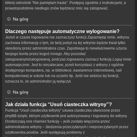
kliknij odnośnik “Nie pamiętam hasła”. Postępuj zgodnie z instrukcjami, a
prawdopodobnie niedługo znów będziesz móc się zalogować.
Na górę
Dlaczego następuje automatyczne wylogowanie?
Jeżeli w czasie logowania nie zaznaczysz funkcji
Zapamiętaj mnie
, witryna
zachowa informację o tym, że twój pobyt na tej witrynie będzie trwał tylko
określony przez administratora czas. Zapobiega to niewłaściwemu użyciu
twojego konta przez kogoś innego. Aby pozostać
zalogowanym/zalogowaną, podczas logowania zaznacz funkcję
Loguj mnie
automatycznie
. Jest to niezalecane, jeżeli korzystasz z witryny z ogólnie
dostępnego komputera, np. w bibliotece, kawiarence internetowej, sali
komputerowej w szkole lub na uczelni itp. Jeśli nie widzisz tej funkcji,
oznacza to, że administrator ją wyłączył.
Na górę
Jak działa funkcja “Usuń ciasteczka witryny”?
Funkcja “Usuń ciasteczka witryny” usuwa ciasteczka utworzone przez
phpBB dzięki, którym użytkownik jest autoryzowany i logowany do witryny.
Dostarczają one również funkcję – jeśli została włączona przez
administratora witryny – śledzenia przeczytanych i nieprzeczytanych przez
użytkownika postów. Jeśli występują problemy z