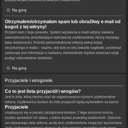
Na górę
Otrzymałem/otrzymałam spam lub obraźliwy e-mail od
kogoś z tej witryny!
Przykro nam z tego powodu. System wysyłania e-maili witryny zawiera
zabezpieczenia umożliwiające wytropienie użytkowników, którzy wysyłają
takie wiadomości. Prześlij administratorowi witryny pełną kopię
otrzymanego e-maila – ważne, aby były w niej zawarte nagłówki, ponieważ
zawierają one informacje o nadawcy. Administrator będzie wówczas mógł
podjąć odpowiednie działania.
Na górę
Przyjaciele i wrogowie
Co to jest lista przyjaciół i wrogów?
Jest to lista, którą można użyć do organizowania różnych użytkowników
witryny. Użytkownicy dodani do listy przyjaciół będą wyświetleni na karcie
Przyjaciele
znajdującej się w panelu zarządzania kontem. Z tego poziomu można
szybko sprawdzić ich status, a także wysłać prywatną wiadomość. Zależnie
od używanego stylu witryny, posty tych użytkowników mogą być wyróżniane.
Jeśli użytkownik zostanie dodany do listy wrogów, wszystkie posty przez