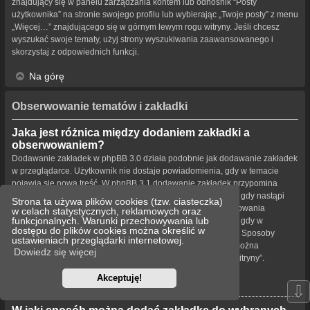
znajdujący się w panelu zarządzania kontem lub odnośnik “Posty
użytkownika” na stronie swojego profilu lub wybierając „Twoje posty” z menu
„Więcej…” znajdującego się w górnym lewym rogu witryny. Jeśli chcesz
wyszukać swoje tematy, użyj strony wyszukiwania zaawansowanego i
skorzystaj z odpowiednich funkcji.
Na górę
Obserwowanie tematów i zakładki
Jaka jest różnica między dodaniem zakładki a
obserwowaniem?
Dodawanie zakładek w phpBB 3.0 działa podobnie jak dodawanie zakładek
w przeglądarce. Użytkownik nie dostaje powiadomienia, gdy w temacie
pojawia się nowa treść. W phpBB 3.1 dodawanie zakładek przypomina
obserwowanie tematu. Użytkownik może być powiadamiany, gdy nastąpi
Strona ta używa plików cookies (tzw. ciasteczka)
aktualizacja tematu oznaczonego zakładką. Funkcja obserwowania
w celach statystycznych, reklamowych oraz
funkcjonalnych. Warunki przechowywania lub
powiadamia użytkownika – w wybrany przez niego sposób – gdy w
dostępu do plików cookies można określić w
obserwowanym temacie bądź forum pojawiła się nowa treść. Sposoby
ustawieniach przeglądarki internetowej.
powiadamiania dla zakładek i obserwowanych elementów można
Dowiedz się więcej
konfigurować w panelu użytkownika na karcie „Ustawienia witryny”.
Akceptuję!
Na górę
⇩