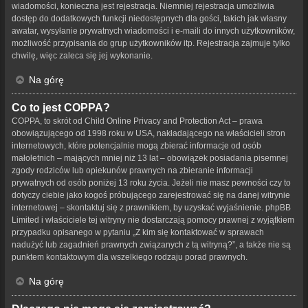
wiadomości, konieczna jest rejestracja. Niemniej rejestracja umożliwia
dostęp do dodatkowych funkcji niedostępnych dla gości, takich jak własny
awatar, wysyłanie prywatnych wiadomości i e-maili do innych użytkowników,
możliwość przypisania do grup użytkowników itp. Rejestracja zajmuje tylko
chwilę, więc zaleca się jej wykonanie.
Na górę
Co to jest COPPA?
COPPA, to skrót od Child Online Privacy and Protection Act – prawa
obowiązującego od 1998 roku w USA, nakładającego na właścicieli stron
internetowych, które potencjalnie mogą zbierać informacje od osób
małoletnich – mających mniej niż 13 lat – obowiązek posiadania pisemnej
zgody rodziców lub opiekunów prawnych na zbieranie informacji
prywatnych od osób poniżej 13 roku życia. Jeżeli nie masz pewności czy to
dotyczy ciebie jako kogoś próbującego zarejestrować się na danej witrynie
internetowej – skontaktuj się z prawnikiem, by uzyskać wyjaśnienie. phpBB
Limited i właściciele tej witryny nie dostarczają pomocy prawnej z wyjątkiem
przypadku opisanego w pytaniu „Z kim się kontaktować w sprawach
nadużyć lub zagadnień prawnych związanych z tą witryną?”, a także nie są
punktem kontaktowym dla wszelkiego rodzaju porad prawnych.
Na górę