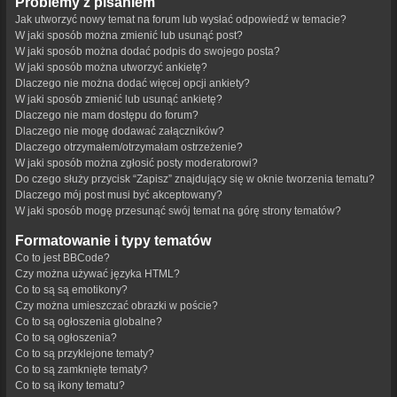
Problemy z pisaniem
Jak utworzyć nowy temat na forum lub wysłać odpowiedź w temacie?
W jaki sposób można zmienić lub usunąć post?
W jaki sposób można dodać podpis do swojego posta?
W jaki sposób można utworzyć ankietę?
Dlaczego nie można dodać więcej opcji ankiety?
W jaki sposób zmienić lub usunąć ankietę?
Dlaczego nie mam dostępu do forum?
Dlaczego nie mogę dodawać załączników?
Dlaczego otrzymałem/otrzymałam ostrzeżenie?
W jaki sposób można zgłosić posty moderatorowi?
Do czego służy przycisk “Zapisz” znajdujący się w oknie tworzenia tematu?
Dlaczego mój post musi być akceptowany?
W jaki sposób mogę przesunąć swój temat na górę strony tematów?
Formatowanie i typy tematów
Co to jest BBCode?
Czy można używać języka HTML?
Co to są są emotikony?
Czy można umieszczać obrazki w poście?
Co to są ogłoszenia globalne?
Co to są ogłoszenia?
Co to są przyklejone tematy?
Co to są zamknięte tematy?
Co to są ikony tematu?