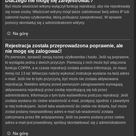
Dlaczego nie mogę się zarejestrować?
Być może właściciel witryny wyłączył funkcję rejestracji, aby nie rejestrowały
się nowe osoby. Właściciel witryny mógł także zablokować twój adres IP lub
zabronił nazwy użytkownika, którą próbujesz zarejestrować. W sprawie
pomocy skontaktuj się z administratorem witryny.
Na górę
Rejestracja została przeprowadzona poprawnie, ale
nie mogę się zalogować!
Po pierwsze, sprawdź swoją nazwę użytkownika i hasło. Jeśli są poprawne,
to wystąpiła jedna z dwóch przyczyn. Pierwszą z nich może być włączona
funkcja COPPA, a w czasie rejestracji została podana informacja, że masz
mniej niż 13 lat. Wówczas należy wykonać instrukcje wysłane na twój adres
e-mail. Jeśli nie to było przyczyną, być może nie została aktywowana
rejestracja. Niektóre witryny przed pierwszym zalogowaniem wymagają
aktywowania rejestracji przez osobę rejestrującą się lub przez
administratora. Informacja o tym była wyświetlona podczas rejestracji. Jeśli
została wysłana do ciebie wiadomość e-mail, postępuj zgodnie z zawartymi
w niej instrukcjami. Jeżeli taka wiadomość do ciebie nie dotarła, być może
został podany nieprawidłowy adres e-mail lub wiadomość została
zatrzymana przez filtr antyspamowy. Jeśli na pewno podany przez ciebie
adres e-mail jest prawidłowy, spróbuj skontaktować się z administratorem.
Na górę