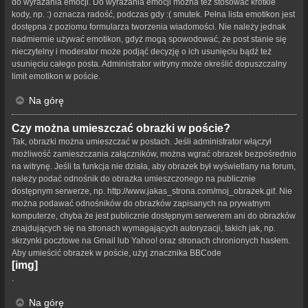
do wyrażania emocji. Do wyrażania emocji można też stosować krótkie
kody, np. :) oznacza radość, podczas gdy :( smutek. Pełna lista emotikon jest
dostępna z poziomu formularza tworzenia wiadomości. Nie należy jednak
nadmiernie używać emotikon, gdyż mogą spowodować, że post stanie się
nieczytelny i moderator może podjąć decyzję o ich usunięciu bądź też
usunięciu całego posta. Administrator witryny może określić dopuszczalny
limit emotikon w poście.
Na górę
Czy można umieszczać obrazki w poście?
Tak, obrazki można umieszczać w postach. Jeśli administrator włączył
możliwość zamieszczania załączników, można wgrać obrazek bezpośrednio
na witrynę. Jeśli ta funkcja nie działa, aby obrazek był wyświetlany na forum,
należy podać odnośnik do obrazka umieszczonego na publicznie
dostępnym serwerze, np. http://www.jakas_strona.com/moj_obrazek.gif. Nie
można podawać odnośników do obrazków zapisanych na prywatnym
komputerze, chyba że jest publicznie dostępnym serwerem ani do obrazków
znajdujących się na stronach wymagających autoryzacji, takich jak, np.
skrzynki pocztowe na Gmail lub Yahoo! oraz stronach chronionych hasłem.
Aby umieścić obrazek w poście, użyj znacznika BBCode
[img]
.
Na górę