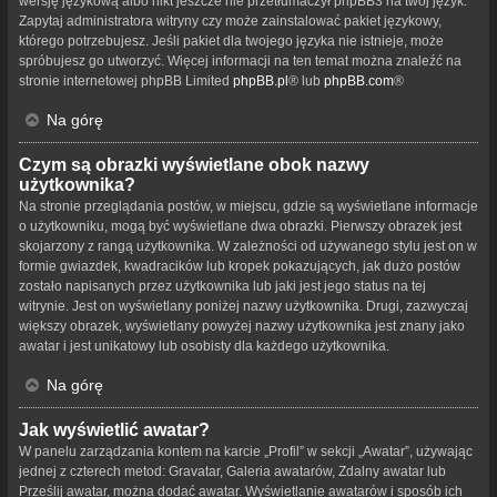
wersję językową albo nikt jeszcze nie przetłumaczył phpBB3 na twój język.
Zapytaj administratora witryny czy może zainstalować pakiet językowy,
którego potrzebujesz. Jeśli pakiet dla twojego języka nie istnieje, może
spróbujesz go utworzyć. Więcej informacji na ten temat można znaleźć na
stronie internetowej phpBB Limited
phpBB.pl
® lub
phpBB.com
®
Na górę
Czym są obrazki wyświetlane obok nazwy
użytkownika?
Na stronie przeglądania postów, w miejscu, gdzie są wyświetlane informacje
o użytkowniku, mogą być wyświetlane dwa obrazki. Pierwszy obrazek jest
skojarzony z rangą użytkownika. W zależności od używanego stylu jest on w
formie gwiazdek, kwadracików lub kropek pokazujących, jak dużo postów
zostało napisanych przez użytkownika lub jaki jest jego status na tej
witrynie. Jest on wyświetlany poniżej nazwy użytkownika. Drugi, zazwyczaj
większy obrazek, wyświetlany powyżej nazwy użytkownika jest znany jako
awatar i jest unikatowy lub osobisty dla każdego użytkownika.
Na górę
Jak wyświetlić awatar?
W panelu zarządzania kontem na karcie „Profil” w sekcji „Awatar”, używając
jednej z czterech metod: Gravatar, Galeria awatarów, Zdalny awatar lub
Prześlij awatar, można dodać awatar. Wyświetlanie awatarów i sposób ich