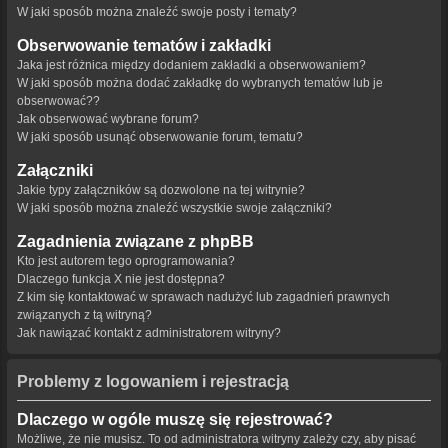
W jaki sposób można znaleźć swoje posty i tematy?
Obserwowanie tematów i zakładki
Jaka jest różnica między dodaniem zakładki a obserwowaniem?
W jaki sposób można dodać zakładkę do wybranych tematów lub je
obserwować??
Jak obserwować wybrane forum?
W jaki sposób usunąć obserwowanie forum, tematu?
Załączniki
Jakie typy załączników są dozwolone na tej witrynie?
W jaki sposób można znaleźć wszystkie swoje załączniki?
Zagadnienia związane z phpBB
Kto jest autorem tego oprogramowania?
Dlaczego funkcja X nie jest dostępna?
Z kim się kontaktować w sprawach nadużyć lub zagadnień prawnych
związanych z tą witryną?
Jak nawiązać kontakt z administratorem witryny?
Problemy z logowaniem i rejestracją
Dlaczego w ogóle muszę się rejestrować?
Możliwe, że nie musisz. To od administratora witryny zależy czy, aby pisać