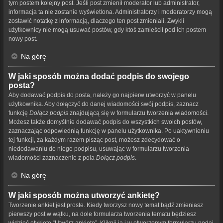
tym postem kolejny post. Jeśli post zmienił moderator lub administrator,
informacja ta nie zostanie wyświetlona. Administratorzy i moderatorzy mogą
zostawić notatkę z informacją, dlaczego ten post zmieniali. Zwykli
użytkownicy nie mogą usuwać postów, gdy ktoś zamieścił pod ich postem
nowy post.
Na górę
W jaki sposób można dodać podpis do swojego
posta?
Aby dodawać podpis do posta, należy go najpierw utworzyć w panelu
użytkownika. Aby dołączyć do danej wiadomości swój podpis, zaznacz
funkcję
Dołącz podpis
znajdującą się w formularzu tworzenia wiadomości.
Możesz także domyślnie dodawać podpis do wszystkich swoich postów,
zaznaczając odpowiednią funkcję w panelu użytkownika. Po uaktywnieniu
tej funkcji, za każdym razem pisząc post, możesz zdecydować o
niedodawaniu do niego podpisu, usuwając w formularzu tworzenia
wiadomości zaznaczenie z pola
Dołącz podpis
.
Na górę
W jaki sposób można utworzyć ankietę?
Tworzenie ankiet jest proste. Kiedy tworzysz nowy temat bądź zmieniasz
pierwszy post w wątku, na dole formularza tworzenia tematu będziesz
widzieć etykietę “Utwórz ankietę”. Kliknij ją i w otworzonym formularzu podaj