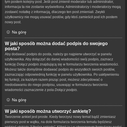
tym postem kolejny post. Jeśli post zmienił moderator lub administrator,
informacja ta nie zostanie wyświetlona. Administratorzy i moderatorzy mogą
zostawić notatkę z informacją, dlaczego ten post zmieniali. Zwykli
użytkownicy nie mogą usuwać postów, gdy ktoś zamieścił pod ich postem
nowy post.
Na górę
W jaki sposób można dodać podpis do swojego
posta?
Aby dodawać podpis do posta, należy go najpierw utworzyć w panelu
użytkownika. Aby dołączyć do danej wiadomości swój podpis, zaznacz
funkcję
Dołącz podpis
znajdującą się w formularzu tworzenia wiadomości.
Możesz także domyślnie dodawać podpis do wszystkich swoich postów,
zaznaczając odpowiednią funkcję w panelu użytkownika. Po uaktywnieniu
tej funkcji, za każdym razem pisząc post, możesz zdecydować o
niedodawaniu do niego podpisu, usuwając w formularzu tworzenia
wiadomości zaznaczenie z pola
Dołącz podpis
.
Na górę
W jaki sposób można utworzyć ankietę?
Tworzenie ankiet jest proste. Kiedy tworzysz nowy temat bądź zmieniasz
pierwszy post w wątku, na dole formularza tworzenia tematu będziesz
widzieć etykietę “Utwórz ankietę”. Kliknij ją i w otworzonym formularzu podaj