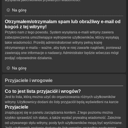
Na górę
Otrzymałem/otrzymałam spam lub obraźliwy e-mail od
kogoś z tej witryny!
Przykro nam z tego powodu. System wysyłania e-maili witryny zawiera
zabezpieczenia umożliwiające wytropienie użytkowników, którzy wysyłają
takie wiadomości. Prześlij administratorowi witryny pełną kopię
otrzymanego e-maila – ważne, aby były w niej zawarte nagłówki, ponieważ
zawierają one informacje o nadawcy. Administrator będzie wówczas mógł
podjąć odpowiednie działania.
Na górę
Przyjaciele i wrogowie
Co to jest lista przyjaciół i wrogów?
Jest to lista, którą można użyć do organizowania różnych użytkowników
witryny. Użytkownicy dodani do listy przyjaciół będą wyświetleni na karcie
Przyjaciele
znajdującej się w panelu zarządzania kontem. Z tego poziomu można
szybko sprawdzić ich status, a także wysłać prywatną wiadomość. Zależnie
od używanego stylu witryny, posty tych użytkowników mogą być wyróżniane.
Jeśli użytkownik zostanie dodany do listy wrogów, wszystkie posty przez