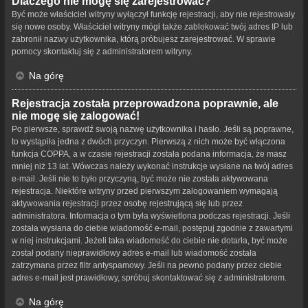
Dlaczego nie mogę się zarejestrować?
Być może właściciel witryny wyłączył funkcję rejestracji, aby nie rejestrowały
się nowe osoby. Właściciel witryny mógł także zablokować twój adres IP lub
zabronił nazwy użytkownika, którą próbujesz zarejestrować. W sprawie
pomocy skontaktuj się z administratorem witryny.
Na górę
Rejestracja została przeprowadzona poprawnie, ale
nie mogę się zalogować!
Po pierwsze, sprawdź swoją nazwę użytkownika i hasło. Jeśli są poprawne,
to wystąpiła jedna z dwóch przyczyn. Pierwszą z nich może być włączona
funkcja COPPA, a w czasie rejestracji została podana informacja, że masz
mniej niż 13 lat. Wówczas należy wykonać instrukcje wysłane na twój adres
e-mail. Jeśli nie to było przyczyną, być może nie została aktywowana
rejestracja. Niektóre witryny przed pierwszym zalogowaniem wymagają
aktywowania rejestracji przez osobę rejestrującą się lub przez
administratora. Informacja o tym była wyświetlona podczas rejestracji. Jeśli
została wysłana do ciebie wiadomość e-mail, postępuj zgodnie z zawartymi
w niej instrukcjami. Jeżeli taka wiadomość do ciebie nie dotarła, być może
został podany nieprawidłowy adres e-mail lub wiadomość została
zatrzymana przez filtr antyspamowy. Jeśli na pewno podany przez ciebie
adres e-mail jest prawidłowy, spróbuj skontaktować się z administratorem.
Na górę