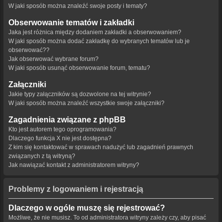
W jaki sposób można znaleźć swoje posty i tematy?
Obserwowanie tematów i zakładki
Jaka jest różnica między dodaniem zakładki a obserwowaniem?
W jaki sposób można dodać zakładkę do wybranych tematów lub je
obserwować??
Jak obserwować wybrane forum?
W jaki sposób usunąć obserwowanie forum, tematu?
Załączniki
Jakie typy załączników są dozwolone na tej witrynie?
W jaki sposób można znaleźć wszystkie swoje załączniki?
Zagadnienia związane z phpBB
Kto jest autorem tego oprogramowania?
Dlaczego funkcja X nie jest dostępna?
Z kim się kontaktować w sprawach nadużyć lub zagadnień prawnych
związanych z tą witryną?
Jak nawiązać kontakt z administratorem witryny?
Problemy z logowaniem i rejestracją
Dlaczego w ogóle muszę się rejestrować?
Możliwe, że nie musisz. To od administratora witryny zależy czy, aby pisać