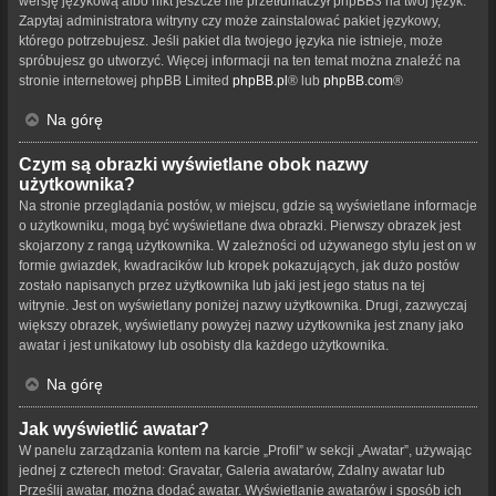
wersję językową albo nikt jeszcze nie przetłumaczył phpBB3 na twój język.
Zapytaj administratora witryny czy może zainstalować pakiet językowy,
którego potrzebujesz. Jeśli pakiet dla twojego języka nie istnieje, może
spróbujesz go utworzyć. Więcej informacji na ten temat można znaleźć na
stronie internetowej phpBB Limited
phpBB.pl
® lub
phpBB.com
®
Na górę
Czym są obrazki wyświetlane obok nazwy
użytkownika?
Na stronie przeglądania postów, w miejscu, gdzie są wyświetlane informacje
o użytkowniku, mogą być wyświetlane dwa obrazki. Pierwszy obrazek jest
skojarzony z rangą użytkownika. W zależności od używanego stylu jest on w
formie gwiazdek, kwadracików lub kropek pokazujących, jak dużo postów
zostało napisanych przez użytkownika lub jaki jest jego status na tej
witrynie. Jest on wyświetlany poniżej nazwy użytkownika. Drugi, zazwyczaj
większy obrazek, wyświetlany powyżej nazwy użytkownika jest znany jako
awatar i jest unikatowy lub osobisty dla każdego użytkownika.
Na górę
Jak wyświetlić awatar?
W panelu zarządzania kontem na karcie „Profil” w sekcji „Awatar”, używając
jednej z czterech metod: Gravatar, Galeria awatarów, Zdalny awatar lub
Prześlij awatar, można dodać awatar. Wyświetlanie awatarów i sposób ich