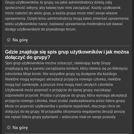
Grupy użytkowników, to grupy, na jakie administratorzy dzielą całą
społeczność witryny, aby łatwiej było nimi zarządzać. Każdy użytkownik
może należeć do wielu grup, a każda grupa może mieć swoje własne
uprawnienia. Dzięki temu administratorzy mogą łatwo zmieniać uprawnienia
wielu użytkowników naraz, nadawać uprawnienia moderatora lub dawać
dostęp użytkownikom do prywatnego forum.
Na górę
Gdzie znajduje się spis grup użytkowników i jak można
dołączyć do grupy?
Spis grup użytkowników można zobaczyć, otwierając kartę
Grupy
znajdującą się w panelu zarządzania kontem, który otwiera się po kliknięciu
odnośnika
Moje konto
. Nie wszystkie grupy są dostępne dla każdego.
Niektóre mogą wymagać akceptacji przyjęcia nowego członka, niektóre
mogą być zamknięte, a jeszcze inne mogą mieć ukrytych członków.
Użytkownik może poprosić o przyjęcie do danej grupy, naciskając
odpowiedni przycisk. Prośba o przyjęcie do grupy, która wymaga akceptacji
przyjęcia nowego członka, musi zostać zaakceptowana przez lidera grupy.
Może on poprosić użytkownika o podanie wyjaśnień, dlaczego chce on
dołączyć do tej grupy. W przypadku otrzymania negatywnej decyzji proszę
nie nękać lidera grupy pytaniami – widocznie miał on swoje powody.
Na górę