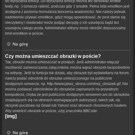
do wyrażania emocji. Do wyrażania emocji można też stosować krótkie
kody, np. :) oznacza radość, podczas gdy :( smutek. Pełna lista emotikon jest
dostępna z poziomu formularza tworzenia wiadomości. Nie należy jednak
nadmiernie używać emotikon, gdyż mogą spowodować, że post stanie się
nieczytelny i moderator może podjąć decyzję o ich usunięciu bądź też
usunięciu całego posta. Administrator witryny może określić dopuszczalny
limit emotikon w poście.
Na górę
Czy można umieszczać obrazki w poście?
Tak, obrazki można umieszczać w postach. Jeśli administrator włączył
możliwość zamieszczania załączników, można wgrać obrazek bezpośrednio
na witrynę. Jeśli ta funkcja nie działa, aby obrazek był wyświetlany na forum,
należy podać odnośnik do obrazka umieszczonego na publicznie
dostępnym serwerze, np. http://www.jakas_strona.com/moj_obrazek.gif. Nie
można podawać odnośników do obrazków zapisanych na prywatnym
komputerze, chyba że jest publicznie dostępnym serwerem ani do obrazków
znajdujących się na stronach wymagających autoryzacji, takich jak, np.
skrzynki pocztowe na Gmail lub Yahoo! oraz stronach chronionych hasłem.
Aby umieścić obrazek w poście, użyj znacznika BBCode
[img]
.
Na górę