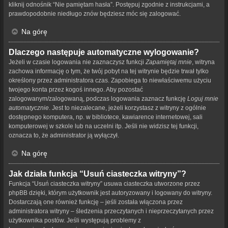
kliknij odnośnik “Nie pamiętam hasła”. Postępuj zgodnie z instrukcjami, a
prawdopodobnie niedługo znów będziesz móc się zalogować.
Na górę
Dlaczego następuje automatyczne wylogowanie?
Jeżeli w czasie logowania nie zaznaczysz funkcji
Zapamiętaj mnie
, witryna
zachowa informację o tym, że twój pobyt na tej witrynie będzie trwał tylko
określony przez administratora czas. Zapobiega to niewłaściwemu użyciu
twojego konta przez kogoś innego. Aby pozostać
zalogowanym/zalogowaną, podczas logowania zaznacz funkcję
Loguj mnie
automatycznie
. Jest to niezalecane, jeżeli korzystasz z witryny z ogólnie
dostępnego komputera, np. w bibliotece, kawiarence internetowej, sali
komputerowej w szkole lub na uczelni itp. Jeśli nie widzisz tej funkcji,
oznacza to, że administrator ją wyłączył.
Na górę
Jak działa funkcja “Usuń ciasteczka witryny”?
Funkcja “Usuń ciasteczka witryny” usuwa ciasteczka utworzone przez
phpBB dzięki, którym użytkownik jest autoryzowany i logowany do witryny.
Dostarczają one również funkcję – jeśli została włączona przez
administratora witryny – śledzenia przeczytanych i nieprzeczytanych przez
użytkownika postów. Jeśli występują problemy z