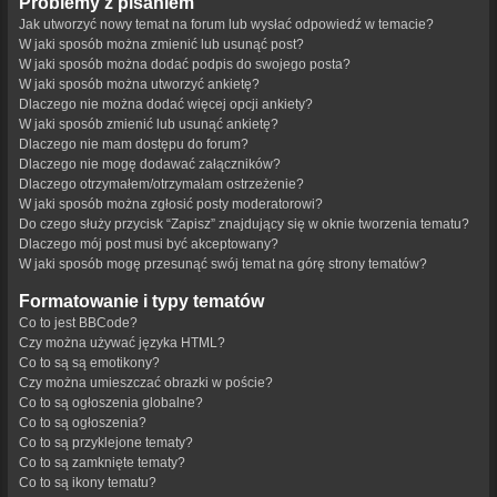
Problemy z pisaniem
Jak utworzyć nowy temat na forum lub wysłać odpowiedź w temacie?
W jaki sposób można zmienić lub usunąć post?
W jaki sposób można dodać podpis do swojego posta?
W jaki sposób można utworzyć ankietę?
Dlaczego nie można dodać więcej opcji ankiety?
W jaki sposób zmienić lub usunąć ankietę?
Dlaczego nie mam dostępu do forum?
Dlaczego nie mogę dodawać załączników?
Dlaczego otrzymałem/otrzymałam ostrzeżenie?
W jaki sposób można zgłosić posty moderatorowi?
Do czego służy przycisk “Zapisz” znajdujący się w oknie tworzenia tematu?
Dlaczego mój post musi być akceptowany?
W jaki sposób mogę przesunąć swój temat na górę strony tematów?
Formatowanie i typy tematów
Co to jest BBCode?
Czy można używać języka HTML?
Co to są są emotikony?
Czy można umieszczać obrazki w poście?
Co to są ogłoszenia globalne?
Co to są ogłoszenia?
Co to są przyklejone tematy?
Co to są zamknięte tematy?
Co to są ikony tematu?