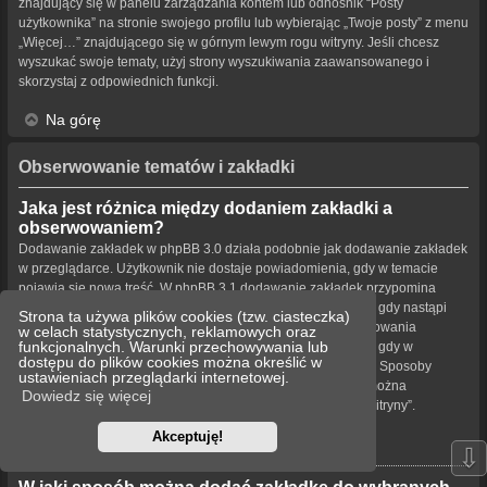
znajdujący się w panelu zarządzania kontem lub odnośnik “Posty
użytkownika” na stronie swojego profilu lub wybierając „Twoje posty” z menu
„Więcej…” znajdującego się w górnym lewym rogu witryny. Jeśli chcesz
wyszukać swoje tematy, użyj strony wyszukiwania zaawansowanego i
skorzystaj z odpowiednich funkcji.
Na górę
Obserwowanie tematów i zakładki
Jaka jest różnica między dodaniem zakładki a
obserwowaniem?
Dodawanie zakładek w phpBB 3.0 działa podobnie jak dodawanie zakładek
w przeglądarce. Użytkownik nie dostaje powiadomienia, gdy w temacie
pojawia się nowa treść. W phpBB 3.1 dodawanie zakładek przypomina
obserwowanie tematu. Użytkownik może być powiadamiany, gdy nastąpi
Strona ta używa plików cookies (tzw. ciasteczka)
aktualizacja tematu oznaczonego zakładką. Funkcja obserwowania
w celach statystycznych, reklamowych oraz
funkcjonalnych. Warunki przechowywania lub
powiadamia użytkownika – w wybrany przez niego sposób – gdy w
dostępu do plików cookies można określić w
obserwowanym temacie bądź forum pojawiła się nowa treść. Sposoby
ustawieniach przeglądarki internetowej.
powiadamiania dla zakładek i obserwowanych elementów można
Dowiedz się więcej
konfigurować w panelu użytkownika na karcie „Ustawienia witryny”.
Akceptuję!
Na górę
⇩