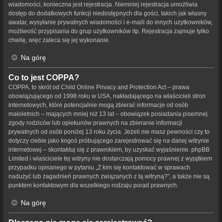
wiadomości, konieczna jest rejestracja. Niemniej rejestracja umożliwia
dostęp do dodatkowych funkcji niedostępnych dla gości, takich jak własny
awatar, wysyłanie prywatnych wiadomości i e-maili do innych użytkowników,
możliwość przypisania do grup użytkowników itp. Rejestracja zajmuje tylko
chwilę, więc zaleca się jej wykonanie.
Na górę
Co to jest COPPA?
COPPA, to skrót od Child Online Privacy and Protection Act – prawa
obowiązującego od 1998 roku w USA, nakładającego na właścicieli stron
internetowych, które potencjalnie mogą zbierać informacje od osób
małoletnich – mających mniej niż 13 lat – obowiązek posiadania pisemnej
zgody rodziców lub opiekunów prawnych na zbieranie informacji
prywatnych od osób poniżej 13 roku życia. Jeżeli nie masz pewności czy to
dotyczy ciebie jako kogoś próbującego zarejestrować się na danej witrynie
internetowej – skontaktuj się z prawnikiem, by uzyskać wyjaśnienie. phpBB
Limited i właściciele tej witryny nie dostarczają pomocy prawnej z wyjątkiem
przypadku opisanego w pytaniu „Z kim się kontaktować w sprawach
nadużyć lub zagadnień prawnych związanych z tą witryną?”, a także nie są
punktem kontaktowym dla wszelkiego rodzaju porad prawnych.
Na górę