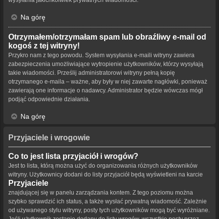
Na górę
Otrzymałem/otrzymałam spam lub obraźliwy e-mail od
kogoś z tej witryny!
Przykro nam z tego powodu. System wysyłania e-maili witryny zawiera
zabezpieczenia umożliwiające wytropienie użytkowników, którzy wysyłają
takie wiadomości. Prześlij administratorowi witryny pełną kopię
otrzymanego e-maila – ważne, aby były w niej zawarte nagłówki, ponieważ
zawierają one informacje o nadawcy. Administrator będzie wówczas mógł
podjąć odpowiednie działania.
Na górę
Przyjaciele i wrogowie
Co to jest lista przyjaciół i wrogów?
Jest to lista, którą można użyć do organizowania różnych użytkowników
witryny. Użytkownicy dodani do listy przyjaciół będą wyświetleni na karcie
Przyjaciele
znajdującej się w panelu zarządzania kontem. Z tego poziomu można
szybko sprawdzić ich status, a także wysłać prywatną wiadomość. Zależnie
od używanego stylu witryny, posty tych użytkowników mogą być wyróżniane.
Jeśli użytkownik zostanie dodany do listy wrogów, wszystkie posty przez