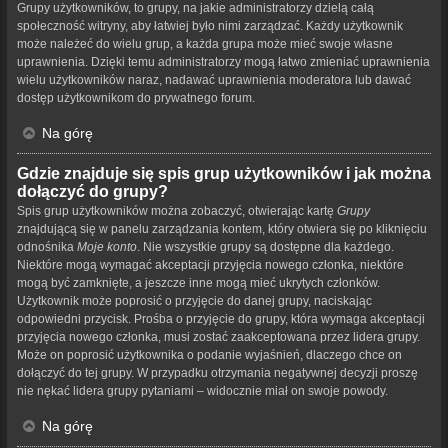
Grupy użytkowników, to grupy, na jakie administratorzy dzielą całą
społeczność witryny, aby łatwiej było nimi zarządzać. Każdy użytkownik
może należeć do wielu grup, a każda grupa może mieć swoje własne
uprawnienia. Dzięki temu administratorzy mogą łatwo zmieniać uprawnienia
wielu użytkowników naraz, nadawać uprawnienia moderatora lub dawać
dostęp użytkownikom do prywatnego forum.
Na górę
Gdzie znajduje się spis grup użytkowników i jak można
dołączyć do grupy?
Spis grup użytkowników można zobaczyć, otwierając kartę
Grupy
znajdującą się w panelu zarządzania kontem, który otwiera się po kliknięciu
odnośnika
Moje konto
. Nie wszystkie grupy są dostępne dla każdego.
Niektóre mogą wymagać akceptacji przyjęcia nowego członka, niektóre
mogą być zamknięte, a jeszcze inne mogą mieć ukrytych członków.
Użytkownik może poprosić o przyjęcie do danej grupy, naciskając
odpowiedni przycisk. Prośba o przyjęcie do grupy, która wymaga akceptacji
przyjęcia nowego członka, musi zostać zaakceptowana przez lidera grupy.
Może on poprosić użytkownika o podanie wyjaśnień, dlaczego chce on
dołączyć do tej grupy. W przypadku otrzymania negatywnej decyzji proszę
nie nękać lidera grupy pytaniami – widocznie miał on swoje powody.
Na górę