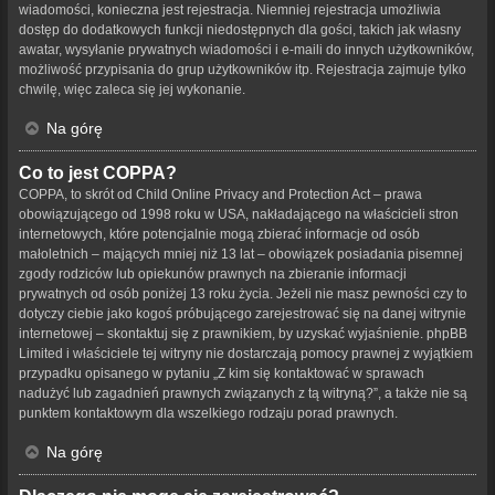
wiadomości, konieczna jest rejestracja. Niemniej rejestracja umożliwia
dostęp do dodatkowych funkcji niedostępnych dla gości, takich jak własny
awatar, wysyłanie prywatnych wiadomości i e-maili do innych użytkowników,
możliwość przypisania do grup użytkowników itp. Rejestracja zajmuje tylko
chwilę, więc zaleca się jej wykonanie.
Na górę
Co to jest COPPA?
COPPA, to skrót od Child Online Privacy and Protection Act – prawa
obowiązującego od 1998 roku w USA, nakładającego na właścicieli stron
internetowych, które potencjalnie mogą zbierać informacje od osób
małoletnich – mających mniej niż 13 lat – obowiązek posiadania pisemnej
zgody rodziców lub opiekunów prawnych na zbieranie informacji
prywatnych od osób poniżej 13 roku życia. Jeżeli nie masz pewności czy to
dotyczy ciebie jako kogoś próbującego zarejestrować się na danej witrynie
internetowej – skontaktuj się z prawnikiem, by uzyskać wyjaśnienie. phpBB
Limited i właściciele tej witryny nie dostarczają pomocy prawnej z wyjątkiem
przypadku opisanego w pytaniu „Z kim się kontaktować w sprawach
nadużyć lub zagadnień prawnych związanych z tą witryną?”, a także nie są
punktem kontaktowym dla wszelkiego rodzaju porad prawnych.
Na górę