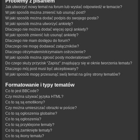
Problemy z pisaniem
Jak utworzyć nowy temat na forum lub wysłać odpowiedź w temacie?
W jaki sposób można zmienić lub usunąć post?
W jaki sposób można dodać podpis do swojego posta?
W jaki sposób można utworzyć ankietę?
Dlaczego nie można dodać więcej opcji ankiety?
W jaki sposób zmienić lub usunąć ankietę?
Dlaczego nie mam dostępu do forum?
Dlaczego nie mogę dodawać załączników?
Dlaczego otrzymałem/otrzymałam ostrzeżenie?
W jaki sposób można zgłosić posty moderatorowi?
Do czego służy przycisk “Zapisz” znajdujący się w oknie tworzenia tematu?
Dlaczego mój post musi być akceptowany?
W jaki sposób mogę przesunąć swój temat na górę strony tematów?
Formatowanie i typy tematów
Co to jest BBCode?
Czy można używać języka HTML?
Co to są są emotikony?
Czy można umieszczać obrazki w poście?
Co to są ogłoszenia globalne?
Co to są ogłoszenia?
Co to są przyklejone tematy?
Co to są zamknięte tematy?
Co to są ikony tematu?