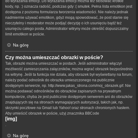
do wyrażania emocji. Do wyrażania emocji można też stosować krótkie
kody, np. :) oznacza radość, podczas gdy :( smutek. Pełna lista emotikon jest
dostępna z poziomu formularza tworzenia wiadomości. Nie należy jednak
nadmiernie używać emotikon, gdyż mogą spowodować, że post stanie się
nieczytelny i moderator może podjąć decyzję o ich usunięciu bądź też
usunięciu całego posta. Administrator witryny może określić dopuszczalny
limit emotikon w poście.
Na górę
Czy można umieszczać obrazki w poście?
Tak, obrazki można umieszczać w postach. Jeśli administrator włączył
możliwość zamieszczania załączników, można wgrać obrazek bezpośrednio
na witrynę. Jeśli ta funkcja nie działa, aby obrazek był wyświetlany na forum,
należy podać odnośnik do obrazka umieszczonego na publicznie
dostępnym serwerze, np. http://www.jakas_strona.com/moj_obrazek.gif. Nie
można podawać odnośników do obrazków zapisanych na prywatnym
komputerze, chyba że jest publicznie dostępnym serwerem ani do obrazków
znajdujących się na stronach wymagających autoryzacji, takich jak, np.
skrzynki pocztowe na Gmail lub Yahoo! oraz stronach chronionych hasłem.
Aby umieścić obrazek w poście, użyj znacznika BBCode
[img]
.
Na górę