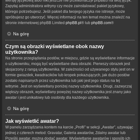
wersję językową albo nikt jeszcze nie przetłumaczył phpBB3 na twój język.
Zapytaj administratora witryny czy może zainstalować pakiet językowy,
którego potrzebujesz. Jeśli pakiet dla twojego języka nie istnieje, może
spróbujesz go utworzyć. Więcej informacji na ten temat można znaleźć na
stronie internetowej phpBB Limited
phpBB.pl
® lub
phpBB.com
®
Na górę
Czym są obrazki wyświetlane obok nazwy
użytkownika?
Na stronie przeglądania postów, w miejscu, gdzie są wyświetlane informacje
o użytkowniku, mogą być wyświetlane dwa obrazki. Pierwszy obrazek jest
skojarzony z rangą użytkownika. W zależności od używanego stylu jest on w
formie gwiazdek, kwadracików lub kropek pokazujących, jak dużo postów
zostało napisanych przez użytkownika lub jaki jest jego status na tej
witrynie. Jest on wyświetlany poniżej nazwy użytkownika. Drugi, zazwyczaj
większy obrazek, wyświetlany powyżej nazwy użytkownika jest znany jako
awatar i jest unikatowy lub osobisty dla każdego użytkownika.
Na górę
Jak wyświetlić awatar?
W panelu zarządzania kontem na karcie „Profil” w sekcji „Awatar”, używając
jednej z czterech metod: Gravatar, Galeria awatarów, Zdalny awatar lub
Prześlij awatar, można dodać awatar. Wyświetlanie awatarów i sposób ich