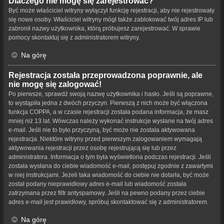
Dlaczego nie mogę się zarejestrować?
Być może właściciel witryny wyłączył funkcję rejestracji, aby nie rejestrowały
się nowe osoby. Właściciel witryny mógł także zablokować twój adres IP lub
zabronił nazwy użytkownika, którą próbujesz zarejestrować. W sprawie
pomocy skontaktuj się z administratorem witryny.
Na górę
Rejestracja została przeprowadzona poprawnie, ale
nie mogę się zalogować!
Po pierwsze, sprawdź swoją nazwę użytkownika i hasło. Jeśli są poprawne,
to wystąpiła jedna z dwóch przyczyn. Pierwszą z nich może być włączona
funkcja COPPA, a w czasie rejestracji została podana informacja, że masz
mniej niż 13 lat. Wówczas należy wykonać instrukcje wysłane na twój adres
e-mail. Jeśli nie to było przyczyną, być może nie została aktywowana
rejestracja. Niektóre witryny przed pierwszym zalogowaniem wymagają
aktywowania rejestracji przez osobę rejestrującą się lub przez
administratora. Informacja o tym była wyświetlona podczas rejestracji. Jeśli
została wysłana do ciebie wiadomość e-mail, postępuj zgodnie z zawartymi
w niej instrukcjami. Jeżeli taka wiadomość do ciebie nie dotarła, być może
został podany nieprawidłowy adres e-mail lub wiadomość została
zatrzymana przez filtr antyspamowy. Jeśli na pewno podany przez ciebie
adres e-mail jest prawidłowy, spróbuj skontaktować się z administratorem.
Na górę