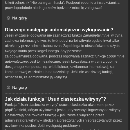
kliknij odnośnik “Nie pamiętam hasła”. Postępuj zgodnie z instrukcjami, a
prawdopodobnie niedługo znów będziesz móc się zalogować.
Na górę
Dlaczego następuje automatyczne wylogowanie?
Jeżeli w czasie logowania nie zaznaczysz funkcji
Zapamiętaj mnie
, witryna
zachowa informację o tym, że twój pobyt na tej witrynie będzie trwał tylko
określony przez administratora czas. Zapobiega to niewłaściwemu użyciu
twojego konta przez kogoś innego. Aby pozostać
zalogowanym/zalogowaną, podczas logowania zaznacz funkcję
Loguj mnie
automatycznie
. Jest to niezalecane, jeżeli korzystasz z witryny z ogólnie
dostępnego komputera, np. w bibliotece, kawiarence internetowej, sali
komputerowej w szkole lub na uczelni itp. Jeśli nie widzisz tej funkcji,
oznacza to, że administrator ją wyłączył.
Na górę
Jak działa funkcja “Usuń ciasteczka witryny”?
Funkcja “Usuń ciasteczka witryny” usuwa ciasteczka utworzone przez
phpBB dzięki, którym użytkownik jest autoryzowany i logowany do witryny.
Dostarczają one również funkcję – jeśli została włączona przez
administratora witryny – śledzenia przeczytanych i nieprzeczytanych przez
użytkownika postów. Jeśli występują problemy z