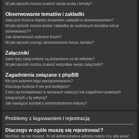
W jaki sposób można znaleźć swoje posty i tematy?
Obserwowanie tematów i zakładki
Jaka jest różnica między dodaniem zakładki a obserwowaniem?
W jaki sposób można dodać zakładkę do wybranych tematów lub je
obserwować??
Jak obserwować wybrane forum?
W jaki sposób usunąć obserwowanie forum, tematu?
Załączniki
Jakie typy załączników są dozwolone na tej witrynie?
W jaki sposób można znaleźć wszystkie swoje załączniki?
Zagadnienia związane z phpBB
Kto jest autorem tego oprogramowania?
Dlaczego funkcja X nie jest dostępna?
Z kim się kontaktować w sprawach nadużyć lub zagadnień prawnych
związanych z tą witryną?
Jak nawiązać kontakt z administratorem witryny?
Problemy z logowaniem i rejestracją
Dlaczego w ogóle muszę się rejestrować?
Możliwe, że nie musisz. To od administratora witryny zależy czy, aby pisać