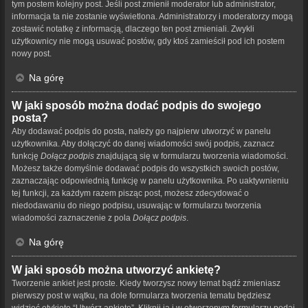
tym postem kolejny post. Jeśli post zmienił moderator lub administrator,
informacja ta nie zostanie wyświetlona. Administratorzy i moderatorzy mogą
zostawić notatkę z informacją, dlaczego ten post zmieniali. Zwykli
użytkownicy nie mogą usuwać postów, gdy ktoś zamieścił pod ich postem
nowy post.
Na górę
W jaki sposób można dodać podpis do swojego
posta?
Aby dodawać podpis do posta, należy go najpierw utworzyć w panelu
użytkownika. Aby dołączyć do danej wiadomości swój podpis, zaznacz
funkcję
Dołącz podpis
znajdującą się w formularzu tworzenia wiadomości.
Możesz także domyślnie dodawać podpis do wszystkich swoich postów,
zaznaczając odpowiednią funkcję w panelu użytkownika. Po uaktywnieniu
tej funkcji, za każdym razem pisząc post, możesz zdecydować o
niedodawaniu do niego podpisu, usuwając w formularzu tworzenia
wiadomości zaznaczenie z pola
Dołącz podpis
.
Na górę
W jaki sposób można utworzyć ankietę?
Tworzenie ankiet jest proste. Kiedy tworzysz nowy temat bądź zmieniasz
pierwszy post w wątku, na dole formularza tworzenia tematu będziesz
widzieć etykietę “Utwórz ankietę”. Kliknij ją i w otworzonym formularzu podaj