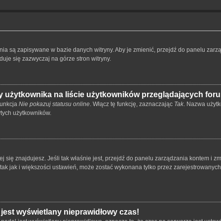
ienia są zapisywane w bazie danych witryny. Aby je zmienić, przejdź do panelu z
duje się zazwyczaj na górze stron witryny.
 użytkownika na liście użytkowników przeglądających for
funkcja
Nie pokazuj statusu online
. Włącz tę funkcję, zaznaczając
Tak
. Nazwa użytk
ytych użytkowników.
órej się znajdujesz. Jeśli tak właśnie jest, przejdź do panelu zarządzania kontem i
 tak jak i większości ustawień, może zostać wykonana tylko przez zarejestrowanyc
 jest wyświetlany nieprawidłowy czas!