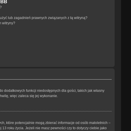
pBB
a?
użyć lub zagadnień prawnych związanych z tą witryną?
m witryny?
 do dodatkowych funkcji niedostępnych dla gości, takich jak własny
wilę, więc zaleca się jej wykonanie.
ch, które potencjalnie mogą zbierać informacje od osób małoletnich –
3 roku życia. Jeżeli nie masz pewności czy to dotyczy ciebie jako