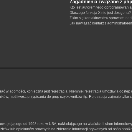
Zagadnienia związane z ph
Kto jest autorem tego oprogramowani
Dlaczego funkcja X nie jest dostępna?
Z kim się kontaktować w sprawach nad
Jak nawiązać kontakt z administratore
isać wiadomości, konieczna jest rejestracja. Niemniej rejestracja umożliwia dostęp
ków, możliwość przypisania do grup użytkowników itp. Rejestracja zajmuje tylko ch
bowiązującego od 1998 roku w USA, nakładającego na właścicieli stron internetowy
iców lub opiekunów prawnych na zbieranie informacji prywatnych od osób poniżej 1