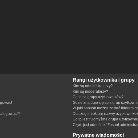
Rangi użytkownika i grupy
Kim są administratorzy?
Kim są moderatorzy?
Co to są grupy użytkowników?
ogować!
Gdzie znajduje się spis grup użytkown
W jaki sposób można zostać liderem g
 zalogować?!
Dlaczego niektóre nazwy użytkowników
Co to jest “Domyślna grupa użytkownik
Czym jest odnośnik “Zespół administra
Prywatne wiadomości