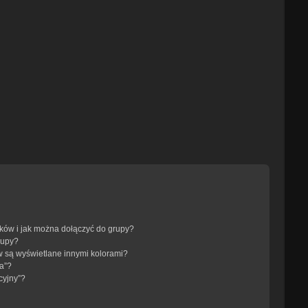
ików i jak można dołączyć do grupy?
rupy?
 są wyświetlane innymi kolorami?
a”?
cyjny”?