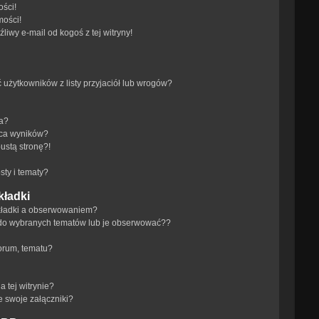
ści!
mości!
iwy e-mail od kogoś z tej witryny!
żytkowników z listy przyjaciół lub wrogów?
ra?
aca wyników?
ustą stronę?!
ty i tematy?
kładki
akładki a obserwowaniem?
do wybranych tematów lub je obserwować??
orum, tematu?
 tej witrynie?
e swoje załączniki?