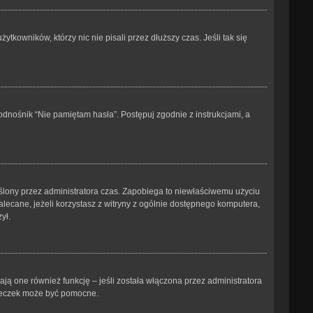
kowników, którzy nic nie pisali przez dłuższy czas. Jeśli tak się
dnośnik “Nie pamiętam hasła”. Postępuj zgodnie z instrukcjami, a
kreślony przez administratora czas. Zapobiega to niewłaściwemu użyciu
ezalecane, jeżeli korzystasz z witryny z ogólnie dostępnego komputera,
ył.
ją one również funkcję – jeśli została włączona przez administratora
steczek może być pomocne.