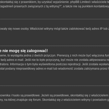
skontaktuj się z prawnikiem, by uzyskać wyjaśnienie. phpBB Limited i właściciele 
zagadnień prawnych związanych z tą witryną?”, a także nie są punktem kontaktow
strowały się nowe osoby. Właściciel witryny mógł także zablokować twój adres IP lu
e nie mogę się zalogować!
wne, to wystąpiła jedna z dwóch przyczyn. Pierwszą z nich może być włączona funk
twój adres e-mail. Jeśli nie to było przyczyną, być może nie została aktywowana
tratora. Informacja o tym była wyświetlona podczas rejestracji. Jeśli została wysł
został podany nieprawidłowy adres e-mail lub wiadomość została zatrzymana przez f
ika i hasło są prawidłowe. Jeżeli są prawidłowe, skontaktuj się z właścicielem wit
 na której znajduje się forum. Skontaktuj się z właścicielem witryny i powiadom 