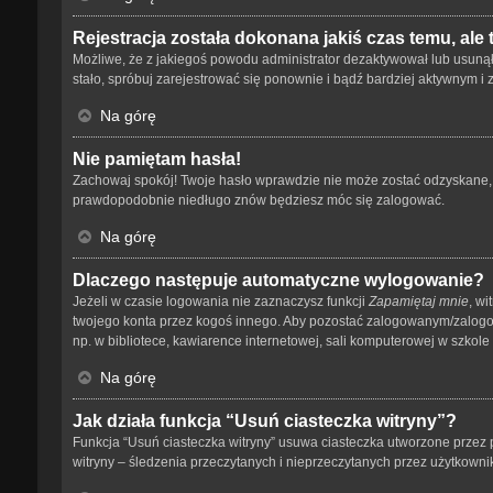
Rejestracja została dokonana jakiś czas temu, ale
Możliwe, że z jakiegoś powodu administrator dezaktywował lub usunął tw
stało, spróbuj zarejestrować się ponownie i bądź bardziej aktywnym
Na górę
Nie pamiętam hasła!
Zachowaj spokój! Twoje hasło wprawdzie nie może zostać odzyskane, a
prawdopodobnie niedługo znów będziesz móc się zalogować.
Na górę
Dlaczego następuje automatyczne wylogowanie?
Jeżeli w czasie logowania nie zaznaczysz funkcji
Zapamiętaj mnie
, wi
twojego konta przez kogoś innego. Aby pozostać zalogowanym/zalog
np. w bibliotece, kawiarence internetowej, sali komputerowej w szkole lub
Na górę
Jak działa funkcja “Usuń ciasteczka witryny”?
Funkcja “Usuń ciasteczka witryny” usuwa ciasteczka utworzone przez p
witryny – śledzenia przeczytanych i nieprzeczytanych przez użytkow