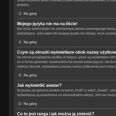
Jeżeli na pewno strefa czasowa została ustawiona prawidłowo, a czas 
problem.
Na górę
Mojego języka nie ma na liście!
Być może administrator nie zainstalował pakietu zawierającego twoją w
potrzebujesz. Jeśli pakiet dla twojego języka nie istnieje, może spró
Na górę
Czym są obrazki wyświetlane obok nazwy użytko
Na stronie przeglądania postów, w miejscu, gdzie są wyświetlane info
on w formie gwiazdek, kwadracików lub kropek pokazujących, jak dużo p
większy obrazek, wyświetlany powyżej nazwy użytkownika jest znany ja
Na górę
Jak wyświetlić awatar?
W panelu zarządzania kontem na karcie „Profil” w sekcji „Awatar”, uży
wyświetlania są uzależnione od administratora witryny. Jeśli nie możn
Na górę
Co to jest ranga i jak można ją zmienić?