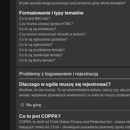
W jaki sposób mogę przesunąć swój temat na górę strony tematów?
Formatowanie i typy tematów
Co to jest BBCode?
Czy można używać języka HTML?
Co to są są emotikony?
Czy można umieszczać obrazki w poście?
Co to są ogłoszenia globalne?
Co to są ogłoszenia?
Co to są przyklejone tematy?
Co to są zamknięte tematy?
Co to są ikony tematu?
Problemy z logowaniem i rejestracją
Dlaczego w ogóle muszę się rejestrować?
Możliwe, że nie musisz. To od administratora witryny zależy czy, aby p
awatar, wysyłanie prywatnych wiadomości i e-maili do innych użytkowni
Na górę
Co to jest COPPA?
COPPA, to skrót od Child Online Privacy and Protection Act – prawa o
mających mniej niż 13 lat – obowiązek posiadania pisemnej zgody rodz