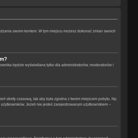
arządzania swoim kontem. W tym miejscu możesz dokonać zmian swoich
um?
ownika będzie wyświetlana tylko dla administratorów, moderatorów i
 zmień strefę czasową, tak aby była zgodna z twoim miejscem pobytu. Np.
h użytkowników. Jeżeli nie jesteś zarejestrowanym użytkownikiem –