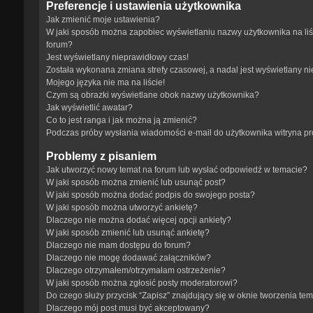
Preferencje i ustawienia użytkownika
Jak zmienić moje ustawienia?
W jaki sposób można zapobiec wyświetlaniu nazwy użytkownika na li
forum?
Jest wyświetlany nieprawidłowy czas!
Została wykonana zmiana strefy czasowej, a nadal jest wyświetlany n
Mojego języka nie ma na liście!
Czym są obrazki wyświetlane obok nazwy użytkownika?
Jak wyświetlić awatar?
Co to jest ranga i jak można ją zmienić?
Podczas próby wysłania wiadomości e-mail do użytkownika witryna p
Problemy z pisaniem
Jak utworzyć nowy temat na forum lub wysłać odpowiedź w temacie?
W jaki sposób można zmienić lub usunąć post?
W jaki sposób można dodać podpis do swojego posta?
W jaki sposób można utworzyć ankietę?
Dlaczego nie można dodać więcej opcji ankiety?
W jaki sposób zmienić lub usunąć ankietę?
Dlaczego nie mam dostępu do forum?
Dlaczego nie mogę dodawać załączników?
Dlaczego otrzymałem/otrzymałam ostrzeżenie?
W jaki sposób można zgłosić posty moderatorowi?
Do czego służy przycisk “Zapisz” znajdujący się w oknie tworzenia te
Dlaczego mój post musi być akceptowany?