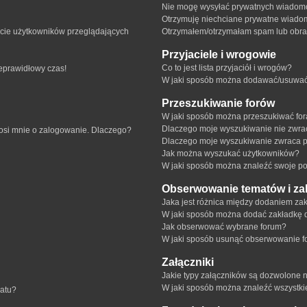
Nie mogę wysyłać prywatnych wiadomo
Otrzymuję niechciane prywatne wiado
ście użytkowników przeglądających
Otrzymałem/otrzymałam spam lub obraźl
Przyjaciele i wrogowie
Co to jest lista przyjaciół i wrogów?
ieprawidłowy czas!
W jaki sposób można dodawać/usuwać u
Przeszukiwanie forów
W jaki sposób można przeszukiwać fo
Dlaczego moje wyszukiwanie nie zwr
rosi mnie o zalogowanie. Dlaczego?
Dlaczego moje wyszukiwanie zwraca p
Jak można wyszukać użytkowników?
W jaki sposób można znaleźć swoje pos
Obserwowanie tematów i za
Jaka jest różnica między dodaniem z
W jaki sposób można dodać zakładkę 
Jak obserwować wybrane forum?
W jaki sposób usunąć obserwowanie f
Załączniki
Jakie typy załączników są dozwolone na
W jaki sposób można znaleźć wszystki
matu?