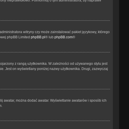
ony nieprawidłowo. Poinformuj o tym administratora, by naprawił
administratora witryny czy może zainstalować pakiet językowy, którego
etowej phpBB Limited
phpBB.pl
® lub
phpBB.com
®
kojarzony z rangą użytkownika. W zależności od używanego stylu jest
nie. Jest on wyświetlany poniżej nazwy użytkownika. Drugi, zazwyczaj
ślij awatar, można dodać awatar. Wyświetlanie awatarów i sposób ich
m.