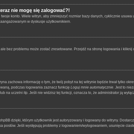
 teraz nie mogę się zalogować?!
oje konto. Wiele witryn, aby zmniejszyć rozmiar bazy danych, cyklicznie usuwa użyt
 i zaangażowanym w dyskusje użytkownikiem.
le bez problemu może zostać zresetowane. Przejdź na stronę logowania i kliknij o
tryna zachowa informację o tym, że twój pobyt na tej witrynie będzie trwał tylko o
owaną, podczas logowania zaznacz funkcję
Loguj mnie automatycznie
. Jest to ni
 na uczelni itp. Jeśli nie widzisz tej funkcji, oznacza to, że administrator ją wyłącz
hpBB dzięki, którym użytkownik jest autoryzowany i logowany do witryny. Dostarcza
nika postów. Jeśli występują problemy z logowaniem/wylogowaniem, usunięcie cia