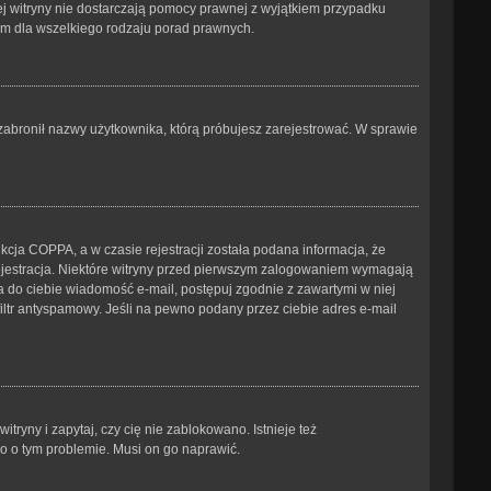
tej witryny nie dostarczają pomocy prawnej z wyjątkiem przypadku
ym dla wszelkiego rodzaju porad prawnych.
b zabronił nazwy użytkownika, którą próbujesz zarejestrować. W sprawie
cja COPPA, a w czasie rejestracji została podana informacja, że
 rejestracja. Niektóre witryny przed pierwszym zalogowaniem wymagają
ana do ciebie wiadomość e-mail, postępuj zgodnie z zawartymi w niej
iltr antyspamowy. Jeśli na pewno podany przez ciebie adres e-mail
ryny i zapytaj, czy cię nie zablokowano. Istnieje też
go o tym problemie. Musi on go naprawić.