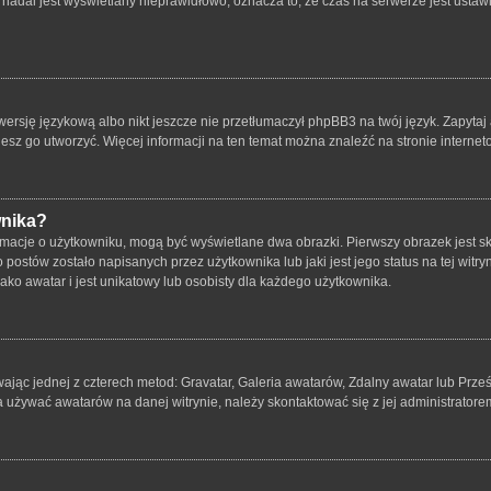
nadal jest wyświetlany nieprawidłowo, oznacza to, że czas na serwerze jest ustawi
ersję językową albo nikt jeszcze nie przetłumaczył phpBB3 na twój język. Zapytaj 
bujesz go utworzyć. Więcej informacji na ten temat można znaleźć na stronie intern
wnika?
rmacje o użytkowniku, mogą być wyświetlane dwa obrazki. Pierwszy obrazek jest s
ostów zostało napisanych przez użytkownika lub jaki jest jego status na tej witry
ko awatar i jest unikatowy lub osobisty dla każdego użytkownika.
wając jednej z czterech metod: Gravatar, Galeria awatarów, Zdalny awatar lub Prze
a używać awatarów na danej witrynie, należy skontaktować się z jej administratore