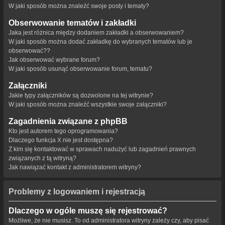
W jaki sposób można znaleźć swoje posty i tematy?
Obserwowanie tematów i zakładki
Jaka jest różnica między dodaniem zakładki a obserwowaniem?
W jaki sposób można dodać zakładkę do wybranych tematów lub je
obserwować??
Jak obserwować wybrane forum?
W jaki sposób usunąć obserwowanie forum, tematu?
Załączniki
Jakie typy załączników są dozwolone na tej witrynie?
W jaki sposób można znaleźć wszystkie swoje załączniki?
Zagadnienia związane z phpBB
Kto jest autorem tego oprogramowania?
Dlaczego funkcja X nie jest dostępna?
Z kim się kontaktować w sprawach nadużyć lub zagadnień prawnych
związanych z tą witryną?
Jak nawiązać kontakt z administratorem witryny?
Problemy z logowaniem i rejestracją
Dlaczego w ogóle muszę się rejestrować?
Możliwe, że nie musisz. To od administratora witryny zależy czy, aby pisać