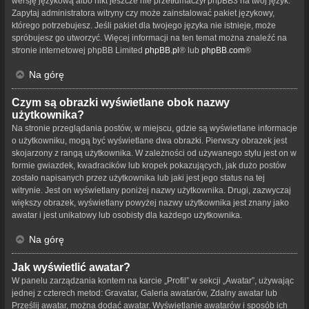
wersję językową albo nikt jeszcze nie przetłumaczył phpBB3 na twój język.
Zapytaj administratora witryny czy może zainstalować pakiet językowy,
którego potrzebujesz. Jeśli pakiet dla twojego języka nie istnieje, może
spróbujesz go utworzyć. Więcej informacji na ten temat można znaleźć na
stronie internetowej phpBB Limited
phpBB.pl
® lub
phpBB.com
®
Na górę
Czym są obrazki wyświetlane obok nazwy
użytkownika?
Na stronie przeglądania postów, w miejscu, gdzie są wyświetlane informacje
o użytkowniku, mogą być wyświetlane dwa obrazki. Pierwszy obrazek jest
skojarzony z rangą użytkownika. W zależności od używanego stylu jest on w
formie gwiazdek, kwadracików lub kropek pokazujących, jak dużo postów
zostało napisanych przez użytkownika lub jaki jest jego status na tej
witrynie. Jest on wyświetlany poniżej nazwy użytkownika. Drugi, zazwyczaj
większy obrazek, wyświetlany powyżej nazwy użytkownika jest znany jako
awatar i jest unikatowy lub osobisty dla każdego użytkownika.
Na górę
Jak wyświetlić awatar?
W panelu zarządzania kontem na karcie „Profil” w sekcji „Awatar”, używając
jednej z czterech metod: Gravatar, Galeria awatarów, Zdalny awatar lub
Prześlij awatar, można dodać awatar. Wyświetlanie awatarów i sposób ich