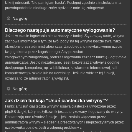
kliknij odnośnik “Nie pamiętam hasła”. Postępuj zgodnie z instrukcjami, a
prawdopodobnie niedługo znów będziesz móc się zalogować.
Na górę
Dlaczego następuje automatyczne wylogowanie?
Jeżeli w czasie logowania nie zaznaczysz funkcji
Zapamiętaj mnie
, witryna
zachowa informację o tym, że twój pobyt na tej witrynie będzie trwał tylko
określony przez administratora czas. Zapobiega to niewłaściwemu użyciu
twojego konta przez kogoś innego. Aby pozostać
zalogowanym/zalogowaną, podczas logowania zaznacz funkcję
Loguj mnie
automatycznie
. Jest to niezalecane, jeżeli korzystasz z witryny z ogólnie
dostępnego komputera, np. w bibliotece, kawiarence internetowej, sali
komputerowej w szkole lub na uczelni itp. Jeśli nie widzisz tej funkcji,
oznacza to, że administrator ją wyłączył.
Na górę
Jak działa funkcja “Usuń ciasteczka witryny”?
Funkcja “Usuń ciasteczka witryny” usuwa ciasteczka utworzone przez
phpBB dzięki, którym użytkownik jest autoryzowany i logowany do witryny.
Dostarczają one również funkcję – jeśli została włączona przez
administratora witryny – śledzenia przeczytanych i nieprzeczytanych przez
użytkownika postów. Jeśli występują problemy z