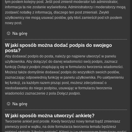
tym postem kolejny post. Jeśli post zmienił moderator lub administrator,
informacja ta nie zostanie wyświetlona. Administratorzy i moderatorzy mogą
zostawić notatkę z informacją, dlaczego ten post zmieniali. Zwykli
użytkownicy nie mogą usuwać postów, gdy ktoś zamieścił pod ich postem
nowy post.
Na górę
W jaki sposób można dodać podpis do swojego
posta?
Aby dodawać podpis do posta, należy go najpierw utworzyć w panelu
użytkownika. Aby dołączyć do danej wiadomości swój podpis, zaznacz
funkcję
Dołącz podpis
znajdującą się w formularzu tworzenia wiadomości.
Możesz także domyślnie dodawać podpis do wszystkich swoich postów,
zaznaczając odpowiednią funkcję w panelu użytkownika. Po uaktywnieniu
tej funkcji, za każdym razem pisząc post, możesz zdecydować o
niedodawaniu do niego podpisu, usuwając w formularzu tworzenia
wiadomości zaznaczenie z pola
Dołącz podpis
.
Na górę
W jaki sposób można utworzyć ankietę?
Tworzenie ankiet jest proste. Kiedy tworzysz nowy temat bądź zmieniasz
pierwszy post w wątku, na dole formularza tworzenia tematu będziesz
widzieć etykietę “Utwórz ankietę”. Kliknij ją i w otworzonym formularzu podaj