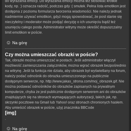
do wyrażania emocji. Do wyrażania emocji można też stosować krótkie
kody, np. :) oznacza radość, podczas gdy :( smutek. Pełna lista emotikon jest
dostępna z poziomu formularza tworzenia wiadomości. Nie należy jednak
nadmiernie używać emotikon, gdyż mogą spowodować, że post stanie się
nieczytelny i moderator może podjąć decyzję o ich usunięciu bądź też
usunięciu całego posta. Administrator witryny może określić dopuszczalny
limit emotikon w poście.
Na górę
Czy można umieszczać obrazki w poście?
Tak, obrazki można umieszczać w postach. Jeśli administrator włączył
możliwość zamieszczania załączników, można wgrać obrazek bezpośrednio
na witrynę. Jeśli ta funkcja nie działa, aby obrazek był wyświetlany na forum,
należy podać odnośnik do obrazka umieszczonego na publicznie
dostępnym serwerze, np. http://www.jakas_strona.com/moj_obrazek.gif. Nie
można podawać odnośników do obrazków zapisanych na prywatnym
komputerze, chyba że jest publicznie dostępnym serwerem ani do obrazków
znajdujących się na stronach wymagających autoryzacji, takich jak, np.
skrzynki pocztowe na Gmail lub Yahoo! oraz stronach chronionych hasłem.
Aby umieścić obrazek w poście, użyj znacznika BBCode
[img]
.
Na górę