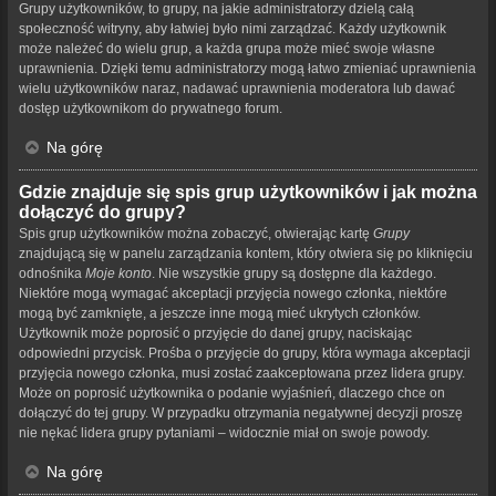
Grupy użytkowników, to grupy, na jakie administratorzy dzielą całą
społeczność witryny, aby łatwiej było nimi zarządzać. Każdy użytkownik
może należeć do wielu grup, a każda grupa może mieć swoje własne
uprawnienia. Dzięki temu administratorzy mogą łatwo zmieniać uprawnienia
wielu użytkowników naraz, nadawać uprawnienia moderatora lub dawać
dostęp użytkownikom do prywatnego forum.
Na górę
Gdzie znajduje się spis grup użytkowników i jak można
dołączyć do grupy?
Spis grup użytkowników można zobaczyć, otwierając kartę
Grupy
znajdującą się w panelu zarządzania kontem, który otwiera się po kliknięciu
odnośnika
Moje konto
. Nie wszystkie grupy są dostępne dla każdego.
Niektóre mogą wymagać akceptacji przyjęcia nowego członka, niektóre
mogą być zamknięte, a jeszcze inne mogą mieć ukrytych członków.
Użytkownik może poprosić o przyjęcie do danej grupy, naciskając
odpowiedni przycisk. Prośba o przyjęcie do grupy, która wymaga akceptacji
przyjęcia nowego członka, musi zostać zaakceptowana przez lidera grupy.
Może on poprosić użytkownika o podanie wyjaśnień, dlaczego chce on
dołączyć do tej grupy. W przypadku otrzymania negatywnej decyzji proszę
nie nękać lidera grupy pytaniami – widocznie miał on swoje powody.
Na górę