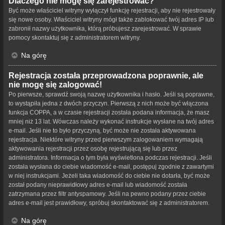
Dlaczego nie mogę się zarejestrować?
Być może właściciel witryny wyłączył funkcję rejestracji, aby nie rejestrowały
się nowe osoby. Właściciel witryny mógł także zablokować twój adres IP lub
zabronił nazwy użytkownika, którą próbujesz zarejestrować. W sprawie
pomocy skontaktuj się z administratorem witryny.
Na górę
Rejestracja została przeprowadzona poprawnie, ale
nie mogę się zalogować!
Po pierwsze, sprawdź swoją nazwę użytkownika i hasło. Jeśli są poprawne,
to wystąpiła jedna z dwóch przyczyn. Pierwszą z nich może być włączona
funkcja COPPA, a w czasie rejestracji została podana informacja, że masz
mniej niż 13 lat. Wówczas należy wykonać instrukcje wysłane na twój adres
e-mail. Jeśli nie to było przyczyną, być może nie została aktywowana
rejestracja. Niektóre witryny przed pierwszym zalogowaniem wymagają
aktywowania rejestracji przez osobę rejestrującą się lub przez
administratora. Informacja o tym była wyświetlona podczas rejestracji. Jeśli
została wysłana do ciebie wiadomość e-mail, postępuj zgodnie z zawartymi
w niej instrukcjami. Jeżeli taka wiadomość do ciebie nie dotarła, być może
został podany nieprawidłowy adres e-mail lub wiadomość została
zatrzymana przez filtr antyspamowy. Jeśli na pewno podany przez ciebie
adres e-mail jest prawidłowy, spróbuj skontaktować się z administratorem.
Na górę