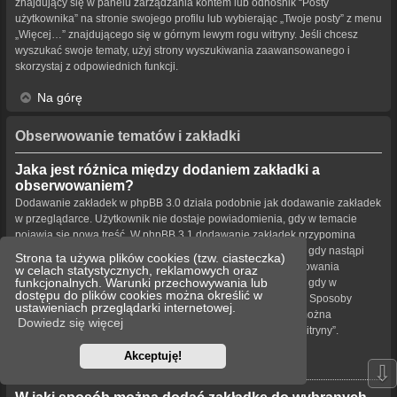
znajdujący się w panelu zarządzania kontem lub odnośnik “Posty
użytkownika” na stronie swojego profilu lub wybierając „Twoje posty” z menu
„Więcej…” znajdującego się w górnym lewym rogu witryny. Jeśli chcesz
wyszukać swoje tematy, użyj strony wyszukiwania zaawansowanego i
skorzystaj z odpowiednich funkcji.
Na górę
Obserwowanie tematów i zakładki
Jaka jest różnica między dodaniem zakładki a
obserwowaniem?
Dodawanie zakładek w phpBB 3.0 działa podobnie jak dodawanie zakładek
w przeglądarce. Użytkownik nie dostaje powiadomienia, gdy w temacie
pojawia się nowa treść. W phpBB 3.1 dodawanie zakładek przypomina
obserwowanie tematu. Użytkownik może być powiadamiany, gdy nastąpi
Strona ta używa plików cookies (tzw. ciasteczka)
aktualizacja tematu oznaczonego zakładką. Funkcja obserwowania
w celach statystycznych, reklamowych oraz
funkcjonalnych. Warunki przechowywania lub
powiadamia użytkownika – w wybrany przez niego sposób – gdy w
dostępu do plików cookies można określić w
obserwowanym temacie bądź forum pojawiła się nowa treść. Sposoby
ustawieniach przeglądarki internetowej.
powiadamiania dla zakładek i obserwowanych elementów można
Dowiedz się więcej
konfigurować w panelu użytkownika na karcie „Ustawienia witryny”.
Akceptuję!
Na górę
⇩