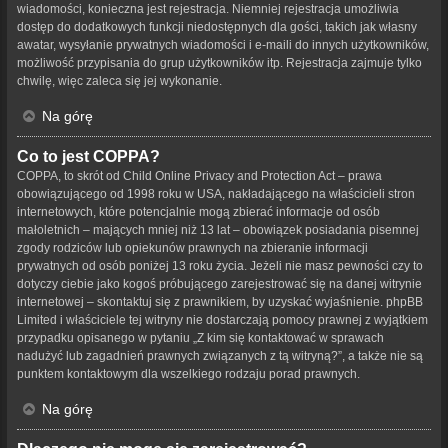
wiadomości, konieczna jest rejestracja. Niemniej rejestracja umożliwia
dostęp do dodatkowych funkcji niedostępnych dla gości, takich jak własny
awatar, wysyłanie prywatnych wiadomości i e-maili do innych użytkowników,
możliwość przypisania do grup użytkowników itp. Rejestracja zajmuje tylko
chwilę, więc zaleca się jej wykonanie.
Na górę
Co to jest COPPA?
COPPA, to skrót od Child Online Privacy and Protection Act – prawa
obowiązującego od 1998 roku w USA, nakładającego na właścicieli stron
internetowych, które potencjalnie mogą zbierać informacje od osób
małoletnich – mających mniej niż 13 lat – obowiązek posiadania pisemnej
zgody rodziców lub opiekunów prawnych na zbieranie informacji
prywatnych od osób poniżej 13 roku życia. Jeżeli nie masz pewności czy to
dotyczy ciebie jako kogoś próbującego zarejestrować się na danej witrynie
internetowej – skontaktuj się z prawnikiem, by uzyskać wyjaśnienie. phpBB
Limited i właściciele tej witryny nie dostarczają pomocy prawnej z wyjątkiem
przypadku opisanego w pytaniu „Z kim się kontaktować w sprawach
nadużyć lub zagadnień prawnych związanych z tą witryną?”, a także nie są
punktem kontaktowym dla wszelkiego rodzaju porad prawnych.
Na górę