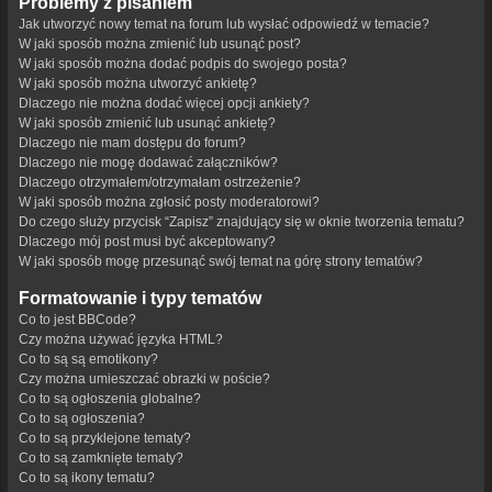
Problemy z pisaniem
Jak utworzyć nowy temat na forum lub wysłać odpowiedź w temacie?
W jaki sposób można zmienić lub usunąć post?
W jaki sposób można dodać podpis do swojego posta?
W jaki sposób można utworzyć ankietę?
Dlaczego nie można dodać więcej opcji ankiety?
W jaki sposób zmienić lub usunąć ankietę?
Dlaczego nie mam dostępu do forum?
Dlaczego nie mogę dodawać załączników?
Dlaczego otrzymałem/otrzymałam ostrzeżenie?
W jaki sposób można zgłosić posty moderatorowi?
Do czego służy przycisk “Zapisz” znajdujący się w oknie tworzenia tematu?
Dlaczego mój post musi być akceptowany?
W jaki sposób mogę przesunąć swój temat na górę strony tematów?
Formatowanie i typy tematów
Co to jest BBCode?
Czy można używać języka HTML?
Co to są są emotikony?
Czy można umieszczać obrazki w poście?
Co to są ogłoszenia globalne?
Co to są ogłoszenia?
Co to są przyklejone tematy?
Co to są zamknięte tematy?
Co to są ikony tematu?