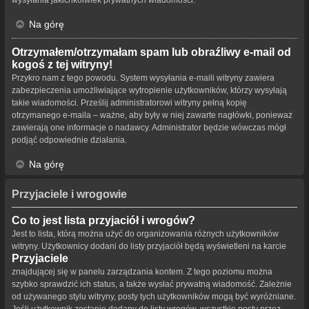
Na górę
Otrzymałem/otrzymałam spam lub obraźliwy e-mail od
kogoś z tej witryny!
Przykro nam z tego powodu. System wysyłania e-maili witryny zawiera
zabezpieczenia umożliwiające wytropienie użytkowników, którzy wysyłają
takie wiadomości. Prześlij administratorowi witryny pełną kopię
otrzymanego e-maila – ważne, aby były w niej zawarte nagłówki, ponieważ
zawierają one informacje o nadawcy. Administrator będzie wówczas mógł
podjąć odpowiednie działania.
Na górę
Przyjaciele i wrogowie
Co to jest lista przyjaciół i wrogów?
Jest to lista, którą można użyć do organizowania różnych użytkowników
witryny. Użytkownicy dodani do listy przyjaciół będą wyświetleni na karcie
Przyjaciele
znajdującej się w panelu zarządzania kontem. Z tego poziomu można
szybko sprawdzić ich status, a także wysłać prywatną wiadomość. Zależnie
od używanego stylu witryny, posty tych użytkowników mogą być wyróżniane.
Jeśli użytkownik zostanie dodany do listy wrogów, wszystkie posty przez