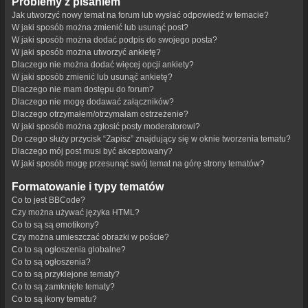
Problemy z pisaniem
Jak utworzyć nowy temat na forum lub wysłać odpowiedź w temacie?
W jaki sposób można zmienić lub usunąć post?
W jaki sposób można dodać podpis do swojego posta?
W jaki sposób można utworzyć ankietę?
Dlaczego nie można dodać więcej opcji ankiety?
W jaki sposób zmienić lub usunąć ankietę?
Dlaczego nie mam dostępu do forum?
Dlaczego nie mogę dodawać załączników?
Dlaczego otrzymałem/otrzymałam ostrzeżenie?
W jaki sposób można zgłosić posty moderatorowi?
Do czego służy przycisk “Zapisz” znajdujący się w oknie tworzenia tematu?
Dlaczego mój post musi być akceptowany?
W jaki sposób mogę przesunąć swój temat na górę strony tematów?
Formatowanie i typy tematów
Co to jest BBCode?
Czy można używać języka HTML?
Co to są są emotikony?
Czy można umieszczać obrazki w poście?
Co to są ogłoszenia globalne?
Co to są ogłoszenia?
Co to są przyklejone tematy?
Co to są zamknięte tematy?
Co to są ikony tematu?