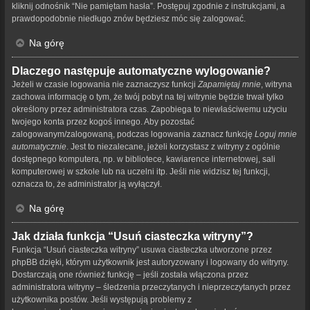
kliknij odnośnik “Nie pamiętam hasła”. Postępuj zgodnie z instrukcjami, a
prawdopodobnie niedługo znów będziesz móc się zalogować.
Na górę
Dlaczego następuje automatyczne wylogowanie?
Jeżeli w czasie logowania nie zaznaczysz funkcji
Zapamiętaj mnie
, witryna
zachowa informację o tym, że twój pobyt na tej witrynie będzie trwał tylko
określony przez administratora czas. Zapobiega to niewłaściwemu użyciu
twojego konta przez kogoś innego. Aby pozostać
zalogowanym/zalogowaną, podczas logowania zaznacz funkcję
Loguj mnie
automatycznie
. Jest to niezalecane, jeżeli korzystasz z witryny z ogólnie
dostępnego komputera, np. w bibliotece, kawiarence internetowej, sali
komputerowej w szkole lub na uczelni itp. Jeśli nie widzisz tej funkcji,
oznacza to, że administrator ją wyłączył.
Na górę
Jak działa funkcja “Usuń ciasteczka witryny”?
Funkcja “Usuń ciasteczka witryny” usuwa ciasteczka utworzone przez
phpBB dzięki, którym użytkownik jest autoryzowany i logowany do witryny.
Dostarczają one również funkcję – jeśli została włączona przez
administratora witryny – śledzenia przeczytanych i nieprzeczytanych przez
użytkownika postów. Jeśli występują problemy z