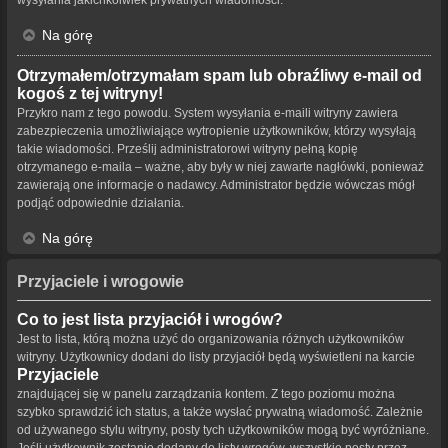
Na górę
Otrzymałem/otrzymałam spam lub obraźliwy e-mail od
kogoś z tej witryny!
Przykro nam z tego powodu. System wysyłania e-maili witryny zawiera
zabezpieczenia umożliwiające wytropienie użytkowników, którzy wysyłają
takie wiadomości. Prześlij administratorowi witryny pełną kopię
otrzymanego e-maila – ważne, aby były w niej zawarte nagłówki, ponieważ
zawierają one informacje o nadawcy. Administrator będzie wówczas mógł
podjąć odpowiednie działania.
Na górę
Przyjaciele i wrogowie
Co to jest lista przyjaciół i wrogów?
Jest to lista, którą można użyć do organizowania różnych użytkowników
witryny. Użytkownicy dodani do listy przyjaciół będą wyświetleni na karcie
Przyjaciele
znajdującej się w panelu zarządzania kontem. Z tego poziomu można
szybko sprawdzić ich status, a także wysłać prywatną wiadomość. Zależnie
od używanego stylu witryny, posty tych użytkowników mogą być wyróżniane.
Jeśli użytkownik zostanie dodany do listy wrogów, wszystkie posty przez