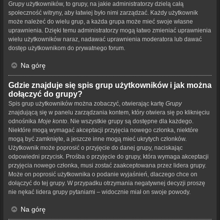
Grupy użytkowników, to grupy, na jakie administratorzy dzielą całą
społeczność witryny, aby łatwiej było nimi zarządzać. Każdy użytkownik
może należeć do wielu grup, a każda grupa może mieć swoje własne
uprawnienia. Dzięki temu administratorzy mogą łatwo zmieniać uprawnienia
wielu użytkowników naraz, nadawać uprawnienia moderatora lub dawać
dostęp użytkownikom do prywatnego forum.
Na górę
Gdzie znajduje się spis grup użytkowników i jak można
dołączyć do grupy?
Spis grup użytkowników można zobaczyć, otwierając kartę
Grupy
znajdującą się w panelu zarządzania kontem, który otwiera się po kliknięciu
odnośnika
Moje konto
. Nie wszystkie grupy są dostępne dla każdego.
Niektóre mogą wymagać akceptacji przyjęcia nowego członka, niektóre
mogą być zamknięte, a jeszcze inne mogą mieć ukrytych członków.
Użytkownik może poprosić o przyjęcie do danej grupy, naciskając
odpowiedni przycisk. Prośba o przyjęcie do grupy, która wymaga akceptacji
przyjęcia nowego członka, musi zostać zaakceptowana przez lidera grupy.
Może on poprosić użytkownika o podanie wyjaśnień, dlaczego chce on
dołączyć do tej grupy. W przypadku otrzymania negatywnej decyzji proszę
nie nękać lidera grupy pytaniami – widocznie miał on swoje powody.
Na górę