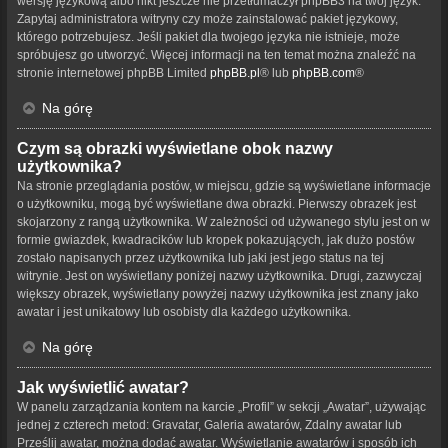
wersję językową albo nikt jeszcze nie przetłumaczył phpBB3 na twój język.
Zapytaj administratora witryny czy może zainstalować pakiet językowy,
którego potrzebujesz. Jeśli pakiet dla twojego języka nie istnieje, może
spróbujesz go utworzyć. Więcej informacji na ten temat można znaleźć na
stronie internetowej phpBB Limited
phpBB.pl
® lub
phpBB.com
®
Na górę
Czym są obrazki wyświetlane obok nazwy
użytkownika?
Na stronie przeglądania postów, w miejscu, gdzie są wyświetlane informacje
o użytkowniku, mogą być wyświetlane dwa obrazki. Pierwszy obrazek jest
skojarzony z rangą użytkownika. W zależności od używanego stylu jest on w
formie gwiazdek, kwadracików lub kropek pokazujących, jak dużo postów
zostało napisanych przez użytkownika lub jaki jest jego status na tej
witrynie. Jest on wyświetlany poniżej nazwy użytkownika. Drugi, zazwyczaj
większy obrazek, wyświetlany powyżej nazwy użytkownika jest znany jako
awatar i jest unikatowy lub osobisty dla każdego użytkownika.
Na górę
Jak wyświetlić awatar?
W panelu zarządzania kontem na karcie „Profil” w sekcji „Awatar”, używając
jednej z czterech metod: Gravatar, Galeria awatarów, Zdalny awatar lub
Prześlij awatar, można dodać awatar. Wyświetlanie awatarów i sposób ich