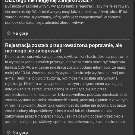
Dlaczego nie mogę się zarejestrować?
Być może właściciel witryny wyłączył funkcję rejestracji, aby nie rejestrowały
się nowe osoby. Właściciel witryny mógł także zablokować twój adres IP lub
zabronił nazwy użytkownika, którą próbujesz zarejestrować. W sprawie
pomocy skontaktuj się z administratorem witryny.
Na górę
Rejestracja została przeprowadzona poprawnie, ale
nie mogę się zalogować!
Po pierwsze, sprawdź swoją nazwę użytkownika i hasło. Jeśli są poprawne,
to wystąpiła jedna z dwóch przyczyn. Pierwszą z nich może być włączona
funkcja COPPA, a w czasie rejestracji została podana informacja, że masz
mniej niż 13 lat. Wówczas należy wykonać instrukcje wysłane na twój adres
e-mail. Jeśli nie to było przyczyną, być może nie została aktywowana
rejestracja. Niektóre witryny przed pierwszym zalogowaniem wymagają
aktywowania rejestracji przez osobę rejestrującą się lub przez
administratora. Informacja o tym była wyświetlona podczas rejestracji. Jeśli
została wysłana do ciebie wiadomość e-mail, postępuj zgodnie z zawartymi
w niej instrukcjami. Jeżeli taka wiadomość do ciebie nie dotarła, być może
został podany nieprawidłowy adres e-mail lub wiadomość została
zatrzymana przez filtr antyspamowy. Jeśli na pewno podany przez ciebie
adres e-mail jest prawidłowy, spróbuj skontaktować się z administratorem.
Na górę