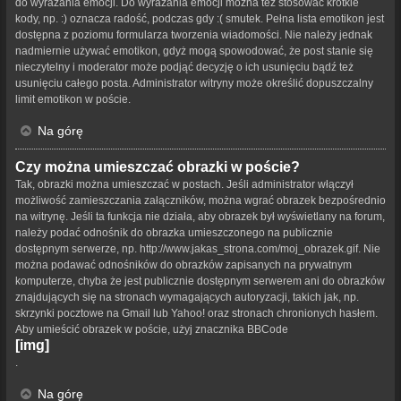
do wyrażania emocji. Do wyrażania emocji można też stosować krótkie
kody, np. :) oznacza radość, podczas gdy :( smutek. Pełna lista emotikon jest
dostępna z poziomu formularza tworzenia wiadomości. Nie należy jednak
nadmiernie używać emotikon, gdyż mogą spowodować, że post stanie się
nieczytelny i moderator może podjąć decyzję o ich usunięciu bądź też
usunięciu całego posta. Administrator witryny może określić dopuszczalny
limit emotikon w poście.
Na górę
Czy można umieszczać obrazki w poście?
Tak, obrazki można umieszczać w postach. Jeśli administrator włączył
możliwość zamieszczania załączników, można wgrać obrazek bezpośrednio
na witrynę. Jeśli ta funkcja nie działa, aby obrazek był wyświetlany na forum,
należy podać odnośnik do obrazka umieszczonego na publicznie
dostępnym serwerze, np. http://www.jakas_strona.com/moj_obrazek.gif. Nie
można podawać odnośników do obrazków zapisanych na prywatnym
komputerze, chyba że jest publicznie dostępnym serwerem ani do obrazków
znajdujących się na stronach wymagających autoryzacji, takich jak, np.
skrzynki pocztowe na Gmail lub Yahoo! oraz stronach chronionych hasłem.
Aby umieścić obrazek w poście, użyj znacznika BBCode
[img]
.
Na górę