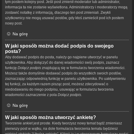
tym postem kolejny post. Jeśli post zmienił moderator lub administrator,
informacja ta nie zostanie wyświetlona. Administratorzy i moderatorzy mogą
zostawić notatkę z informacją, dlaczego ten post zmieniali. Zwykli
użytkownicy nie mogą usuwać postów, gdy ktoś zamieścił pod ich postem
nowy post.
Na górę
W jaki sposób można dodać podpis do swojego
posta?
Aby dodawać podpis do posta, należy go najpierw utworzyć w panelu
użytkownika. Aby dołączyć do danej wiadomości swój podpis, zaznacz
funkcję
Dołącz podpis
znajdującą się w formularzu tworzenia wiadomości.
Możesz także domyślnie dodawać podpis do wszystkich swoich postów,
zaznaczając odpowiednią funkcję w panelu użytkownika. Po uaktywnieniu
tej funkcji, za każdym razem pisząc post, możesz zdecydować o
niedodawaniu do niego podpisu, usuwając w formularzu tworzenia
wiadomości zaznaczenie z pola
Dołącz podpis
.
Na górę
W jaki sposób można utworzyć ankietę?
Tworzenie ankiet jest proste. Kiedy tworzysz nowy temat bądź zmieniasz
pierwszy post w wątku, na dole formularza tworzenia tematu będziesz
widzieć etykietę “Utwórz ankietę”. Kliknij ją i w otworzonym formularzu podaj