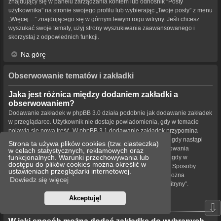
znajdujący się w panelu zarządzania kontem lub odnośnik “Posty
użytkownika” na stronie swojego profilu lub wybierając „Twoje posty” z menu
„Więcej…” znajdującego się w górnym lewym rogu witryny. Jeśli chcesz
wyszukać swoje tematy, użyj strony wyszukiwania zaawansowanego i
skorzystaj z odpowiednich funkcji.
Na górę
Obserwowanie tematów i zakładki
Jaka jest różnica między dodaniem zakładki a
obserwowaniem?
Dodawanie zakładek w phpBB 3.0 działa podobnie jak dodawanie zakładek
w przeglądarce. Użytkownik nie dostaje powiadomienia, gdy w temacie
pojawia się nowa treść. W phpBB 3.1 dodawanie zakładek przypomina
obserwowanie tematu. Użytkownik może być powiadamiany, gdy nastąpi
Strona ta używa plików cookies (tzw. ciasteczka)
aktualizacja tematu oznaczonego zakładką. Funkcja obserwowania
w celach statystycznych, reklamowych oraz
funkcjonalnych. Warunki przechowywania lub
powiadamia użytkownika – w wybrany przez niego sposób – gdy w
dostępu do plików cookies można określić w
obserwowanym temacie bądź forum pojawiła się nowa treść. Sposoby
ustawieniach przeglądarki internetowej.
powiadamiania dla zakładek i obserwowanych elementów można
Dowiedz się więcej
konfigurować w panelu użytkownika na karcie „Ustawienia witryny”.
Akceptuję!
Na górę
⇩