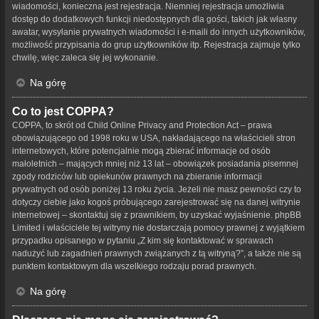
wiadomości, konieczna jest rejestracja. Niemniej rejestracja umożliwia
dostęp do dodatkowych funkcji niedostępnych dla gości, takich jak własny
awatar, wysyłanie prywatnych wiadomości i e-maili do innych użytkowników,
możliwość przypisania do grup użytkowników itp. Rejestracja zajmuje tylko
chwilę, więc zaleca się jej wykonanie.
Na górę
Co to jest COPPA?
COPPA, to skrót od Child Online Privacy and Protection Act – prawa
obowiązującego od 1998 roku w USA, nakładającego na właścicieli stron
internetowych, które potencjalnie mogą zbierać informacje od osób
małoletnich – mających mniej niż 13 lat – obowiązek posiadania pisemnej
zgody rodziców lub opiekunów prawnych na zbieranie informacji
prywatnych od osób poniżej 13 roku życia. Jeżeli nie masz pewności czy to
dotyczy ciebie jako kogoś próbującego zarejestrować się na danej witrynie
internetowej – skontaktuj się z prawnikiem, by uzyskać wyjaśnienie. phpBB
Limited i właściciele tej witryny nie dostarczają pomocy prawnej z wyjątkiem
przypadku opisanego w pytaniu „Z kim się kontaktować w sprawach
nadużyć lub zagadnień prawnych związanych z tą witryną?”, a także nie są
punktem kontaktowym dla wszelkiego rodzaju porad prawnych.
Na górę