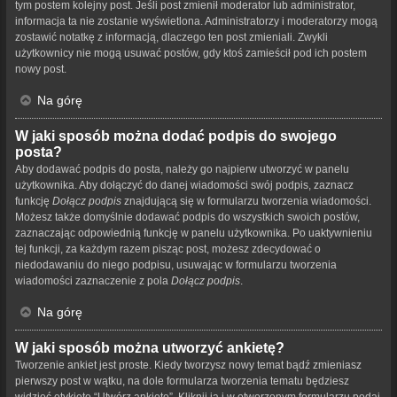
tym postem kolejny post. Jeśli post zmienił moderator lub administrator,
informacja ta nie zostanie wyświetlona. Administratorzy i moderatorzy mogą
zostawić notatkę z informacją, dlaczego ten post zmieniali. Zwykli
użytkownicy nie mogą usuwać postów, gdy ktoś zamieścił pod ich postem
nowy post.
Na górę
W jaki sposób można dodać podpis do swojego
posta?
Aby dodawać podpis do posta, należy go najpierw utworzyć w panelu
użytkownika. Aby dołączyć do danej wiadomości swój podpis, zaznacz
funkcję
Dołącz podpis
znajdującą się w formularzu tworzenia wiadomości.
Możesz także domyślnie dodawać podpis do wszystkich swoich postów,
zaznaczając odpowiednią funkcję w panelu użytkownika. Po uaktywnieniu
tej funkcji, za każdym razem pisząc post, możesz zdecydować o
niedodawaniu do niego podpisu, usuwając w formularzu tworzenia
wiadomości zaznaczenie z pola
Dołącz podpis
.
Na górę
W jaki sposób można utworzyć ankietę?
Tworzenie ankiet jest proste. Kiedy tworzysz nowy temat bądź zmieniasz
pierwszy post w wątku, na dole formularza tworzenia tematu będziesz
widzieć etykietę “Utwórz ankietę”. Kliknij ją i w otworzonym formularzu podaj