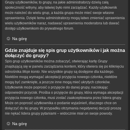
Grupy użytkowników, to grupy, na jakie administratorzy dzielą całą
społeczność witryny, aby łatwiej było nimi zarządzać. Każdy użytkownik
może należeć do wielu grup, a każda grupa może mieć swoje własne
uprawnienia. Dzięki temu administratorzy mogą łatwo zmieniać uprawnienia
wielu użytkowników naraz, nadawać uprawnienia moderatora lub dawać
dostęp użytkownikom do prywatnego forum.
Na górę
Gdzie znajduje się spis grup użytkowników i jak można
dołączyć do grupy?
Spis grup użytkowników można zobaczyć, otwierając kartę
Grupy
znajdującą się w panelu zarządzania kontem, który otwiera się po kliknięciu
odnośnika
Moje konto
. Nie wszystkie grupy są dostępne dla każdego.
Niektóre mogą wymagać akceptacji przyjęcia nowego członka, niektóre
mogą być zamknięte, a jeszcze inne mogą mieć ukrytych członków.
Użytkownik może poprosić o przyjęcie do danej grupy, naciskając
odpowiedni przycisk. Prośba o przyjęcie do grupy, która wymaga akceptacji
przyjęcia nowego członka, musi zostać zaakceptowana przez lidera grupy.
Może on poprosić użytkownika o podanie wyjaśnień, dlaczego chce on
dołączyć do tej grupy. W przypadku otrzymania negatywnej decyzji proszę
nie nękać lidera grupy pytaniami – widocznie miał on swoje powody.
Na górę