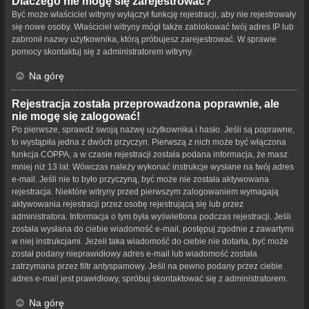
Dlaczego nie mogę się zarejestrować?
Być może właściciel witryny wyłączył funkcję rejestracji, aby nie rejestrowały
się nowe osoby. Właściciel witryny mógł także zablokować twój adres IP lub
zabronił nazwy użytkownika, którą próbujesz zarejestrować. W sprawie
pomocy skontaktuj się z administratorem witryny.
Na górę
Rejestracja została przeprowadzona poprawnie, ale
nie mogę się zalogować!
Po pierwsze, sprawdź swoją nazwę użytkownika i hasło. Jeśli są poprawne,
to wystąpiła jedna z dwóch przyczyn. Pierwszą z nich może być włączona
funkcja COPPA, a w czasie rejestracji została podana informacja, że masz
mniej niż 13 lat. Wówczas należy wykonać instrukcje wysłane na twój adres
e-mail. Jeśli nie to było przyczyną, być może nie została aktywowana
rejestracja. Niektóre witryny przed pierwszym zalogowaniem wymagają
aktywowania rejestracji przez osobę rejestrującą się lub przez
administratora. Informacja o tym była wyświetlona podczas rejestracji. Jeśli
została wysłana do ciebie wiadomość e-mail, postępuj zgodnie z zawartymi
w niej instrukcjami. Jeżeli taka wiadomość do ciebie nie dotarła, być może
został podany nieprawidłowy adres e-mail lub wiadomość została
zatrzymana przez filtr antyspamowy. Jeśli na pewno podany przez ciebie
adres e-mail jest prawidłowy, spróbuj skontaktować się z administratorem.
Na górę