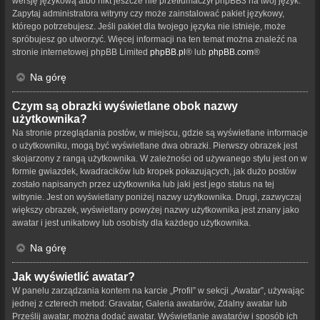
wersję językową albo nikt jeszcze nie przetłumaczył phpBB3 na twój język.
Zapytaj administratora witryny czy może zainstalować pakiet językowy,
którego potrzebujesz. Jeśli pakiet dla twojego języka nie istnieje, może
spróbujesz go utworzyć. Więcej informacji na ten temat można znaleźć na
stronie internetowej phpBB Limited
phpBB.pl
® lub
phpBB.com
®
Na górę
Czym są obrazki wyświetlane obok nazwy
użytkownika?
Na stronie przeglądania postów, w miejscu, gdzie są wyświetlane informacje
o użytkowniku, mogą być wyświetlane dwa obrazki. Pierwszy obrazek jest
skojarzony z rangą użytkownika. W zależności od używanego stylu jest on w
formie gwiazdek, kwadracików lub kropek pokazujących, jak dużo postów
zostało napisanych przez użytkownika lub jaki jest jego status na tej
witrynie. Jest on wyświetlany poniżej nazwy użytkownika. Drugi, zazwyczaj
większy obrazek, wyświetlany powyżej nazwy użytkownika jest znany jako
awatar i jest unikatowy lub osobisty dla każdego użytkownika.
Na górę
Jak wyświetlić awatar?
W panelu zarządzania kontem na karcie „Profil” w sekcji „Awatar”, używając
jednej z czterech metod: Gravatar, Galeria awatarów, Zdalny awatar lub
Prześlij awatar, można dodać awatar. Wyświetlanie awatarów i sposób ich