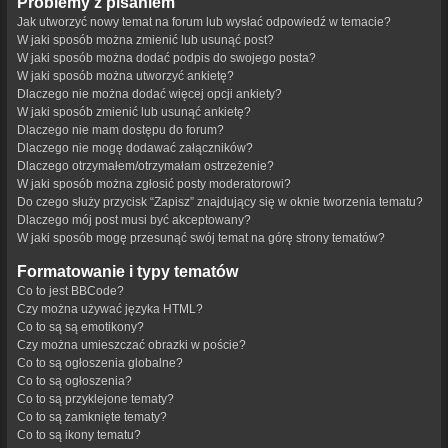
Problemy z pisaniem
Jak utworzyć nowy temat na forum lub wysłać odpowiedź w temacie?
W jaki sposób można zmienić lub usunąć post?
W jaki sposób można dodać podpis do swojego posta?
W jaki sposób można utworzyć ankietę?
Dlaczego nie można dodać więcej opcji ankiety?
W jaki sposób zmienić lub usunąć ankietę?
Dlaczego nie mam dostępu do forum?
Dlaczego nie mogę dodawać załączników?
Dlaczego otrzymałem/otrzymałam ostrzeżenie?
W jaki sposób można zgłosić posty moderatorowi?
Do czego służy przycisk “Zapisz” znajdujący się w oknie tworzenia tematu?
Dlaczego mój post musi być akceptowany?
W jaki sposób mogę przesunąć swój temat na górę strony tematów?
Formatowanie i typy tematów
Co to jest BBCode?
Czy można używać języka HTML?
Co to są są emotikony?
Czy można umieszczać obrazki w poście?
Co to są ogłoszenia globalne?
Co to są ogłoszenia?
Co to są przyklejone tematy?
Co to są zamknięte tematy?
Co to są ikony tematu?