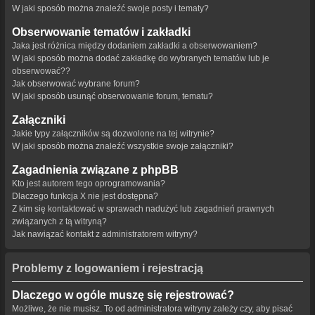
W jaki sposób można znaleźć swoje posty i tematy?
Obserwowanie tematów i zakładki
Jaka jest różnica między dodaniem zakładki a obserwowaniem?
W jaki sposób można dodać zakładkę do wybranych tematów lub je
obserwować??
Jak obserwować wybrane forum?
W jaki sposób usunąć obserwowanie forum, tematu?
Załączniki
Jakie typy załączników są dozwolone na tej witrynie?
W jaki sposób można znaleźć wszystkie swoje załączniki?
Zagadnienia związane z phpBB
Kto jest autorem tego oprogramowania?
Dlaczego funkcja X nie jest dostępna?
Z kim się kontaktować w sprawach nadużyć lub zagadnień prawnych
związanych z tą witryną?
Jak nawiązać kontakt z administratorem witryny?
Problemy z logowaniem i rejestracją
Dlaczego w ogóle muszę się rejestrować?
Możliwe, że nie musisz. To od administratora witryny zależy czy, aby pisać