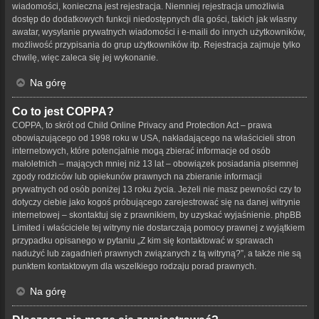
wiadomości, konieczna jest rejestracja. Niemniej rejestracja umożliwia
dostęp do dodatkowych funkcji niedostępnych dla gości, takich jak własny
awatar, wysyłanie prywatnych wiadomości i e-maili do innych użytkowników,
możliwość przypisania do grup użytkowników itp. Rejestracja zajmuje tylko
chwilę, więc zaleca się jej wykonanie.
Na górę
Co to jest COPPA?
COPPA, to skrót od Child Online Privacy and Protection Act – prawa
obowiązującego od 1998 roku w USA, nakładającego na właścicieli stron
internetowych, które potencjalnie mogą zbierać informacje od osób
małoletnich – mających mniej niż 13 lat – obowiązek posiadania pisemnej
zgody rodziców lub opiekunów prawnych na zbieranie informacji
prywatnych od osób poniżej 13 roku życia. Jeżeli nie masz pewności czy to
dotyczy ciebie jako kogoś próbującego zarejestrować się na danej witrynie
internetowej – skontaktuj się z prawnikiem, by uzyskać wyjaśnienie. phpBB
Limited i właściciele tej witryny nie dostarczają pomocy prawnej z wyjątkiem
przypadku opisanego w pytaniu „Z kim się kontaktować w sprawach
nadużyć lub zagadnień prawnych związanych z tą witryną?”, a także nie są
punktem kontaktowym dla wszelkiego rodzaju porad prawnych.
Na górę