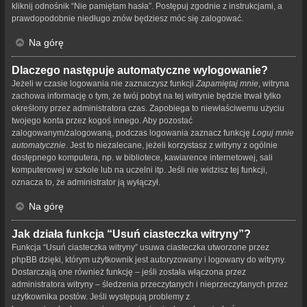
kliknij odnośnik “Nie pamiętam hasła”. Postępuj zgodnie z instrukcjami, a
prawdopodobnie niedługo znów będziesz móc się zalogować.
Na górę
Dlaczego następuje automatyczne wylogowanie?
Jeżeli w czasie logowania nie zaznaczysz funkcji
Zapamiętaj mnie
, witryna
zachowa informację o tym, że twój pobyt na tej witrynie będzie trwał tylko
określony przez administratora czas. Zapobiega to niewłaściwemu użyciu
twojego konta przez kogoś innego. Aby pozostać
zalogowanym/zalogowaną, podczas logowania zaznacz funkcję
Loguj mnie
automatycznie
. Jest to niezalecane, jeżeli korzystasz z witryny z ogólnie
dostępnego komputera, np. w bibliotece, kawiarence internetowej, sali
komputerowej w szkole lub na uczelni itp. Jeśli nie widzisz tej funkcji,
oznacza to, że administrator ją wyłączył.
Na górę
Jak działa funkcja “Usuń ciasteczka witryny”?
Funkcja “Usuń ciasteczka witryny” usuwa ciasteczka utworzone przez
phpBB dzięki, którym użytkownik jest autoryzowany i logowany do witryny.
Dostarczają one również funkcję – jeśli została włączona przez
administratora witryny – śledzenia przeczytanych i nieprzeczytanych przez
użytkownika postów. Jeśli występują problemy z