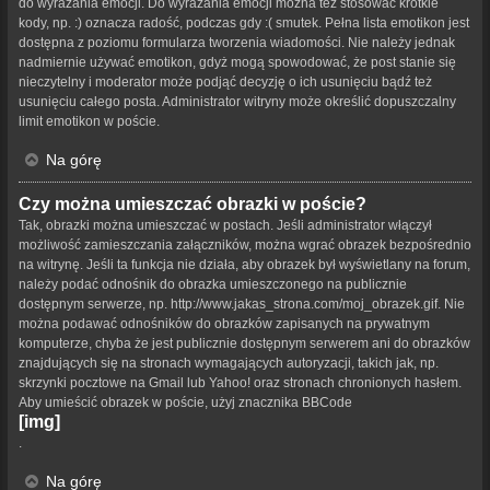
do wyrażania emocji. Do wyrażania emocji można też stosować krótkie
kody, np. :) oznacza radość, podczas gdy :( smutek. Pełna lista emotikon jest
dostępna z poziomu formularza tworzenia wiadomości. Nie należy jednak
nadmiernie używać emotikon, gdyż mogą spowodować, że post stanie się
nieczytelny i moderator może podjąć decyzję o ich usunięciu bądź też
usunięciu całego posta. Administrator witryny może określić dopuszczalny
limit emotikon w poście.
Na górę
Czy można umieszczać obrazki w poście?
Tak, obrazki można umieszczać w postach. Jeśli administrator włączył
możliwość zamieszczania załączników, można wgrać obrazek bezpośrednio
na witrynę. Jeśli ta funkcja nie działa, aby obrazek był wyświetlany na forum,
należy podać odnośnik do obrazka umieszczonego na publicznie
dostępnym serwerze, np. http://www.jakas_strona.com/moj_obrazek.gif. Nie
można podawać odnośników do obrazków zapisanych na prywatnym
komputerze, chyba że jest publicznie dostępnym serwerem ani do obrazków
znajdujących się na stronach wymagających autoryzacji, takich jak, np.
skrzynki pocztowe na Gmail lub Yahoo! oraz stronach chronionych hasłem.
Aby umieścić obrazek w poście, użyj znacznika BBCode
[img]
.
Na górę