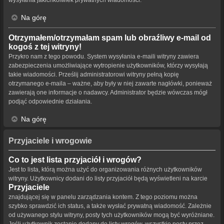
Na górę
Otrzymałem/otrzymałam spam lub obraźliwy e-mail od
kogoś z tej witryny!
Przykro nam z tego powodu. System wysyłania e-maili witryny zawiera
zabezpieczenia umożliwiające wytropienie użytkowników, którzy wysyłają
takie wiadomości. Prześlij administratorowi witryny pełną kopię
otrzymanego e-maila – ważne, aby były w niej zawarte nagłówki, ponieważ
zawierają one informacje o nadawcy. Administrator będzie wówczas mógł
podjąć odpowiednie działania.
Na górę
Przyjaciele i wrogowie
Co to jest lista przyjaciół i wrogów?
Jest to lista, którą można użyć do organizowania różnych użytkowników
witryny. Użytkownicy dodani do listy przyjaciół będą wyświetleni na karcie
Przyjaciele
znajdującej się w panelu zarządzania kontem. Z tego poziomu można
szybko sprawdzić ich status, a także wysłać prywatną wiadomość. Zależnie
od używanego stylu witryny, posty tych użytkowników mogą być wyróżniane.
Jeśli użytkownik zostanie dodany do listy wrogów, wszystkie posty przez