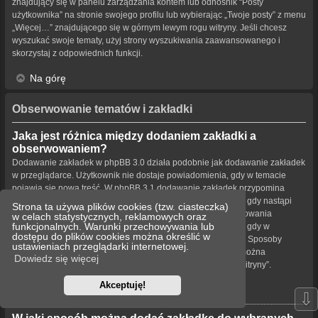
znajdujący się w panelu zarządzania kontem lub odnośnik “Posty
użytkownika” na stronie swojego profilu lub wybierając „Twoje posty” z menu
„Więcej…” znajdującego się w górnym lewym rogu witryny. Jeśli chcesz
wyszukać swoje tematy, użyj strony wyszukiwania zaawansowanego i
skorzystaj z odpowiednich funkcji.
Na górę
Obserwowanie tematów i zakładki
Jaka jest różnica między dodaniem zakładki a
obserwowaniem?
Dodawanie zakładek w phpBB 3.0 działa podobnie jak dodawanie zakładek
w przeglądarce. Użytkownik nie dostaje powiadomienia, gdy w temacie
pojawia się nowa treść. W phpBB 3.1 dodawanie zakładek przypomina
obserwowanie tematu. Użytkownik może być powiadamiany, gdy nastąpi
Strona ta używa plików cookies (tzw. ciasteczka)
aktualizacja tematu oznaczonego zakładką. Funkcja obserwowania
w celach statystycznych, reklamowych oraz
funkcjonalnych. Warunki przechowywania lub
powiadamia użytkownika – w wybrany przez niego sposób – gdy w
dostępu do plików cookies można określić w
obserwowanym temacie bądź forum pojawiła się nowa treść. Sposoby
ustawieniach przeglądarki internetowej.
powiadamiania dla zakładek i obserwowanych elementów można
Dowiedz się więcej
konfigurować w panelu użytkownika na karcie „Ustawienia witryny”.
Akceptuję!
Na górę
⇩