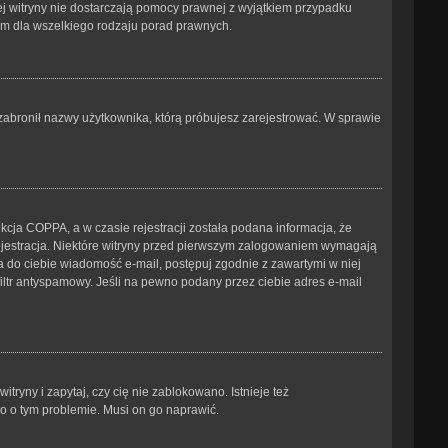
tej witryny nie dostarczają pomocy prawnej z wyjątkiem przypadku
ym dla wszelkiego rodzaju porad prawnych.
b zabronił nazwy użytkownika, którą próbujesz zarejestrować. W sprawie
cja COPPA, a w czasie rejestracji została podana informacja, że
 rejestracja. Niektóre witryny przed pierwszym zalogowaniem wymagają
ana do ciebie wiadomość e-mail, postępuj zgodnie z zawartymi w niej
iltr antyspamowy. Jeśli na pewno podany przez ciebie adres e-mail
ryny i zapytaj, czy cię nie zablokowano. Istnieje też
go o tym problemie. Musi on go naprawić.