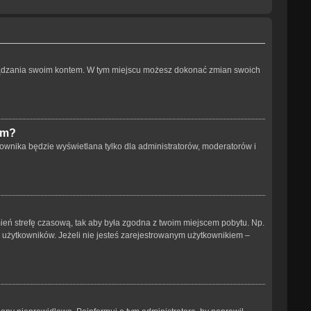
arządzania swoim kontem. W tym miejscu możesz dokonać zmian swoich
um?
ownika będzie wyświetlana tylko dla administratorów, moderatorów i
 zmień strefę czasową, tak aby była zgodna z twoim miejscem pobytu. Np.
h użytkowników. Jeżeli nie jesteś zarejestrowanym użytkownikiem –