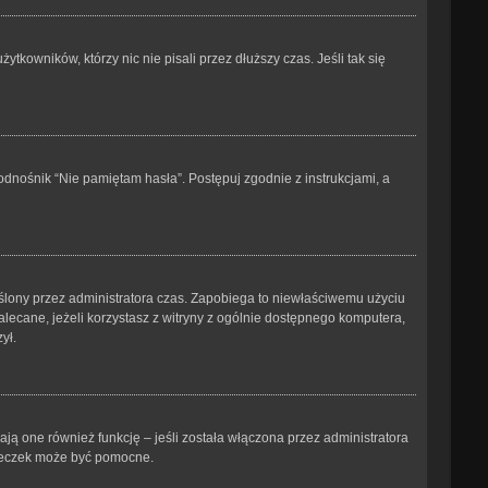
kowników, którzy nic nie pisali przez dłuższy czas. Jeśli tak się
dnośnik “Nie pamiętam hasła”. Postępuj zgodnie z instrukcjami, a
kreślony przez administratora czas. Zapobiega to niewłaściwemu użyciu
ezalecane, jeżeli korzystasz z witryny z ogólnie dostępnego komputera,
ył.
ją one również funkcję – jeśli została włączona przez administratora
steczek może być pomocne.