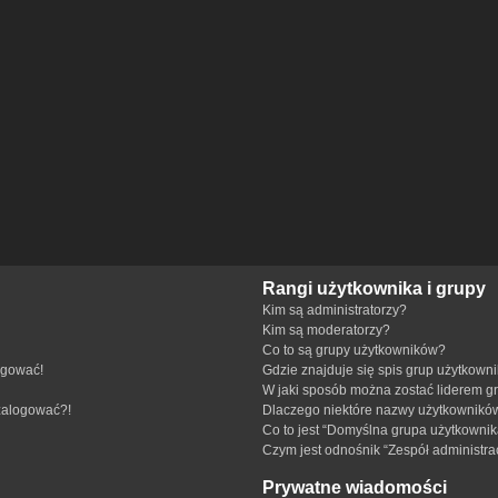
Rangi użytkownika i grupy
Kim są administratorzy?
Kim są moderatorzy?
Co to są grupy użytkowników?
ogować!
Gdzie znajduje się spis grup użytkown
W jaki sposób można zostać liderem g
 zalogować?!
Dlaczego niektóre nazwy użytkowników
Co to jest “Domyślna grupa użytkownik
Czym jest odnośnik “Zespół administra
Prywatne wiadomości