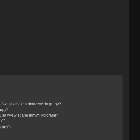
ików i jak można dołączyć do grupy?
rupy?
 są wyświetlane innymi kolorami?
a”?
cyjny”?