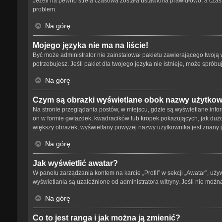
Jeżeli na pewno strefa czasowa została ustawiona prawidłowo, a czas 
problem.
Na górę
Mojego języka nie ma na liście!
Być może administrator nie zainstalował pakietu zawierającego twoją w
potrzebujesz. Jeśli pakiet dla twojego języka nie istnieje, może spró
Na górę
Czym są obrazki wyświetlane obok nazwy użytko
Na stronie przeglądania postów, w miejscu, gdzie są wyświetlane info
on w formie gwiazdek, kwadracików lub kropek pokazujących, jak dużo p
większy obrazek, wyświetlany powyżej nazwy użytkownika jest znany ja
Na górę
Jak wyświetlić awatar?
W panelu zarządzania kontem na karcie „Profil” w sekcji „Awatar”, uży
wyświetlania są uzależnione od administratora witryny. Jeśli nie możn
Na górę
Co to jest ranga i jak można ją zmienić?