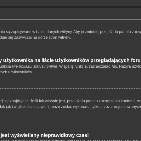
ienia są zapisywane w bazie danych witryny. Aby je zmienić, przejdź do panelu z
duje się zazwyczaj na górze stron witryny.
 użytkownika na liście użytkowników przeglądających for
funkcja
Nie pokazuj statusu online
. Włącz tę funkcję, zaznaczając
Tak
. Nazwa użytk
ytych użytkowników.
órej się znajdujesz. Jeśli tak właśnie jest, przejdź do panelu zarządzania kontem i
 tak jak i większości ustawień, może zostać wykonana tylko przez zarejestrowanyc
 jest wyświetlany nieprawidłowy czas!