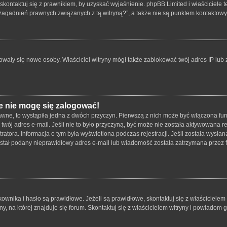
skontaktuj się z prawnikiem, by uzyskać wyjaśnienie. phpBB Limited i właściciele 
zagadnień prawnych związanych z tą witryną?”, a także nie są punktem kontaktow
strowały się nowe osoby. Właściciel witryny mógł także zablokować twój adres IP lu
e nie mogę się zalogować!
wne, to wystąpiła jedna z dwóch przyczyn. Pierwszą z nich może być włączona funk
twój adres e-mail. Jeśli nie to było przyczyną, być może nie została aktywowana
tratora. Informacja o tym była wyświetlona podczas rejestracji. Jeśli została wysł
został podany nieprawidłowy adres e-mail lub wiadomość została zatrzymana przez f
ika i hasło są prawidłowe. Jeżeli są prawidłowe, skontaktuj się z właścicielem wit
 na której znajduje się forum. Skontaktuj się z właścicielem witryny i powiadom 