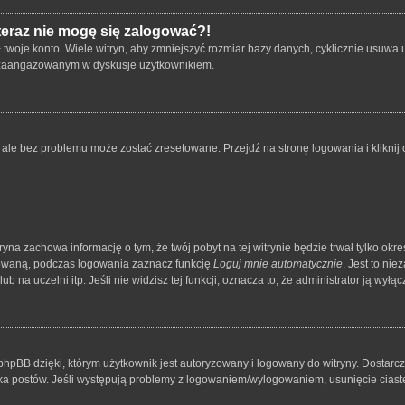
 teraz nie mogę się zalogować?!
oje konto. Wiele witryn, aby zmniejszyć rozmiar bazy danych, cyklicznie usuwa użyt
 i zaangażowanym w dyskusje użytkownikiem.
le bez problemu może zostać zresetowane. Przejdź na stronę logowania i kliknij o
tryna zachowa informację o tym, że twój pobyt na tej witrynie będzie trwał tylko o
owaną, podczas logowania zaznacz funkcję
Loguj mnie automatycznie
. Jest to ni
 na uczelni itp. Jeśli nie widzisz tej funkcji, oznacza to, że administrator ją wyłącz
hpBB dzięki, którym użytkownik jest autoryzowany i logowany do witryny. Dostarcza
nika postów. Jeśli występują problemy z logowaniem/wylogowaniem, usunięcie cia