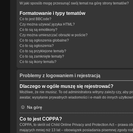
W jaki sposób mogę przesunąć swój temat na górę strony tematów?
Formatowanie i typy tematów
Co to jest BBCode?
Czy można używać języka HTML?
Co to są są emotikony?
Czy można umieszczać obrazki w poście?
Co to są ogłoszenia globalne?
Co to są ogłoszenia?
Co to są przyklejone tematy?
Co to są zamknięte tematy?
Co to są ikony tematu?
Problemy z logowaniem i rejestracją
Dlaczego w ogóle muszę się rejestrować?
Możliwe, że nie musisz. To od administratora witryny zależy czy, aby p
awatar, wysyłanie prywatnych wiadomości i e-maili do innych użytkowni
Na górę
Co to jest COPPA?
COPPA, to skrót od Child Online Privacy and Protection Act – prawa o
mających mniej niż 13 lat – obowiązek posiadania pisemnej zgody rodz