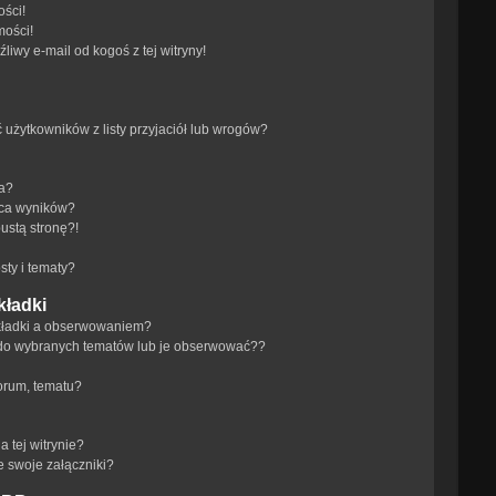
ści!
mości!
iwy e-mail od kogoś z tej witryny!
żytkowników z listy przyjaciół lub wrogów?
ra?
aca wyników?
ustą stronę?!
ty i tematy?
kładki
akładki a obserwowaniem?
do wybranych tematów lub je obserwować??
orum, tematu?
 tej witrynie?
e swoje załączniki?