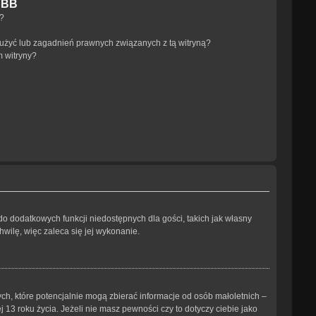
pBB
a?
użyć lub zagadnień prawnych związanych z tą witryną?
m witryny?
 do dodatkowych funkcji niedostępnych dla gości, takich jak własny
wilę, więc zaleca się jej wykonanie.
ch, które potencjalnie mogą zbierać informacje od osób małoletnich –
3 roku życia. Jeżeli nie masz pewności czy to dotyczy ciebie jako