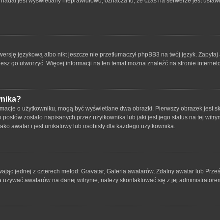
nadal jest wyświetlany nieprawidłowo, oznacza to, że czas na serwerze jest ustawi
ersję językową albo nikt jeszcze nie przetłumaczył phpBB3 na twój język. Zapytaj 
bujesz go utworzyć. Więcej informacji na ten temat można znaleźć na stronie intern
wnika?
rmacje o użytkowniku, mogą być wyświetlane dwa obrazki. Pierwszy obrazek jest s
ostów zostało napisanych przez użytkownika lub jaki jest jego status na tej witry
ko awatar i jest unikatowy lub osobisty dla każdego użytkownika.
wając jednej z czterech metod: Gravatar, Galeria awatarów, Zdalny awatar lub Prze
a używać awatarów na danej witrynie, należy skontaktować się z jej administratore