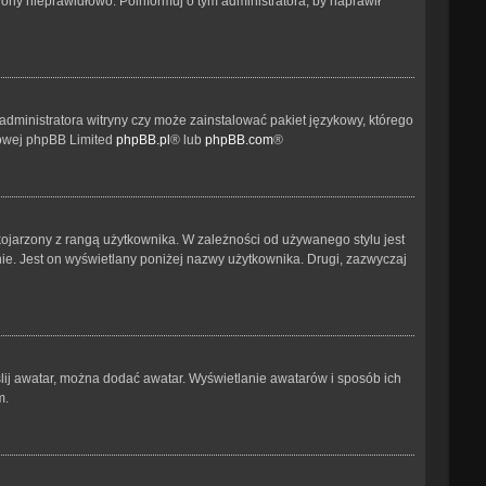
ony nieprawidłowo. Poinformuj o tym administratora, by naprawił
administratora witryny czy może zainstalować pakiet językowy, którego
etowej phpBB Limited
phpBB.pl
® lub
phpBB.com
®
kojarzony z rangą użytkownika. W zależności od używanego stylu jest
nie. Jest on wyświetlany poniżej nazwy użytkownika. Drugi, zazwyczaj
ślij awatar, można dodać awatar. Wyświetlanie awatarów i sposób ich
m.