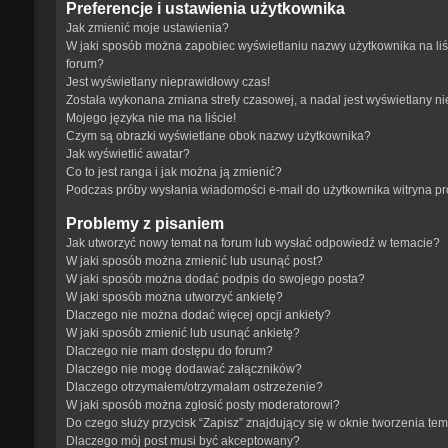
Preferencje i ustawienia użytkownika
Jak zmienić moje ustawienia?
W jaki sposób można zapobiec wyświetlaniu nazwy użytkownika na li
forum?
Jest wyświetlany nieprawidłowy czas!
Została wykonana zmiana strefy czasowej, a nadal jest wyświetlany n
Mojego języka nie ma na liście!
Czym są obrazki wyświetlane obok nazwy użytkownika?
Jak wyświetlić awatar?
Co to jest ranga i jak można ją zmienić?
Podczas próby wysłania wiadomości e-mail do użytkownika witryna p
Problemy z pisaniem
Jak utworzyć nowy temat na forum lub wysłać odpowiedź w temacie?
W jaki sposób można zmienić lub usunąć post?
W jaki sposób można dodać podpis do swojego posta?
W jaki sposób można utworzyć ankietę?
Dlaczego nie można dodać więcej opcji ankiety?
W jaki sposób zmienić lub usunąć ankietę?
Dlaczego nie mam dostępu do forum?
Dlaczego nie mogę dodawać załączników?
Dlaczego otrzymałem/otrzymałam ostrzeżenie?
W jaki sposób można zgłosić posty moderatorowi?
Do czego służy przycisk “Zapisz” znajdujący się w oknie tworzenia te
Dlaczego mój post musi być akceptowany?