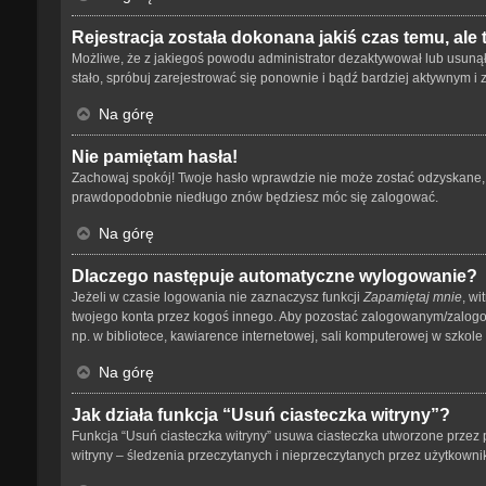
Rejestracja została dokonana jakiś czas temu, ale
Możliwe, że z jakiegoś powodu administrator dezaktywował lub usunął tw
stało, spróbuj zarejestrować się ponownie i bądź bardziej aktywnym
Na górę
Nie pamiętam hasła!
Zachowaj spokój! Twoje hasło wprawdzie nie może zostać odzyskane, a
prawdopodobnie niedługo znów będziesz móc się zalogować.
Na górę
Dlaczego następuje automatyczne wylogowanie?
Jeżeli w czasie logowania nie zaznaczysz funkcji
Zapamiętaj mnie
, wi
twojego konta przez kogoś innego. Aby pozostać zalogowanym/zalog
np. w bibliotece, kawiarence internetowej, sali komputerowej w szkole lub
Na górę
Jak działa funkcja “Usuń ciasteczka witryny”?
Funkcja “Usuń ciasteczka witryny” usuwa ciasteczka utworzone przez p
witryny – śledzenia przeczytanych i nieprzeczytanych przez użytkow