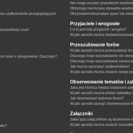
Nie mogę wysyłać prywatnych wiadomo
Otrzymuję niechciane prywatne wiado
ście użytkowników przeglądających
Otrzymałem/otrzymałam spam lub obraźl
Przyjaciele i wrogowie
Co to jest lista przyjaciół i wrogów?
ieprawidłowy czas!
W jaki sposób można dodawać/usuwać u
Przeszukiwanie forów
W jaki sposób można przeszukiwać fo
Dlaczego moje wyszukiwanie nie zwr
rosi mnie o zalogowanie. Dlaczego?
Dlaczego moje wyszukiwanie zwraca p
Jak można wyszukać użytkowników?
W jaki sposób można znaleźć swoje pos
Obserwowanie tematów i za
Jaka jest różnica między dodaniem z
W jaki sposób można dodać zakładkę 
Jak obserwować wybrane forum?
W jaki sposób usunąć obserwowanie f
Załączniki
Jakie typy załączników są dozwolone na
W jaki sposób można znaleźć wszystki
matu?