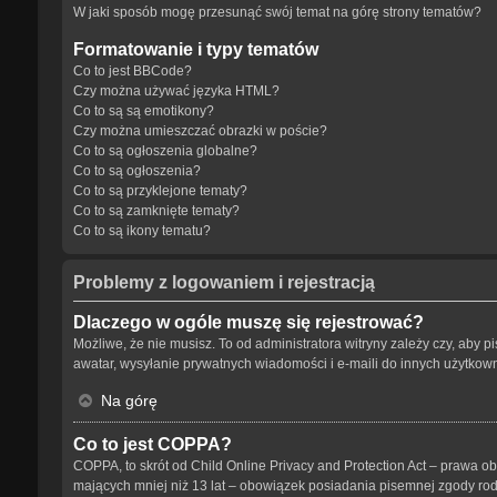
W jaki sposób mogę przesunąć swój temat na górę strony tematów?
Formatowanie i typy tematów
Co to jest BBCode?
Czy można używać języka HTML?
Co to są są emotikony?
Czy można umieszczać obrazki w poście?
Co to są ogłoszenia globalne?
Co to są ogłoszenia?
Co to są przyklejone tematy?
Co to są zamknięte tematy?
Co to są ikony tematu?
Problemy z logowaniem i rejestracją
Dlaczego w ogóle muszę się rejestrować?
Możliwe, że nie musisz. To od administratora witryny zależy czy, aby p
awatar, wysyłanie prywatnych wiadomości i e-maili do innych użytkowni
Na górę
Co to jest COPPA?
COPPA, to skrót od Child Online Privacy and Protection Act – prawa o
mających mniej niż 13 lat – obowiązek posiadania pisemnej zgody rodz