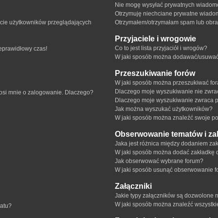
Nie mogę wysyłać prywatnych wiadomo
Otrzymuję niechciane prywatne wiado
ście użytkowników przeglądających
Otrzymałem/otrzymałam spam lub obraźl
Przyjaciele i wrogowie
Co to jest lista przyjaciół i wrogów?
ieprawidłowy czas!
W jaki sposób można dodawać/usuwać u
Przeszukiwanie forów
W jaki sposób można przeszukiwać fo
Dlaczego moje wyszukiwanie nie zwr
rosi mnie o zalogowanie. Dlaczego?
Dlaczego moje wyszukiwanie zwraca p
Jak można wyszukać użytkowników?
W jaki sposób można znaleźć swoje pos
Obserwowanie tematów i za
Jaka jest różnica między dodaniem z
W jaki sposób można dodać zakładkę 
Jak obserwować wybrane forum?
W jaki sposób usunąć obserwowanie f
Załączniki
Jakie typy załączników są dozwolone na
W jaki sposób można znaleźć wszystki
matu?