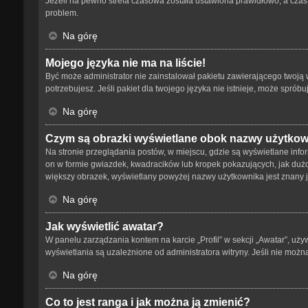
Jeżeli na pewno strefa czasowa została ustawiona prawidłowo, a czas 
problem.
Na górę
Mojego języka nie ma na liście!
Być może administrator nie zainstalował pakietu zawierającego twoją w
potrzebujesz. Jeśli pakiet dla twojego języka nie istnieje, może spró
Na górę
Czym są obrazki wyświetlane obok nazwy użytko
Na stronie przeglądania postów, w miejscu, gdzie są wyświetlane info
on w formie gwiazdek, kwadracików lub kropek pokazujących, jak dużo p
większy obrazek, wyświetlany powyżej nazwy użytkownika jest znany ja
Na górę
Jak wyświetlić awatar?
W panelu zarządzania kontem na karcie „Profil” w sekcji „Awatar”, uży
wyświetlania są uzależnione od administratora witryny. Jeśli nie możn
Na górę
Co to jest ranga i jak można ją zmienić?