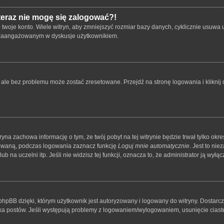
 teraz nie mogę się zalogować?!
oje konto. Wiele witryn, aby zmniejszyć rozmiar bazy danych, cyklicznie usuwa użyt
 i zaangażowanym w dyskusje użytkownikiem.
le bez problemu może zostać zresetowane. Przejdź na stronę logowania i kliknij o
tryna zachowa informację o tym, że twój pobyt na tej witrynie będzie trwał tylko o
owaną, podczas logowania zaznacz funkcję
Loguj mnie automatycznie
. Jest to ni
 na uczelni itp. Jeśli nie widzisz tej funkcji, oznacza to, że administrator ją wyłącz
hpBB dzięki, którym użytkownik jest autoryzowany i logowany do witryny. Dostarcza
nika postów. Jeśli występują problemy z logowaniem/wylogowaniem, usunięcie cia