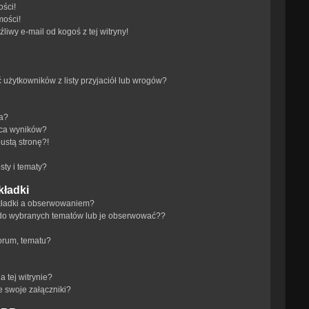
ści!
mości!
iwy e-mail od kogoś z tej witryny!
żytkowników z listy przyjaciół lub wrogów?
ra?
aca wyników?
ustą stronę?!
ty i tematy?
kładki
akładki a obserwowaniem?
do wybranych tematów lub je obserwować??
orum, tematu?
 tej witrynie?
e swoje załączniki?