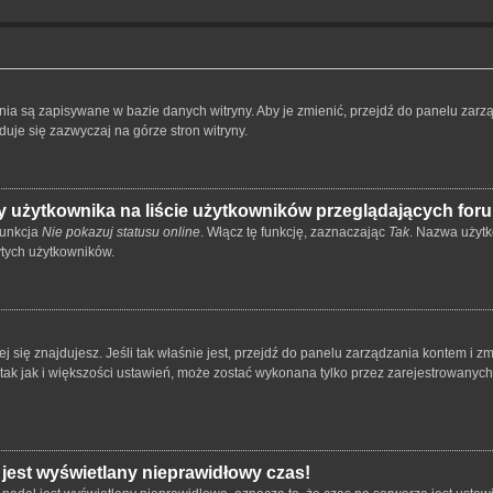
ienia są zapisywane w bazie danych witryny. Aby je zmienić, przejdź do panelu z
duje się zazwyczaj na górze stron witryny.
 użytkownika na liście użytkowników przeglądających for
funkcja
Nie pokazuj statusu online
. Włącz tę funkcję, zaznaczając
Tak
. Nazwa użytk
ytych użytkowników.
órej się znajdujesz. Jeśli tak właśnie jest, przejdź do panelu zarządzania kontem i
 tak jak i większości ustawień, może zostać wykonana tylko przez zarejestrowanyc
 jest wyświetlany nieprawidłowy czas!