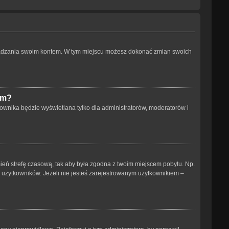
arządzania swoim kontem. W tym miejscu możesz dokonać zmian swoich
um?
ownika będzie wyświetlana tylko dla administratorów, moderatorów i
 zmień strefę czasową, tak aby była zgodna z twoim miejscem pobytu. Np.
h użytkowników. Jeżeli nie jesteś zarejestrowanym użytkownikiem –