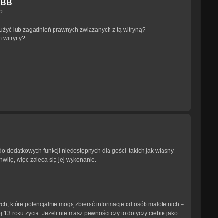
pBB
a?
użyć lub zagadnień prawnych związanych z tą witryną?
m witryny?
 do dodatkowych funkcji niedostępnych dla gości, takich jak własny
wilę, więc zaleca się jej wykonanie.
ch, które potencjalnie mogą zbierać informacje od osób małoletnich –
3 roku życia. Jeżeli nie masz pewności czy to dotyczy ciebie jako