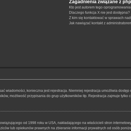
Zagadnienia związane z ph
Kto jest autorem tego oprogramowani
Dlaczego funkcja X nie jest dostępna?
Z kim się kontaktować w sprawach nad
Jak nawiązać kontakt z administratore
isać wiadomości, konieczna jest rejestracja. Niemniej rejestracja umożliwia dostęp
ków, możliwość przypisania do grup użytkowników itp. Rejestracja zajmuje tylko ch
bowiązującego od 1998 roku w USA, nakładającego na właścicieli stron internetowy
iców lub opiekunów prawnych na zbieranie informacji prywatnych od osób poniżej 1