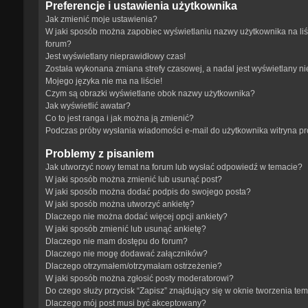
Preferencje i ustawienia użytkownika
Jak zmienić moje ustawienia?
W jaki sposób można zapobiec wyświetlaniu nazwy użytkownika na li
forum?
Jest wyświetlany nieprawidłowy czas!
Została wykonana zmiana strefy czasowej, a nadal jest wyświetlany n
Mojego języka nie ma na liście!
Czym są obrazki wyświetlane obok nazwy użytkownika?
Jak wyświetlić awatar?
Co to jest ranga i jak można ją zmienić?
Podczas próby wysłania wiadomości e-mail do użytkownika witryna p
Problemy z pisaniem
Jak utworzyć nowy temat na forum lub wysłać odpowiedź w temacie?
W jaki sposób można zmienić lub usunąć post?
W jaki sposób można dodać podpis do swojego posta?
W jaki sposób można utworzyć ankietę?
Dlaczego nie można dodać więcej opcji ankiety?
W jaki sposób zmienić lub usunąć ankietę?
Dlaczego nie mam dostępu do forum?
Dlaczego nie mogę dodawać załączników?
Dlaczego otrzymałem/otrzymałam ostrzeżenie?
W jaki sposób można zgłosić posty moderatorowi?
Do czego służy przycisk “Zapisz” znajdujący się w oknie tworzenia te
Dlaczego mój post musi być akceptowany?