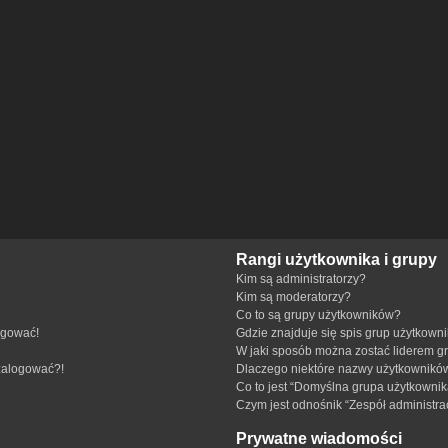
Rangi użytkownika i grupy
Kim są administratorzy?
Kim są moderatorzy?
Co to są grupy użytkowników?
ogować!
Gdzie znajduje się spis grup użytkown
W jaki sposób można zostać liderem g
 zalogować?!
Dlaczego niektóre nazwy użytkowników
Co to jest “Domyślna grupa użytkownik
Czym jest odnośnik “Zespół administra
Prywatne wiadomości