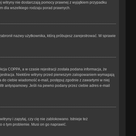
tej witryny nie dostarczają pomocy prawnej z wyjątkiem przypadku
ym dla wszelkiego rodzaju porad prawnych.
b zabronił nazwy użytkownika, którą próbujesz zarejestrować. W sprawie
cja COPPA, a w czasie rejestracji została podana informacja, że
 rejestracja. Niektóre witryny przed pierwszym zalogowaniem wymagają
ana do ciebie wiadomość e-mail, postępuj zgodnie z zawartymi w niej
iltr antyspamowy. Jeśli na pewno podany przez ciebie adres e-mail
ryny i zapytaj, czy cię nie zablokowano. Istnieje też
go o tym problemie. Musi on go naprawić.