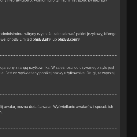
ony nieprawidłowo. Poinformuj o tym administratora, by naprawił
administratora witryny czy może zainstalować pakiet językowy, którego
etowej phpBB Limited
phpBB.pl
® lub
phpBB.com
®
kojarzony z rangą użytkownika. W zależności od używanego stylu jest
nie. Jest on wyświetlany poniżej nazwy użytkownika. Drugi, zazwyczaj
ślij awatar, można dodać awatar. Wyświetlanie awatarów i sposób ich
m.