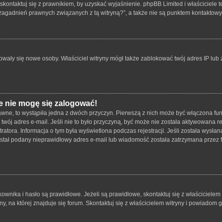
skontaktuj się z prawnikiem, by uzyskać wyjaśnienie. phpBB Limited i właściciele 
zagadnień prawnych związanych z tą witryną?”, a także nie są punktem kontaktow
strowały się nowe osoby. Właściciel witryny mógł także zablokować twój adres IP lu
e nie mogę się zalogować!
wne, to wystąpiła jedna z dwóch przyczyn. Pierwszą z nich może być włączona funk
twój adres e-mail. Jeśli nie to było przyczyną, być może nie została aktywowana
tratora. Informacja o tym była wyświetlona podczas rejestracji. Jeśli została wysł
został podany nieprawidłowy adres e-mail lub wiadomość została zatrzymana przez f
ika i hasło są prawidłowe. Jeżeli są prawidłowe, skontaktuj się z właścicielem wit
 na której znajduje się forum. Skontaktuj się z właścicielem witryny i powiadom 