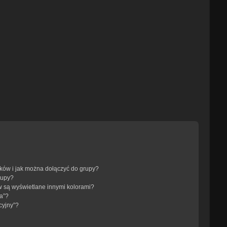
ików i jak można dołączyć do grupy?
rupy?
 są wyświetlane innymi kolorami?
a”?
cyjny”?