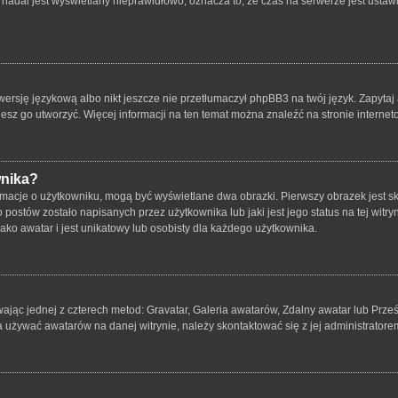
nadal jest wyświetlany nieprawidłowo, oznacza to, że czas na serwerze jest ustawi
ersję językową albo nikt jeszcze nie przetłumaczył phpBB3 na twój język. Zapytaj 
bujesz go utworzyć. Więcej informacji na ten temat można znaleźć na stronie intern
wnika?
rmacje o użytkowniku, mogą być wyświetlane dwa obrazki. Pierwszy obrazek jest s
ostów zostało napisanych przez użytkownika lub jaki jest jego status na tej witry
ko awatar i jest unikatowy lub osobisty dla każdego użytkownika.
wając jednej z czterech metod: Gravatar, Galeria awatarów, Zdalny awatar lub Prze
a używać awatarów na danej witrynie, należy skontaktować się z jej administratore