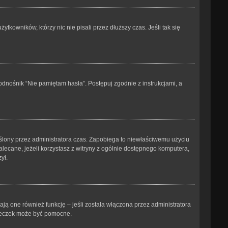
kowników, którzy nic nie pisali przez dłuższy czas. Jeśli tak się
dnośnik “Nie pamiętam hasła”. Postępuj zgodnie z instrukcjami, a
kreślony przez administratora czas. Zapobiega to niewłaściwemu użyciu
ezalecane, jeżeli korzystasz z witryny z ogólnie dostępnego komputera,
ył.
ją one również funkcję – jeśli została włączona przez administratora
steczek może być pomocne.