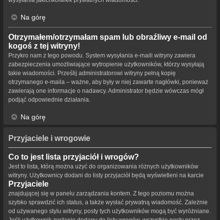
Na górę
Otrzymałem/otrzymałam spam lub obraźliwy e-mail od
kogoś z tej witryny!
Przykro nam z tego powodu. System wysyłania e-maili witryny zawiera
zabezpieczenia umożliwiające wytropienie użytkowników, którzy wysyłają
takie wiadomości. Prześlij administratorowi witryny pełną kopię
otrzymanego e-maila – ważne, aby były w niej zawarte nagłówki, ponieważ
zawierają one informacje o nadawcy. Administrator będzie wówczas mógł
podjąć odpowiednie działania.
Na górę
Przyjaciele i wrogowie
Co to jest lista przyjaciół i wrogów?
Jest to lista, którą można użyć do organizowania różnych użytkowników
witryny. Użytkownicy dodani do listy przyjaciół będą wyświetleni na karcie
Przyjaciele
znajdującej się w panelu zarządzania kontem. Z tego poziomu można
szybko sprawdzić ich status, a także wysłać prywatną wiadomość. Zależnie
od używanego stylu witryny, posty tych użytkowników mogą być wyróżniane.
Jeśli użytkownik zostanie dodany do listy wrogów, wszystkie posty przez