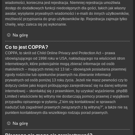
wiadomości, konieczna jest rejestracja. Niemniej rejestracja umożliwia
dostęp do dodatkowych funkcji niedostępnych dla gości, takich jak własny
awatar, wysyłanie prywatnych wiadomości i e-maili do innych użytkowników,
możliwość przypisania do grup użytkowników itp. Rejestracja zajmuje tylko
chwilę, więc zaleca się jej wykonanie.
Na górę
Co to jest COPPA?
COPPA, to skrót od Child Online Privacy and Protection Act – prawa
obowiązującego od 1998 roku w USA, nakładającego na właścicieli stron
internetowych, które potencjalnie mogą zbierać informacje od osób
małoletnich – mających mniej niż 13 lat – obowiązek posiadania pisemnej
zgody rodziców lub opiekunów prawnych na zbieranie informacji
prywatnych od osób poniżej 13 roku życia. Jeżeli nie masz pewności czy to
dotyczy ciebie jako kogoś próbującego zarejestrować się na danej witrynie
internetowej – skontaktuj się z prawnikiem, by uzyskać wyjaśnienie. phpBB
Limited i właściciele tej witryny nie dostarczają pomocy prawnej z wyjątkiem
przypadku opisanego w pytaniu „Z kim się kontaktować w sprawach
nadużyć lub zagadnień prawnych związanych z tą witryną?”, a także nie są
punktem kontaktowym dla wszelkiego rodzaju porad prawnych.
Na górę