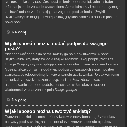
tym postem kolejny post. Jeśli post zmienił moderator lub administrator,
informacja ta nie zostanie wyświetlona. Administratorzy i moderatorzy mogą
zostawić notatkę z informacją, dlaczego ten post zmieniali. Zwykli
użytkownicy nie mogą usuwać postów, gdy ktoś zamieścił pod ich postem
nowy post.
Na górę
W jaki sposób można dodać podpis do swojego
posta?
Aby dodawać podpis do posta, należy go najpierw utworzyć w panelu
użytkownika. Aby dołączyć do danej wiadomości swój podpis, zaznacz
funkcję
Dołącz podpis
znajdującą się w formularzu tworzenia wiadomości.
Możesz także domyślnie dodawać podpis do wszystkich swoich postów,
zaznaczając odpowiednią funkcję w panelu użytkownika. Po uaktywnieniu
tej funkcji, za każdym razem pisząc post, możesz zdecydować o
niedodawaniu do niego podpisu, usuwając w formularzu tworzenia
wiadomości zaznaczenie z pola
Dołącz podpis
.
Na górę
W jaki sposób można utworzyć ankietę?
Tworzenie ankiet jest proste. Kiedy tworzysz nowy temat bądź zmieniasz
pierwszy post w wątku, na dole formularza tworzenia tematu będziesz
widzieć etykietę “Utwórz ankietę”. Kliknij ją i w otworzonym formularzu podaj