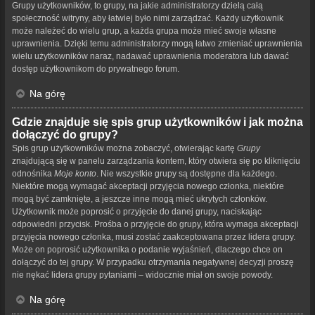
Grupy użytkowników, to grupy, na jakie administratorzy dzielą całą
społeczność witryny, aby łatwiej było nimi zarządzać. Każdy użytkownik
może należeć do wielu grup, a każda grupa może mieć swoje własne
uprawnienia. Dzięki temu administratorzy mogą łatwo zmieniać uprawnienia
wielu użytkowników naraz, nadawać uprawnienia moderatora lub dawać
dostęp użytkownikom do prywatnego forum.
Na górę
Gdzie znajduje się spis grup użytkowników i jak można
dołączyć do grupy?
Spis grup użytkowników można zobaczyć, otwierając kartę
Grupy
znajdującą się w panelu zarządzania kontem, który otwiera się po kliknięciu
odnośnika
Moje konto
. Nie wszystkie grupy są dostępne dla każdego.
Niektóre mogą wymagać akceptacji przyjęcia nowego członka, niektóre
mogą być zamknięte, a jeszcze inne mogą mieć ukrytych członków.
Użytkownik może poprosić o przyjęcie do danej grupy, naciskając
odpowiedni przycisk. Prośba o przyjęcie do grupy, która wymaga akceptacji
przyjęcia nowego członka, musi zostać zaakceptowana przez lidera grupy.
Może on poprosić użytkownika o podanie wyjaśnień, dlaczego chce on
dołączyć do tej grupy. W przypadku otrzymania negatywnej decyzji proszę
nie nękać lidera grupy pytaniami – widocznie miał on swoje powody.
Na górę