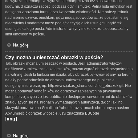
do wyrażania emocji. Do wyrażania emocji można też stosować krótkie
kody, np. :) oznacza radość, podczas gdy :( smutek. Pełna lista emotikon jest
dostępna z poziomu formularza tworzenia wiadomości. Nie należy jednak
nadmiernie używać emotikon, gdyż mogą spowodować, że post stanie się
nieczytelny i moderator może podjąć decyzję o ich usunięciu bądź też
usunięciu całego posta. Administrator witryny może określić dopuszczalny
limit emotikon w poście.
Na górę
Czy można umieszczać obrazki w poście?
Tak, obrazki można umieszczać w postach. Jeśli administrator włączył
możliwość zamieszczania załączników, można wgrać obrazek bezpośrednio
na witrynę. Jeśli ta funkcja nie działa, aby obrazek był wyświetlany na forum,
należy podać odnośnik do obrazka umieszczonego na publicznie
dostępnym serwerze, np. http://www.jakas_strona.com/moj_obrazek.gif. Nie
można podawać odnośników do obrazków zapisanych na prywatnym
komputerze, chyba że jest publicznie dostępnym serwerem ani do obrazków
znajdujących się na stronach wymagających autoryzacji, takich jak, np.
skrzynki pocztowe na Gmail lub Yahoo! oraz stronach chronionych hasłem.
Aby umieścić obrazek w poście, użyj znacznika BBCode
[img]
.
Na górę