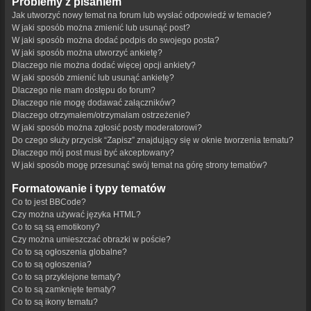
Problemy z pisaniem
Jak utworzyć nowy temat na forum lub wysłać odpowiedź w temacie?
W jaki sposób można zmienić lub usunąć post?
W jaki sposób można dodać podpis do swojego posta?
W jaki sposób można utworzyć ankietę?
Dlaczego nie można dodać więcej opcji ankiety?
W jaki sposób zmienić lub usunąć ankietę?
Dlaczego nie mam dostępu do forum?
Dlaczego nie mogę dodawać załączników?
Dlaczego otrzymałem/otrzymałam ostrzeżenie?
W jaki sposób można zgłosić posty moderatorowi?
Do czego służy przycisk “Zapisz” znajdujący się w oknie tworzenia tematu?
Dlaczego mój post musi być akceptowany?
W jaki sposób mogę przesunąć swój temat na górę strony tematów?
Formatowanie i typy tematów
Co to jest BBCode?
Czy można używać języka HTML?
Co to są są emotikony?
Czy można umieszczać obrazki w poście?
Co to są ogłoszenia globalne?
Co to są ogłoszenia?
Co to są przyklejone tematy?
Co to są zamknięte tematy?
Co to są ikony tematu?