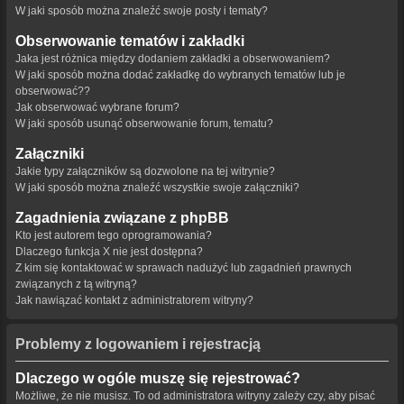
W jaki sposób można znaleźć swoje posty i tematy?
Obserwowanie tematów i zakładki
Jaka jest różnica między dodaniem zakładki a obserwowaniem?
W jaki sposób można dodać zakładkę do wybranych tematów lub je
obserwować??
Jak obserwować wybrane forum?
W jaki sposób usunąć obserwowanie forum, tematu?
Załączniki
Jakie typy załączników są dozwolone na tej witrynie?
W jaki sposób można znaleźć wszystkie swoje załączniki?
Zagadnienia związane z phpBB
Kto jest autorem tego oprogramowania?
Dlaczego funkcja X nie jest dostępna?
Z kim się kontaktować w sprawach nadużyć lub zagadnień prawnych
związanych z tą witryną?
Jak nawiązać kontakt z administratorem witryny?
Problemy z logowaniem i rejestracją
Dlaczego w ogóle muszę się rejestrować?
Możliwe, że nie musisz. To od administratora witryny zależy czy, aby pisać