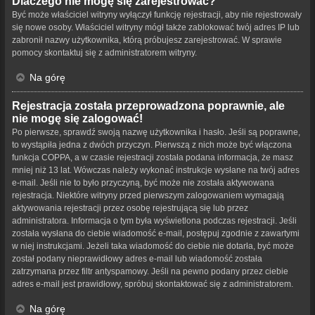
Dlaczego nie mogę się zarejestrować?
Być może właściciel witryny wyłączył funkcję rejestracji, aby nie rejestrowały
się nowe osoby. Właściciel witryny mógł także zablokować twój adres IP lub
zabronił nazwy użytkownika, którą próbujesz zarejestrować. W sprawie
pomocy skontaktuj się z administratorem witryny.
Na górę
Rejestracja została przeprowadzona poprawnie, ale
nie mogę się zalogować!
Po pierwsze, sprawdź swoją nazwę użytkownika i hasło. Jeśli są poprawne,
to wystąpiła jedna z dwóch przyczyn. Pierwszą z nich może być włączona
funkcja COPPA, a w czasie rejestracji została podana informacja, że masz
mniej niż 13 lat. Wówczas należy wykonać instrukcje wysłane na twój adres
e-mail. Jeśli nie to było przyczyną, być może nie została aktywowana
rejestracja. Niektóre witryny przed pierwszym zalogowaniem wymagają
aktywowania rejestracji przez osobę rejestrującą się lub przez
administratora. Informacja o tym była wyświetlona podczas rejestracji. Jeśli
została wysłana do ciebie wiadomość e-mail, postępuj zgodnie z zawartymi
w niej instrukcjami. Jeżeli taka wiadomość do ciebie nie dotarła, być może
został podany nieprawidłowy adres e-mail lub wiadomość została
zatrzymana przez filtr antyspamowy. Jeśli na pewno podany przez ciebie
adres e-mail jest prawidłowy, spróbuj skontaktować się z administratorem.
Na górę