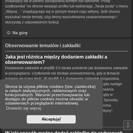
znajdujący się w panelu zarządzania kontem lub odnośnik “Posty
użytkownika” na stronie swojego profilu lub wybierając „Twoje posty” z menu
„Więcej…” znajdującego się w górnym lewym rogu witryny. Jeśli chcesz
wyszukać swoje tematy, użyj strony wyszukiwania zaawansowanego i
skorzystaj z odpowiednich funkcji.
Na górę
Obserwowanie tematów i zakładki
Jaka jest różnica między dodaniem zakładki a
obserwowaniem?
Dodawanie zakładek w phpBB 3.0 działa podobnie jak dodawanie zakładek
w przeglądarce. Użytkownik nie dostaje powiadomienia, gdy w temacie
pojawia się nowa treść. W phpBB 3.1 dodawanie zakładek przypomina
obserwowanie tematu. Użytkownik może być powiadamiany, gdy nastąpi
Strona ta używa plików cookies (tzw. ciasteczka)
aktualizacja tematu oznaczonego zakładką. Funkcja obserwowania
w celach statystycznych, reklamowych oraz
funkcjonalnych. Warunki przechowywania lub
powiadamia użytkownika – w wybrany przez niego sposób – gdy w
dostępu do plików cookies można określić w
obserwowanym temacie bądź forum pojawiła się nowa treść. Sposoby
ustawieniach przeglądarki internetowej.
powiadamiania dla zakładek i obserwowanych elementów można
Dowiedz się więcej
konfigurować w panelu użytkownika na karcie „Ustawienia witryny”.
Akceptuję!
Na górę
⇩