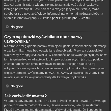
wersję językową albo nikt jeszcze nie przetłumaczył phpBB3 na twój język.
Zapytaj administratora witryny czy może zainstalować pakiet językowy,
którego potrzebujesz. Jeśli pakiet dla twojego języka nie istnieje, może
spróbujesz go utworzyć. Więcej informacji na ten temat można znaleźć na
stronie internetowej phpBB Limited
phpBB.pl
® lub
phpBB.com
®
Na górę
Czym są obrazki wyświetlane obok nazwy
użytkownika?
Na stronie przeglądania postów, w miejscu, gdzie są wyświetlane informacje
o użytkowniku, mogą być wyświetlane dwa obrazki. Pierwszy obrazek jest
skojarzony z rangą użytkownika. W zależności od używanego stylu jest on w
formie gwiazdek, kwadracików lub kropek pokazujących, jak dużo postów
zostało napisanych przez użytkownika lub jaki jest jego status na tej
witrynie. Jest on wyświetlany poniżej nazwy użytkownika. Drugi, zazwyczaj
większy obrazek, wyświetlany powyżej nazwy użytkownika jest znany jako
awatar i jest unikatowy lub osobisty dla każdego użytkownika.
Na górę
Jak wyświetlić awatar?
W panelu zarządzania kontem na karcie „Profil” w sekcji „Awatar”, używając
jednej z czterech metod: Gravatar, Galeria awatarów, Zdalny awatar lub
Prześlij awatar, można dodać awatar. Wyświetlanie awatarów i sposób ich