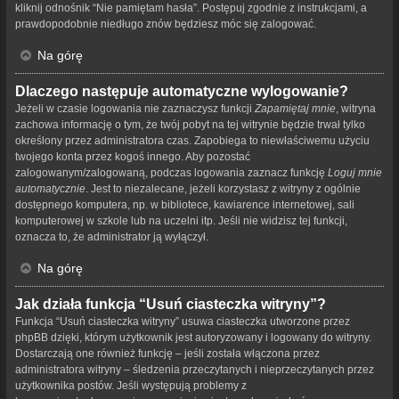
kliknij odnośnik “Nie pamiętam hasła”. Postępuj zgodnie z instrukcjami, a
prawdopodobnie niedługo znów będziesz móc się zalogować.
Na górę
Dlaczego następuje automatyczne wylogowanie?
Jeżeli w czasie logowania nie zaznaczysz funkcji
Zapamiętaj mnie
, witryna
zachowa informację o tym, że twój pobyt na tej witrynie będzie trwał tylko
określony przez administratora czas. Zapobiega to niewłaściwemu użyciu
twojego konta przez kogoś innego. Aby pozostać
zalogowanym/zalogowaną, podczas logowania zaznacz funkcję
Loguj mnie
automatycznie
. Jest to niezalecane, jeżeli korzystasz z witryny z ogólnie
dostępnego komputera, np. w bibliotece, kawiarence internetowej, sali
komputerowej w szkole lub na uczelni itp. Jeśli nie widzisz tej funkcji,
oznacza to, że administrator ją wyłączył.
Na górę
Jak działa funkcja “Usuń ciasteczka witryny”?
Funkcja “Usuń ciasteczka witryny” usuwa ciasteczka utworzone przez
phpBB dzięki, którym użytkownik jest autoryzowany i logowany do witryny.
Dostarczają one również funkcję – jeśli została włączona przez
administratora witryny – śledzenia przeczytanych i nieprzeczytanych przez
użytkownika postów. Jeśli występują problemy z